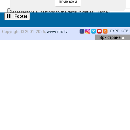
Reset
restore all settings to the default values
Done
Footer
Close Modal Dialog
End of dialog window.
|
БХРТ
|
ФТВ
Copyright © 2001-2026,
www.rtrs.tv
Врх стране