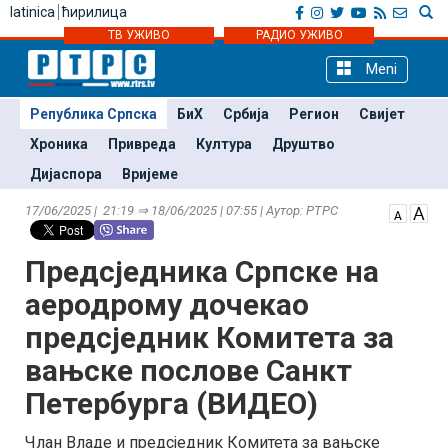
latinica
ћирилица
ТВ УЖИВО
РАДИО УЖИВО
Meni
Република Српска
БиХ
Србија
Регион
Свијет
Хроника
Привреда
Култура
Друштво
Дијаспора
Вријеме
17/06/2025 | 21:19 ⇒ 18/06/2025 | 07:55 | Аутор: РТРС
Предсједника Српске на
аеродрому дочекао
предсједник Комитета за
вањске послове Санкт
Петербурга (ВИДЕО)
Члан Владе и предсједник Комитета за вањске