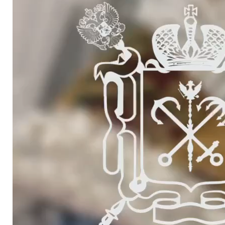
Важна фаза у развоју односа био је протокол из 2017.
године, који је ојачао постојеће везе и идентификовао нове
области сарадње.
Документ је постао логичан наставак дугорочног дијалога