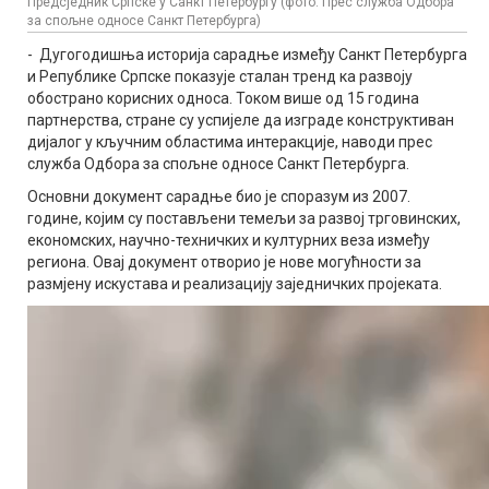
Предсједник Српске у Санкт Петербургу (фото: Прес служба Одбора
за спољне односе Санкт Петербурга)
- Дугогодишња историја сарадње између Санкт Петербурга
и Републике Српске показује сталан тренд ка развоју
обострано корисних односа. Током више од 15 година
партнерства, стране су успијеле да изграде конструктиван
дијалог у кључним областима интеракције, наводи прес
служба Одбора за спољне односе Санкт Петербурга.
Основни документ сарадње био је споразум из 2007.
године, којим су постављени темељи за развој трговинских,
економских, научно-техничких и културних веза између
региона. Овај документ отворио је нове могућности за
размјену искустава и реализацију заједничких пројеката.