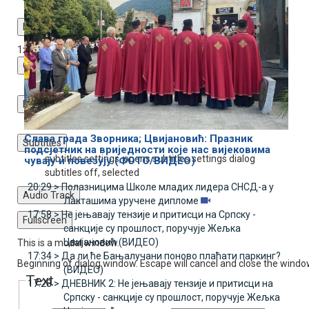
Playback Rate
1x
Chapters
Chapters
Descriptions
descriptions off
, selected
Слава града Зворника; Цвијановић: Празник
Subtitles
подсјетник на вриједности које нас вијековима
subtitles settings
, opens subtitles settings dialog
чувају и повезују (ФОТО/ВИДЕО)
subtitles off
, selected
20:29 >
Полазницима Школе младих лидера СНСД-а у
Audio Track
Лакташима уручене дипломе
17:58 >
Не јењавају тензије и притисци на Српску -
Fullscreen
санкције су прошлост, поручује Жељка
Цвијановић (ВИДЕО)
This is a modal window.
17:34 >
Да ли ће Бањалучани поново плаћати паркинг?
Beginning of dialog window. Escape will cancel and close the windo
(ВИДЕО)
Text
17:28 >
ДНЕВНИК 2: Не јењавају тензије и притисци на
Српску - санкције су прошлост, поручује Жељка