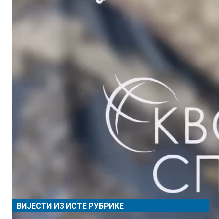
између региона. Тренутна фаза партнерства обиљежена је
усвајањем ажурираног Акционог плана за 2024-2026. Овај
документ одражава тренутне приоритете сарадње и ствара
основу за даљи развој пријатељских односа између Санкт
Петербурга и Републике Српске. Перспективне области
сарадње укључују проширење трговинских и економских
веза, размјену искустава у научној и техничкој сфери и
јачање културних мостова између региона.
Стране показују спремност да наставе конструктиван
дијалог и спроведу заједничке иницијативе, наводи се у
саопштењу прес службе Одбора за спољне односе Санкт
Петербурга.
У делегацији Српске поред предсједника Републике Српске
су још министри Жељко Будимир, Денис Шулић, Ален
Шеранић као и министар спољне трговине и економских
односа у Савјету министара Сташа Кошарац.
Видео материјал преузет од
прес службе Одбора за
спољне односе Санкт Петербурга
.
ВИЈЕСТИ ИЗ ИСТЕ РУБРИКЕ