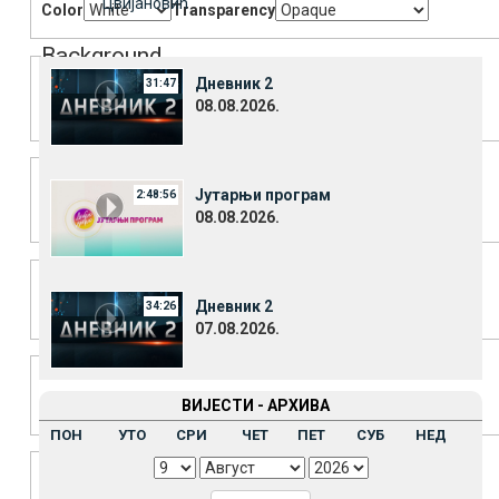
Цвијановић
Color
Transparency
Background
Дневник 2
31:47
08.08.2026.
Color
Transparency
Window
Јутарњи програм
2:48:56
Color
Transparency
08.08.2026.
Font Size
Дневник 2
34:26
07.08.2026.
Text Edge Style
ВИЈЕСТИ - АРХИВА
ПОН
УТО
СРИ
ЧЕТ
ПЕТ
СУБ
НЕД
Font Family