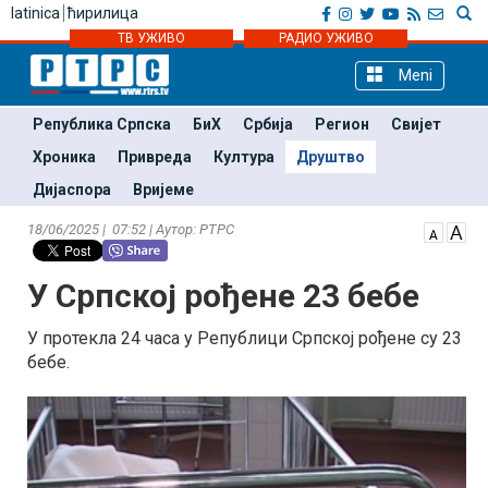
latinica
ћирилица
ТВ УЖИВО
РАДИО УЖИВО
Meni
Република Српска
БиХ
Србија
Регион
Свијет
Хроника
Привреда
Култура
Друштво
Дијаспора
Вријеме
18/06/2025 | 07:52 | Аутор: РТРС
У Српској рођене 23 бебе
У протекла 24 часа у Републици Српској рођене су 23
бебе.