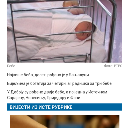
Бебе
Фото: РТРС
Највише беба, десет, рођено је у Бањалуци.
Бијељина је богатија за четири, а Градишка за три бебе.
У Добоју су рођене двије бебе, а по једна у Источном
Сарајеву, Невесињу, Приједору и Фочи.
ВИЈЕСТИ ИЗ ИСТЕ РУБРИКЕ