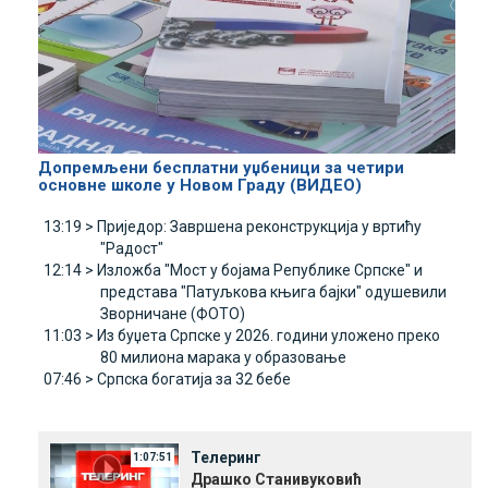
Допремљени бесплатни уџбеници за четири
основне школе у Новом Граду (ВИДЕО)
13:19 >
Приједор: Завршена реконструкција у вртићу
"Радост"
12:14 >
Изложба "Мост у бојама Републике Српске" и
представа "Патуљкова књига бајки" одушевили
Зворничане (ФОТО)
11:03 >
Из буџета Српске у 2026. години уложено преко
80 милиона марака у образовање
07:46 >
Српска богатија за 32 бебе
Телеринг
1:07:51
Драшко Станивуковић