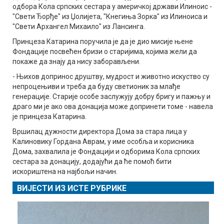
одбора Кола српских сестара у америчкој држави Илиноис -
"Свети Ђорђе" из Џолијета, "Кнегиња Зорка" из Илиноиса и
"Свети Архангел Михаило" из Лансинга.
Принцеза Катарина поручила је да је дио мисије њене
Фондације посвећен бризи о старијима, којима жели да
покаже да знају да нису заборављени.
- Њихов допринос друштву, мудрост и животно искуство су
непроцењиви и треба да буду светионик за млађе
генерације. Старије особе заслужују добру бригу и пажњу и
драго ми је ако ова донација може допринети томе - навела
је принцеза Катарина.
Вршилац дужности директора Дома за стара лица у
Калиновику Гордана Аврам, у име особља и корисника
Дома, захвалила је Фондацији и одборима Кола српских
сестара за донацију, додајући да ће помоћ бити
искориштена на најбољи начин.
ВИЈЕСТИ ИЗ ИСТЕ РУБРИКЕ