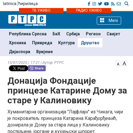
latinica
ћирилица
ТВ УЖИВО
РАДИО УЖИВО
Meni
Република Српска
БиХ
Србија
Регион
Свијет
Хроника
Привреда
Култура
Друштво
Дијаспора
Вријеме
15/07/2025 | 17:21 | Аутор: РТРС
Донација Фондације
принцезе Катарине Дому за
старе у Калиновику
Хуманитарна организација "Лајфлајн" из Чикага, чији
је покровитељ принцеза Катарина Карађорђевић,
донирала је Дому за стара лица у Калиновику
постељине, јоргане и кухињски шпорет.