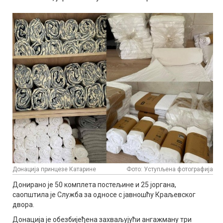
Донација принцезе Катарине
Фото: Уступљена фотографија
Донирано је 50 комплета постељине и 25 јоргана,
саопштила је Служба за односе с јавношћу Краљевског
двора.
Донација је обезбијеђена захваљујући ангажману три