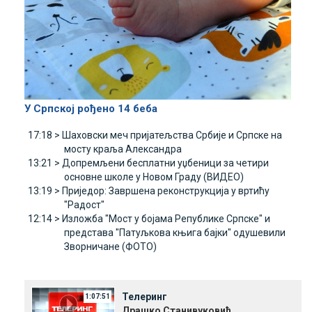
У Српској рођено 14 беба
17:18 >
Шаховски меч пријатељства Србије и Српске на
мосту краља Александра
13:21 >
Допремљени бесплатни уџбеници за четири
основне школе у Новом Граду (ВИДЕО)
13:19 >
Приједор: Завршена реконструкција у вртићу
"Радост"
12:14 >
Изложба "Мост у бојама Републике Српске" и
представа "Патуљкова књига бајки" одушевили
Зворничане (ФОТО)
Телеринг
1:07:51
Драшко Станивуковић