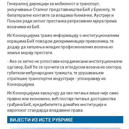
Генералној дирекцији за мобилност и транспорт,
укључивање Сталног представништва БиХ у Бриселу, те
билатералне контакте са владама Њемачке, Аустрије и
Пољске ради хитног престанка репресивних мјера према
возачима из БиХ.
Из Конзорцијума траже информацију о институционалним
корацима БиХ поводом дискриминације превозника, те
додају да хапшења младих професионалних возача из
земље морају престати.
- Ако се хитно не успостави координисани институционални
одговор, БиХ ће се суочити са егзодусом возача из сектора,
губитком међународних тржишта, те урушавањем
стратешке транспортне индустрије - упозоравају из
Конзорцијума.
Из Конзорцијума закључују да ово питање више није само
правно или економско, већ постаје питање достојанства
грађана БиХ, кредибилитета домаћих институција и
европског стандарда владавине права.
ВИЈЕСТИ ИЗ ИСТЕ РУБРИКЕ