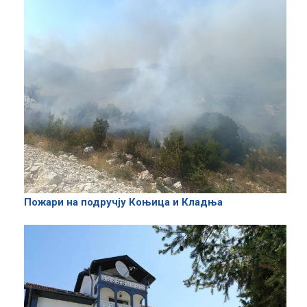
Пожари на подручју Коњица и Кладња