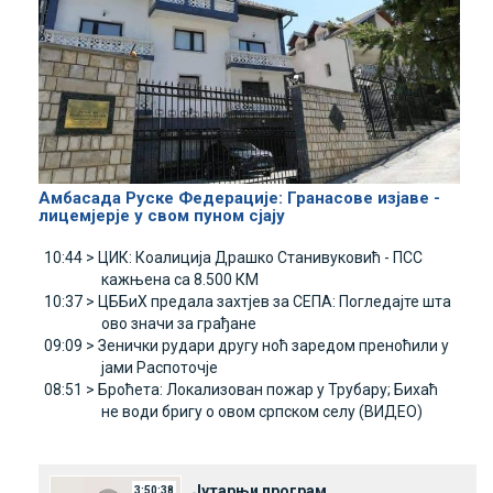
Амбасада Руске Федерације: Гранасове изјаве -
лицемјерје у свом пуном сјају
10:44 >
ЦИК: Коалиција Драшко Станивуковић - ПСС
кажњена са 8.500 КМ
10:37 >
ЦББиХ предала захтјев за СЕПА: Погледајте шта
ово значи за грађане
09:09 >
Зенички рудари другу ноћ заредом преноћили у
јами Распоточје
08:51 >
Броћета: Локализован пожар у Трубару; Бихаћ
не води бригу о овом српском селу (ВИДЕО)
Јутарњи програм
3:50:38