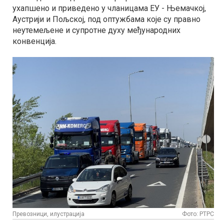
ухапшено и приведено у чланицама ЕУ - Њемачкој,
Аустрији и Пољској, под оптужбама које су правно
неутемељене и супротне духу међународних
конвенција.
Превозници, илустрација
Фото: РТРС