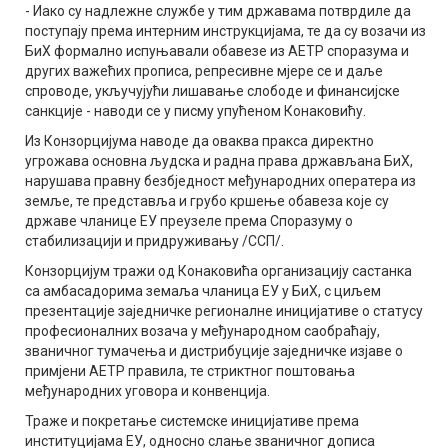
- Иако су надлежне службе у тим државама потврдиле да
поступају према интерним инструкцијама, те да су возачи из
БиХ формално испуњавали обавезе из АЕТР споразума и
других важећих прописа, репресивне мјере се и даље
спроводе, укључујући лишавање слободе и финансијске
санкције - наводи се у писму упућеном Конаковићу.
Из Конзорцијума наводе да оваква пракса директно
угрожава основна људска и радна права држављана БиХ,
нарушава правну безбједност међународних оператера из
земље, те представља и грубо кршење обавеза које су
државе чланице ЕУ преузеле према Споразуму о
стабилизацији и придруживању /ССП/.
Конзорцијум тражи од Конаковића организацију састанка
са амбасадорима земаља чланица ЕУ у БиХ, с циљем
презентације заједничке регионалне иницијативе о статусу
професионалних возача у међународном саобраћају,
званичног тумачења и дистрибуције заједничке изјаве о
примјени АЕТР правила, те стриктног поштовања
међународних уговора и конвенција.
Траже и покретање системске иницијативе према
институцијама ЕУ, односно слање званичног дописа