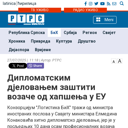
latinica
ћирилица
ТВ УЖИВО
РАДИО УЖИВО
Meni
Република Српска
БиХ
Србија
Регион
Свијет
Хроника
Привреда
Култура
Друштво
Дијаспора
Вријеме
27/07/2025 | 11:18 | Аутор: РТРС
Дипломатским
дјеловањем заштити
возаче од хапшења у ЕУ
Конзорцијум "Логистика БиХ" тражи од министра
иностраних послова у Савјету министара Елмедина
Конаковића хитно дипломатско дјеловање, јер је у
посљедњих 10 дана осам професионалних возача