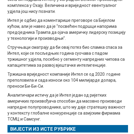
комплекса у Охају. Величина и вриједност евентуалног
удјела још нису познати.
Интел је одбио да коментарише преговоре са Бијелом
кућом, али је навео да је "посвећен подршци напорима
предсједника Трампа да ојача америчку лидерску позицију
у технологији и производњи".
Стручњаци сматрају да би овај потез био сламка спаса за
Интел, који се посљедњих година суочава с падом
тржишног удјела, посебно у сегменту напредних чипова са
капацитетима за развој вјештачке интелигенције.
Тржишна вриједност компаније Интел се од 2020. године
преполовила и сада износи око 104 милијарде долара,
преноси Би-Би-Си.
Аналитичари истичу да је Интел један од ријетких
америчких произвођача способан да масовно производи
напредне полупроводнике, што му даје стратешку важност
у контексту глобалне конкуренције са азијским фирмама
ТСМЦ и Самсунг.
ВИЈЕСТИ ИЗ ИСТЕ РУБРИКЕ