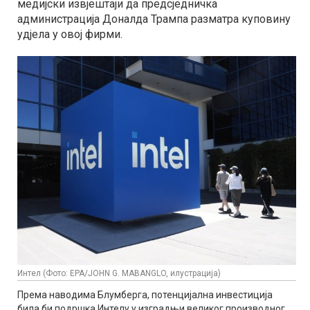
медијски извјештаји да предсједничка
администрација Доналда Трампа разматра куповину
удјела у овој фирми.
Интел (Фото: EPA/JOHN G. MABANGLO, илустрација)
Према наводима Блумберга, потенцијална инвестиција
била би подршка Интелу у изградњи великог производног