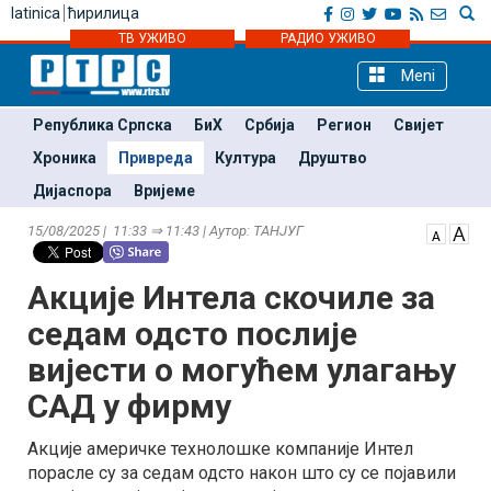
latinica
ћирилица
ТВ УЖИВО
РАДИО УЖИВО
Meni
Република Српска
БиХ
Србија
Регион
Свијет
Хроника
Привреда
Култура
Друштво
Дијаспора
Вријеме
15/08/2025 | 11:33 ⇒ 11:43 | Аутор: ТАНЈУГ
Акције Интела скочиле за
седам одсто послије
вијести о могућем улагању
САД у фирму
Акције америчке технолошке компаније Интел
порасле су за седам одсто након што су се појавили