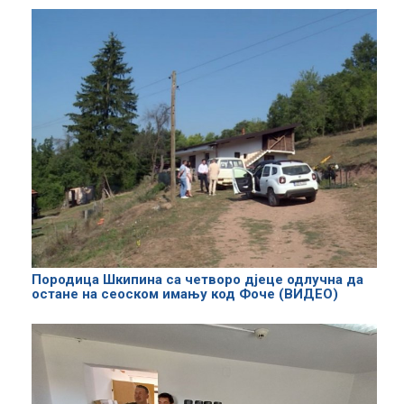
Породица Шкипина са четворо дјеце одлучна да
остане на сеоском имању код Фоче (ВИДЕО)