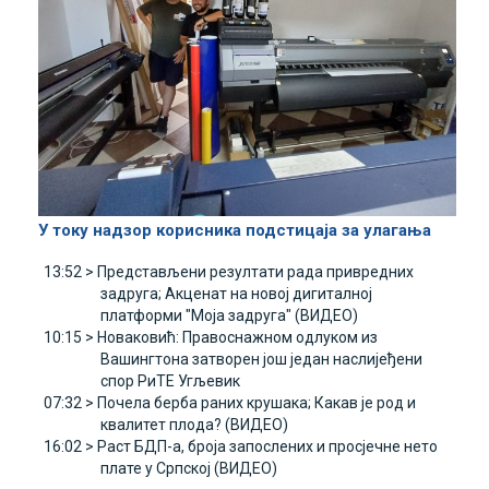
У току надзор корисника подстицаја за улагања
13:52 >
Представљени резултати рада привредних
задруга; Акценат на новој дигиталној
платформи "Моја задруга" (ВИДЕО)
10:15 >
Новаковић: Правоснажном одлуком из
Вашингтона затворен још један наслијеђени
спор РиТЕ Угљевик
07:32 >
Почела берба раних крушака; Какав је род и
квалитет плода? (ВИДЕО)
16:02 >
Раст БДП-а, броја запослених и просјечне нето
плате у Српској (ВИДЕО)