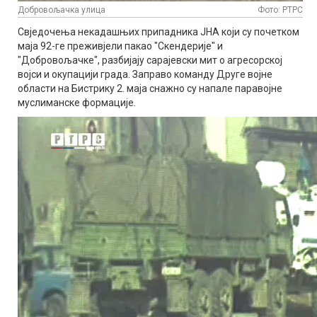
Добровољачка улица
Фото: РТРС
Свједочења некадашњих припадника ЈНА који су почетком
маја 92-ге преживјели пакао "Скендерије" и
"Добровољачке", разбијају сарајевски мит о агресорској
војси и окупацији града. Заправо команду Друге војне
области на Бистрику 2. маја снажно су напале паравојне
муслиманске формације.