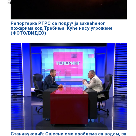
End of dialog window.
Репортерка РТРС са подручја захваћеног
пожарима код Требиња: Куће нису угрожене
(ФОТО/ВИДЕО)
Станивуковић: Свјесни смо проблема са водом, за