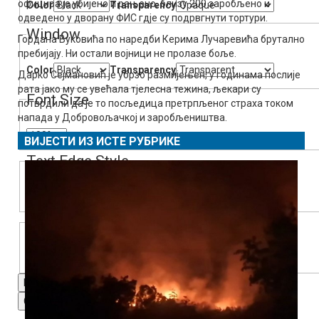
официра је убијено и рањено, близу 200 заробљено и
Color
Transparency
одведено у дворану ФИС гдје су подрвгнути тортури.
Window
Гордана Вуковића по наредби Керима Лучаревића брутално
пребијају. Ни остали војници не пролазе боље.
Color
Transparency
Дарко Сејмановић је убрзо размијењен, у годинама послије
рата јако му се увећала тјелесна тежина, љекари су
Font Size
потврдили да је то посљедица претрпљеног страха током
напада у Добровољачкој и заробљеништва.
ВИЈЕСТИ ИЗ ИСТЕ РУБРИКЕ
Text Edge Style
Font Family
Reset
restore all settings to the default values
Done
Close Modal Dialog