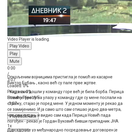
Video Player is loading.
Play Video
Play
Mute
0:00
/
Опкољеним војницима пристигла је помоћ из касарне
3:07
Виктор Бубањ , касно већ су пале прве жртве.
Loaded
: 0%
Progress
- Када смо дошли у команду горе већ је била борба. Перица
: 0%
Stream Type
Новић је био ту на улазу у команду гдје су мене послали на
LIVE
-3:07
стражу, стајао је поред мене. У једном моменту је рекао да
се замијенимо. И ја само што сам отишао једно два-метра,
чуо сам пуцањ и видио сам када Перица Новић пада
Playback Rate
погођен - рекао је Гордан Вуковић бивши припадник ЈНА.
1x
Дан касније уз међународно посредовање договорен је