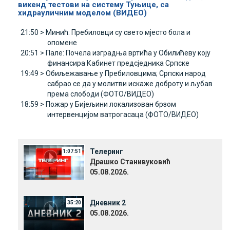
викенд тестови на систему Туњице, са
хидрауличним моделом (ВИДЕО)
21:50 >
Минић: Пребиловци су свето мјесто бола и
опомене
20:51 >
Пале: Почела изградња вртића у Обилићеву коју
финансира Кабинет предсједника Српске
19:49 >
Обиљежавање у Пребиловцима; Српски народ
сабрао се да у молитви искаже доброту и љубав
према слободи (ФОТО/ВИДЕО)
18:59 >
Пожар у Бијељини локализован брзом
интервенцијом ватрогасаца (ФОТО/ВИДЕО)
Телеринг
1:07:51
Драшко Станивуковић
05.08.2026.
Дневник 2
35:20
05.08.2026.