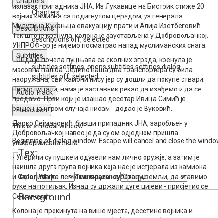
Chapters
излазак припадника ЈНА. Из Лукавице на Бистрик стиже 20
Chapters
војних камиона са подигнутом церадом, уз генерала
Милутина Кукањца евакуацију прати и Алија Изетбеговић.
Descriptions
Тек што је кренула, колона је заустављена у Добровољачкој.
descriptions off
, selected
УНПРОФ-ор је нијемо посматрао напад муслиманских снага.
Subtitles
- Онда је почела пуцњава са околних зграда, кренула је
subtitles settings
, opens subtitles settings dialog
масовна паљба. Једино наша два транспортера су била
subtitles off
, selected
наоружана, ови камони нису јер су дошли да покупе ствари.
Нисмо пуцали, нама је заставник рекао да изађемо и да се
Audio Track
предамо. Први који је изашао десетар Ивица Симић је
рањен, ја игром случаја нисам - додао је Вуковић.
Fullscreen
Дарко Сејмановић, бивши припадник ЈНА, заробљен у
This is a modal window.
Добровољачкој навео је да су ом одједном пришла
Beginning of dialog window. Escape will cancel and close the windo
униформисана лица.
Text
- Уперили су пушке и одузели нам лично оружје, а затим је
наишла друга група војника која нас је истјерала из камиона
и наредила да легнемо лицем ка бетону, земљи, да ставимо
Color
Transparency
руке на потиљак. Изнад су држали дуге цијеви - присјетио се
Background
Сејмановић.
Колона је прекинута на више мјеста, десетине војника и