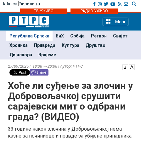
latinica
ћирилица
ТВ УЖИВО
РАДИО УЖИВО
Meni
Република Српска
БиХ
Србија
Регион
Свијет
Хроника
Привреда
Култура
Друштво
Дијаспора
Вријеме
27/09/2025 | 18:38 ⇒ 20:08 | Аутор: РТРС
Хоће ли суђење за злочин у
Добровољачкој срушити
сарајевски мит о одбрани
града? (ВИДЕО)
33 године након злочина у Добровољачкој нема
казне за починиоце и правде за убијене припадника