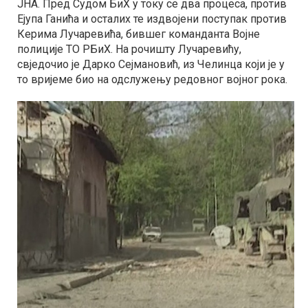
ЈНА. Пред Судом БиХ у току се два процеса, против
Ејупа Ганића и осталих те издвојени поступак против
Керима Лучаревића, бившег команданта Војне
полиције ТО РБиХ. На рочишту Лучаревићу,
свједочио је Дарко Сејмановић, из Челинца који је у
то вријеме био на одслужењу редовног војног рока.