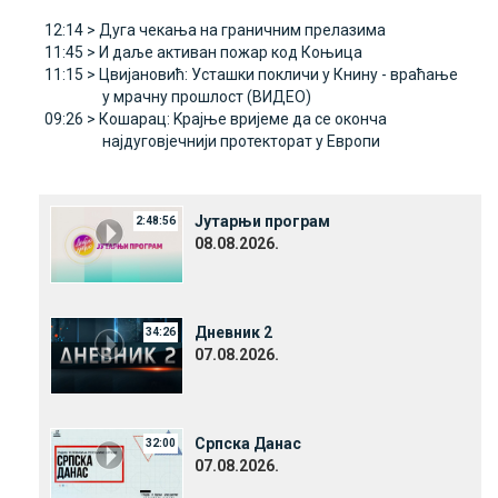
12:14 >
Дуга чекања на граничним прелазима
11:45 >
И даље активан пожар код Коњица
11:15 >
Цвијановић: Усташки покличи у Книну - враћање
у мрачну прошлост (ВИДЕО)
09:26 >
Кошарац: Kрајње вријеме да се оконча
најдуговјечнији протекторат у Eвропи
Јутарњи програм
2:48:56
08.08.2026.
Дневник 2
34:26
07.08.2026.
Српска Данас
32:00
07.08.2026.