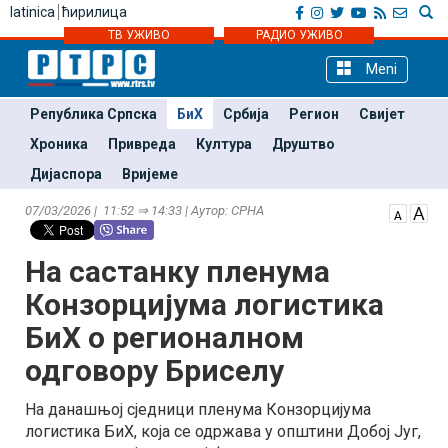
latinica
ћирилица
ТВ УЖИВО
РАДИО УЖИВО
Meni
Република Српска
БиХ
Србија
Регион
Свијет
Хроника
Привреда
Култура
Друштво
Дијаспора
Вријеме
07/03/2026 | 11:52 ⇒ 14:33 | Аутор: СРНА
На састанку пленума
Конзорцијума логистика
БиХ о регионалном
одговору Бриселу
На данашњој сједници пленума Конзорцијума
логистика БиХ, која се одржава у општини Добој Југ,