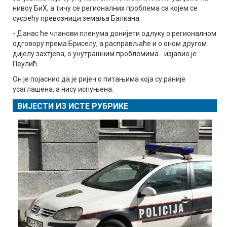
нивоу БиХ, а тичу се регионалних проблема са којем се
сусрећу превозници земаља Балкана.
- Данас ће чланови пленума донијети одлуку о регионалном
одговору према Бриселу, а расправљаће и о оном другом
дијелу захтјева, о унутрашним проблемима - изјавио је
Пеулић.
Он је појаснио да је ријеч о питањима која су раније
усаглашена, а нису испуњена.
ВИЈЕСТИ ИЗ ИСТЕ РУБРИКЕ