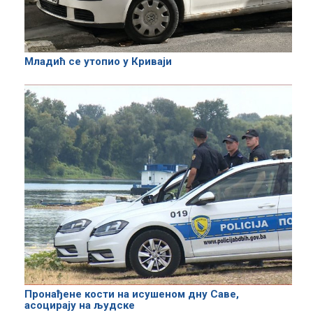
Младић се утопио у Криваји
Пронађене кости на исушеном дну Саве,
асоцирају на људске