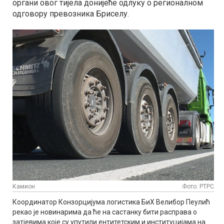
органи овог тијела донијеће одлуку о регионалном
одговору превозника Бриселу.
Камион
Фото: РТРС
Координатор Конзорцијума логистика БиХ Велибор Пеулић
рекао је новинарима да ће на састанку бити расправа о
затјевима које су упутили ентитетским и институцијама на