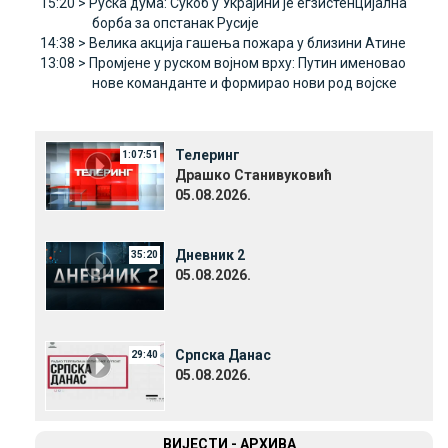
15:20 >
Руска дума: Сукоб у Украјини је егзистенцијална
борба за опстанак Русије
14:38 >
Велика акција гашења пожара у близини Атине
13:08 >
Промјене у руском војном врху: Путин именовао
нове команданте и формирао нови род војске
Телеринг
1:07:51
Драшко Станивуковић
05.08.2026.
Дневник 2
35:20
05.08.2026.
Српска Данас
29:40
05.08.2026.
ВИЈЕСТИ - АРХИВА