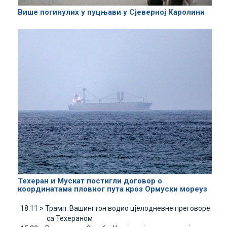
Више погинулих у пуцњави у Сјеверној Каролини
Техеран и Мускат постигли договор о
координатама пловног пута кроз Ормуски мореуз
18:11 >
Трамп: Вашингтон водио цјелодневне преговоре
са Техераном