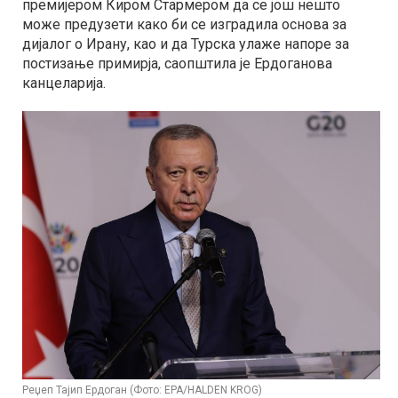
премијером Киром Стармером да се још нешто
може предузети како би се изградила основа за
дијалог о Ирану, као и да Турска улаже напоре за
постизање примирја, саопштила је Ердоганова
канцеларија.
Реџеп Тајип Ердоган (Фото: EPA/HALDEN KROG)