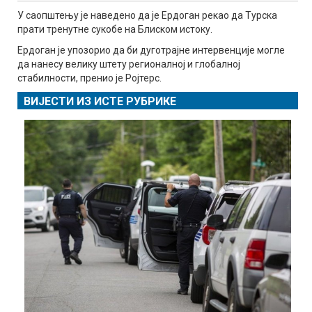
У саопштењу је наведено да је Ердоган рекао да Турска
прати тренутне сукобе на Блиском истоку.
Ердоган је упозорио да би дуготрајне интервенције могле
да нанесу велику штету регионалној и глобалној
стабилности, пренио је Ројтерс.
ВИЈЕСТИ ИЗ ИСТЕ РУБРИКЕ