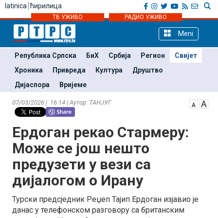
latinica
ћирилица
ТВ УЖИВО
РАДИО УЖИВО
Meni
Република Српска
БиХ
Србија
Регион
Свијет
Хроника
Привреда
Култура
Друштво
Дијаспора
Вријеме
07/03/2026 | 16:14 | Аутор: ТАНЈУГ
Ердоган рекао Стармеру:
Може се још нешто
предузети у вези са
дијалогом о Ирану
Турски предсједник Реџеп Тајип Ердоган изјавио је
данас у телефонском разговору са британским