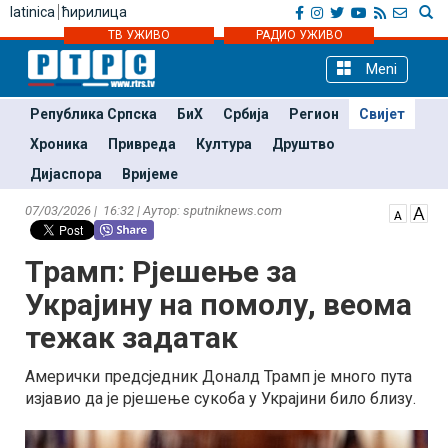
latinica
ћирилица
ТВ УЖИВО
РАДИО УЖИВО
Meni
Република Српска
БиХ
Србија
Регион
Свијет
Хроника
Привреда
Култура
Друштво
Дијаспора
Вријеме
07/03/2026 | 16:32 | Аутор: sputniknews.com
Трамп: Рјешење за
Украјину на помолу, веома
тежак задатак
Амерички предсједник Доналд Трамп је много пута
изјавио да је рјешење сукоба у Украјини било близу.