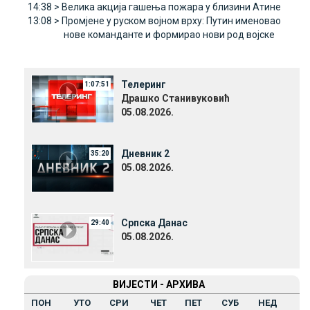
14:38 >
Велика акција гашења пожара у близини Атине
13:08 >
Промјене у руском војном врху: Путин именовао
нове команданте и формирао нови род војске
Телеринг
1:07:51
Драшко Станивуковић
05.08.2026.
Дневник 2
35:20
05.08.2026.
Српска Данас
29:40
05.08.2026.
ВИЈЕСТИ - АРХИВА
ПОН
УТО
СРИ
ЧЕТ
ПЕТ
СУБ
НЕД