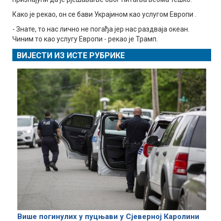
Како је рекао, он се бави Украјином као услугом Европи .
- Знате, то нас лично не погађа јер нас раздваја океан.
Чиним то као услугу Европи - рекао је Трамп.
ВИЈЕСТИ ИЗ ИСТЕ РУБРИКЕ
Више погинулих у пуцњави у Сјеверној Каролини