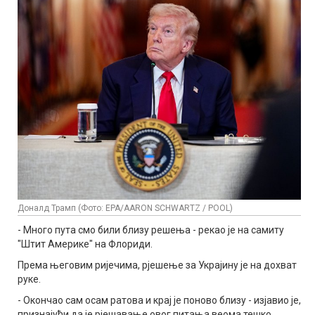
Доналд Трамп (Фото: EPA/AARON SCHWARTZ / POOL)
- Много пута смо били близу решења - рекао је на самиту
"Штит Америке" на Флориди.
Према његовим ријечима, рјешење за Украјину је на дохват
руке.
- Окончао сам осам ратова и крај је поново близу - изјавио је,
признајући да је рјешавање овог питања веома тешко.