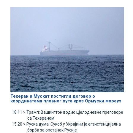
Техеран и Мускат постигли договор о
координатама пловног пута кроз Ормуски мореуз
18:11 >
Трамп: Вашингтон водио цјелодневне преговоре
са Техераном
15:20 >
Руска дума: Сукоб у Украјини је егзистенцијална
борба за опстанак Русије