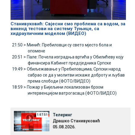
Станивуковић: Свјесни смо проблема са водом, за
викенд тестови на систему Туњице, са
хидрауличним моделом (ВИДЕО)
21:50 >
Минић: Пребиловци су свето мјесто бола и
опомене
20:51 >
Пале: Почела изградња вртића у Обилићеву коју
финансира Кабинет предсједника Српске
19:49 >
Обиљежавање у Пребиловцима; Српски народ
сабрао се да у молитви искаже доброту и љубав
према слободи (ФОТО/ВИДЕО)
18:59 >
Пожар у Бијељини локализован брзом
интервенцијом ватрогасаца (ФОТО/ВИДЕО)
Телеринг
1:07:51
Драшко Станивуковић
05.08.2026.