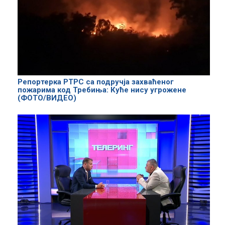
Репортерка РТРС са подручја захваћеног
пожарима код Требиња: Куће нису угрожене
(ФОТО/ВИДЕО)