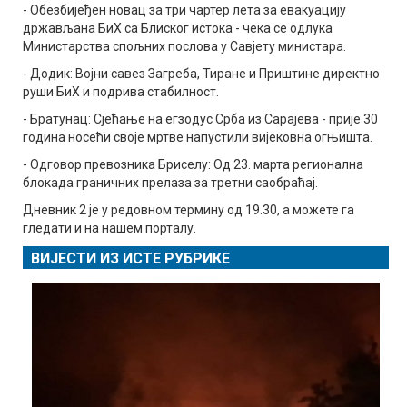
- Обезбијеђен новац за три чартер лета за евакуацију
држављана БиХ са Блиског истока - чека се одлука
Министарства спољних послова у Савјету министара.
- Додик: Војни савез Загреба, Тиране и Приштине директно
руши БиХ и подрива стабилност.
- Братунац: Сјећање на егзодус Срба из Сарајева - прије 30
година носећи своје мртве напустили вијековна огњишта.
- Одговор превозника Бриселу: Од 23. марта регионална
блокада граничних прелаза за третни саобраћај.
Дневник 2 је у редовном термину од 19.30, а можете га
гледати и на нашем порталу.
ВИЈЕСТИ ИЗ ИСТЕ РУБРИКЕ