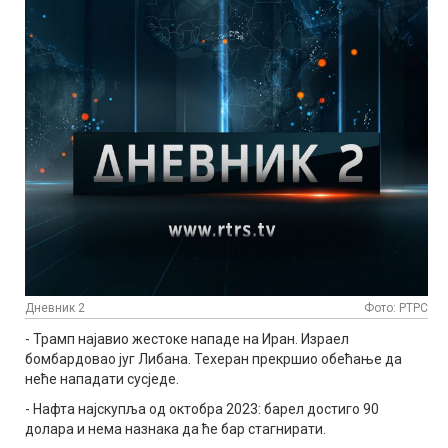
Дневник 2
Фото: РТРС
- Трамп најавио жестоке нападе на Иран. Израел
бомбардовао југ Либана. Техеран прекршио обећање да
неће нападати сусједе.
- Нафта најскупља од октобра 2023: барел достиго 90
долара и нема назнака да ће бар стагнирати.