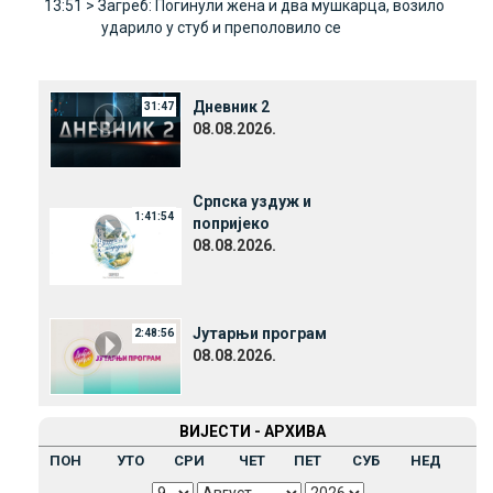
13:51 >
Загреб: Погинули жена и два мушкарца, возило
ударило у стуб и преполовило се
Дневник 2
31:47
08.08.2026.
Српска уздуж и
1:41:54
попријеко
08.08.2026.
Јутарњи програм
2:48:56
08.08.2026.
ВИЈЕСТИ - АРХИВА
ПОН
УТО
СРИ
ЧЕТ
ПЕТ
СУБ
НЕД