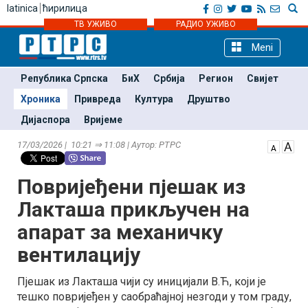
latinica
ћирилица
ТВ УЖИВО
РАДИО УЖИВО
Meni
Република Српска
БиХ
Србија
Регион
Свијет
Хроника
Привреда
Култура
Друштво
Дијаспора
Вријеме
17/03/2026 | 10:21 ⇒ 11:08 | Аутор: РТРС
Повријеђени пјешак из
Лакташа прикључен на
апарат за механичку
вентилацију
Пјешак из Лакташа чији су иницијали В.Ћ, који је
тешко повријеђен у саобраћајној незгоди у том граду,