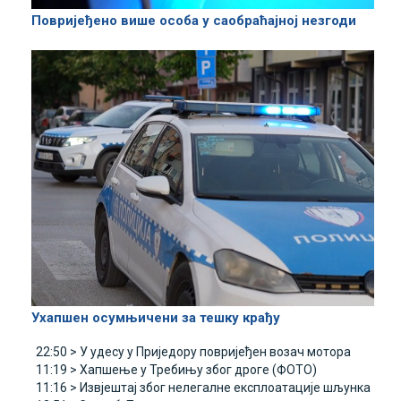
Повријеђено више особа у саобраћајној незгоди
Ухапшен осумњичени за тешку крађу
22:50 >
У удесу у Приједору повријеђен возач мотора
11:19 >
Хапшење у Требињу због дроге (ФОТО)
11:16 >
Извјештај због нелегалне експлоатације шљунка