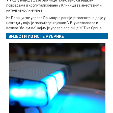
У УКЦ-у наводе да је ово лице примљено са тешким
повредама и хоспитализовано у Клиници за анестезију и
интензивно лијечење.
Из Полицијске управе Бањалука раније је саопштено да је у
незгоди у којој је повријеђен пјешак В.Ћ. учествовало и
возило "бе-ем-ве" којим је управљало лице Ж.Т из Српца.
ВИЈЕСТИ ИЗ ИСТЕ РУБРИКЕ