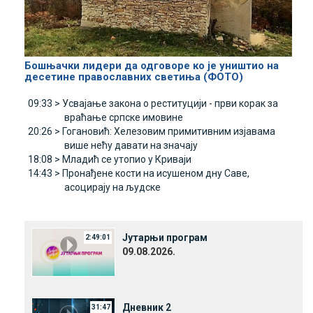
Бошњачки лидери да одговоре ко је уништио на
десетине православних светиња (ФОТО)
09:33 >
Усвајање закона о реституцији - први корак за
враћање српске имовине
20:26 >
Гогановић: Хелезовим примитивним изјавама
више нећу давати на значају
18:08 >
Младић се утопио у Криваји
14:43 >
Пронађене кости на исушеном дну Саве,
асоцирају на људске
Јутарњи програм
2:49:01
09.08.2026.
Дневник 2
31:47