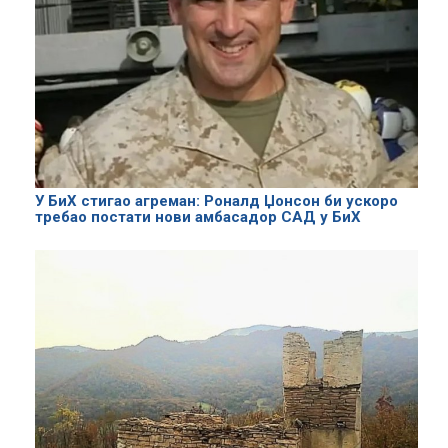
У БиХ стигао агреман: Роналд Џонсон би ускоро
требао постати нови амбасадор САД у БиХ