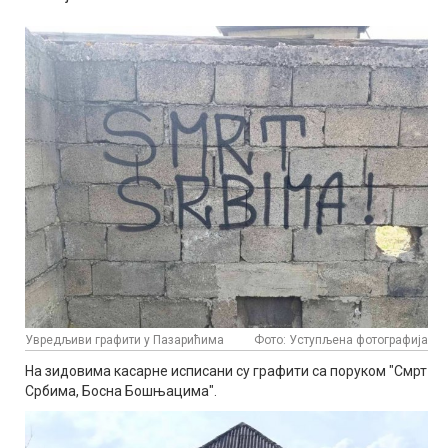
Увредљиви графити у Пазарићима
Фото: Уступљена фотографија
На зидовима касарне исписани су графити са поруком "Смрт
Србима, Босна Бошњацима".