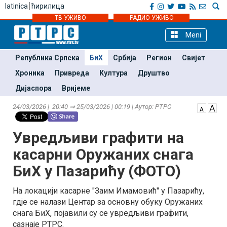
latinica
ћирилица
ТВ УЖИВО
РАДИО УЖИВО
Meni
Република Српска
БиХ
Србија
Регион
Свијет
Хроника
Привреда
Култура
Друштво
Дијаспора
Вријеме
24/03/2026 | 20:40 ⇒ 25/03/2026 | 00:19 | Аутор: РТРС
Увредљиви графити на
касарни Оружаних снага
БиХ у Пазарићу (ФОТО)
На локацији касарне "Заим Имамовић" у Пазарићу,
гдје се налази Центар за основну обуку Оружаних
снага БиХ, појавили су се увредљиви графити,
сазнаје РТРС.