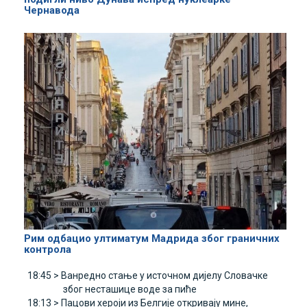
Чернавода
Рим одбацио ултиматум Mадрида због граничних
контрола
18:45 >
Ванредно стање у источном дијелу Словачке
због несташице воде за пиће
18:13 >
Пацови хероји из Белгије откривају мине,