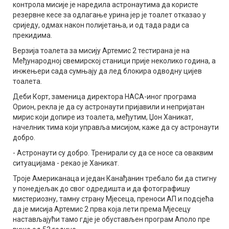
контрола мисије је наредила астронаутима да користе
резервне кесе за одлагање урина јер је тоалет отказао у
сриједу, одмах након полијетања, и од тада ради са
прекидима.
Верзија тоалета за мисију Артемис 2 тестирана је на
Међународној свемирској станици прије неколико година, а
инжењери сада сумњају да лед блокира одводну цијев
тоалета.
Деби Корт, заменица директора НАСА-иног програма
Орион, рекла је да су астронаути пријавили и непријатан
мирис који допире из тоалета, међутим, Џон Ханикат,
начелник тима који управља мисијом, каже да су астронаути
добро.
- Астронаути су добро. Тренирали су да се носе са оваквим
ситуацијама - рекао је Ханикат.
Троје Американаца и један Канађанин требало би да стигну
у понедјељак до свог одредишта и да фотографишу
мистериозну, тамну страну Мјесеца, преноси АП и подсјећа
да је мисија Артемис 2 прва која лети према Мјесецу
настављајући тамо гдје је обустављен програм Аполо пре