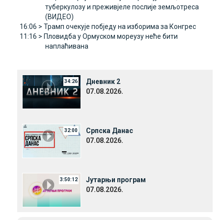
туберкулозу и преживјеле послије земљотреса
(ВИДЕО)
16:06 >
Трамп очекује побједу на изборима за Конгрес
11:16 >
Пловидба у Ормуском мореузу неће бити
наплаћивана
Дневник 2
34:26
07.08.2026.
Српска Данас
32:00
07.08.2026.
Јутарњи програм
3:50:12
07.08.2026.