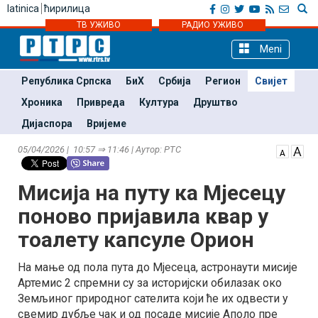
latinica
ћирилица
ТВ УЖИВО
РАДИО УЖИВО
Meni
Република Српска
БиХ
Србија
Регион
Свијет
Хроника
Привреда
Култура
Друштво
Дијаспора
Вријеме
05/04/2026 | 10:57 ⇒ 11:46 | Аутор: РТС
Мисијa на путу ка Мjесецу
поново пријавила квар у
тоалету капсуле Орион
На мање од пола пута до Мјесеца, астронаути мисије
Артемис 2 спремни су за историјски обилазак око
Земљиног природног сателита који ће их одвести у
свемир дубље чак и од посаде мисије Аполо пре