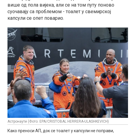
више од пола вијека, али се на том путу поново
суочавају са проблемом - тоалет у свемирској
капсули се опет поварио.
Астронаути (Фото: EPA/CRISTOBAL HERRERA-ULASHKEVICH)
Како преноси АП, док се тоалет у капсули не поправи,