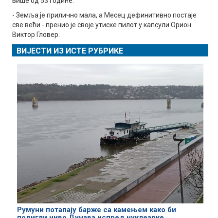
више од 53 године.
- Земља је прилично мала, а Месец дефинитивно постаје
све већи - пренио је своје утиске пилот у капсули Орион
Виктор Гловер.
ВИЈЕСТИ ИЗ ИСТЕ РУБРИКЕ
Румуни потапају барже са камењем како би
подигли ниво Дунава испред нуклеарке