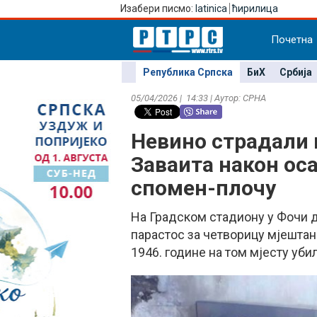
Изабери писмо:
latinica
ћирилица
Почетна
Република Српска
БиХ
Србија
05/04/2026 | 14:33 | Аутор: СРНА
Невино страдали 
Заваита након ос
спомен-плочу
На Градском стадиону у Фочи 
парастос за четворицу мјештана
1946. године на том мјесту уби