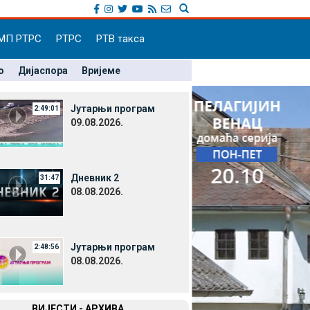
МП РТРС
РТРС
РТВ такса
о
Дијаспора
Вријеме
Јутарњи програм
2:49:01
09.08.2026.
Дневник 2
31:47
08.08.2026.
Јутарњи програм
2:48:56
08.08.2026.
ВИЈЕСТИ - АРХИВА