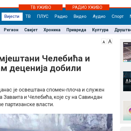
ТВ УЖИВО
РАДИО УЖИВО
Вијести
ТВ
ПЛУС
Радио
Видео
Аудио
Спорт
Регион
Свијет
Хроника
Привреда
Култура
Друштв
мјештани Челебића и
ам деценија добили
данас је освештана спомен-плоча и служен
 Заваита и Челебића, које су на Савиндан
ле партизанске власти.