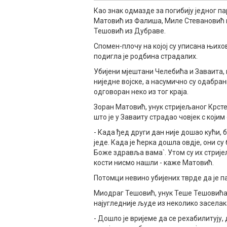
Као знак одмазде за погибију једног па
Матовић из Фалиша, Миле Стевановић и
Тешовић из Дубраве.
Спомен-плочу на којој су уписана њихо
подигла је родбина страдалих.
Убијени мјештани Челебића и Заваита,
ниједне војске, а насумично су одабрани
одговоран неко из тог краја.
Зоран Матовић, унук стријељаног Крсте
што је у Заваиту страдао човјек с којим
- Када ђед други дан није дошао кући, 
једе. Када је ћерка дошла овдје, они су 
Боже здравља вама`. Утом су их стрије
кости нисмо нашли - каже Матовић.
Потомци невино убијених тврде да је па
Миодраг Тешовић, унук Теше Тешовића,
најугледније људе из неколико заселак
- Дошло је вријеме да се рехабилитују, 