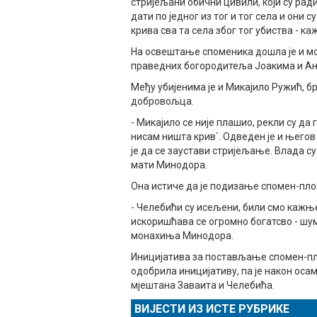
стријељани обични цивили, који су рад
дати по једног из тог и тог села и они 
крива сва та села због тог убиства - к
На освештање споменика дошла је и м
праведних богородитеља Јоакима и Ан
Међу убијенима је и Микајило Ружић, б
добровољца.
- Микајило се није плашио, рекли су да 
нисам ништа крив`. Одведен је и његов 
је да се заустави стријељање. Влада су
мати Минодора.
Она истиче да је подизање спомен-пло
- Челебићи су исељени, били смо кажње
искоришћава се огромно богатсво - шума,
монахиња Минодора.
Иницијатива за постављање спомен-плоч
одобрила иницијативу, па је након ос
мјештана Заваита и Челебића.
ВИЈЕСТИ ИЗ ИСТЕ РУБРИКЕ