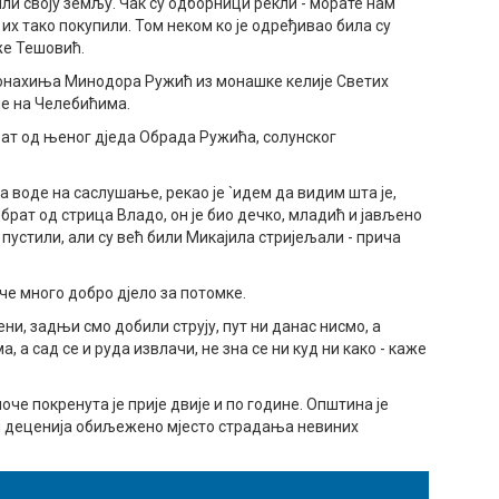
или своју земљу. Чак су одборници рекли - морате нам
су их тако покупили. Том неком ко је одређивао била су
аже Тешовић.
онахиња Минодора Ружић из монашке келије Светих
е на Челебићима.
рат од њеног дједа Обрада Ружића, солунског
га воде на саслушање, рекао је `идем да видим шта је,
брат од стрица Владо, он је био дечко, младић и јављено
 пустили, али су већ били Микајила стријељали - прича
че много добро дјело за потомке.
ни, задњи смо добили струју, пут ни данас нисмо, а
 а сад се и руда извлачи, не зна се ни куд ни како - каже
е покренута је прије двије и по године. Општина је
ам деценија обиљежено мјесто страдања невиних