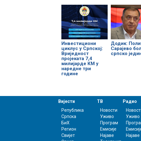
Инвестициони
Додик: Поли
циклус у Српској:
Сарајево бо
Вриједност
српско једи
пројеката 7,4
милијарде КМ у
наредне три
године
Вијести
ТВ
Радио
Република
Новости
Новост
Српска
Уживо
Уживо
БиХ
Програм
Прогр
Регион
Емисије
Емисиј
Свијет
Најаве
Најаве