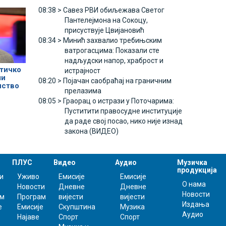
08:38 >
Савез РВИ обиљежава Светог
Пантелејмона на Сокоцу,
присуствује Цвијановић
08:34 >
Минић захвалио требињским
ватрогасцима: Показали сте
надљудски напор, храброст и
тичко
истрајност
ли
08:20 >
Појачан саобраћај на граничним
нство
прелазима
08:05 >
Граорац о истрази у Поточарима:
Пуститити правосудне институције
да раде свој посао, нико није изнад
закона (ВИДЕО)
ПЛУС
Видео
Аудио
Музичка
продукција
и
Уживо
Емисије
Емисије
О нама
Новости
Дневне
Дневне
Новости
ам
Програм
вијести
вијести
Издања
е
Емисије
Скупштина
Музика
Аудио
Најаве
Спорт
Спорт