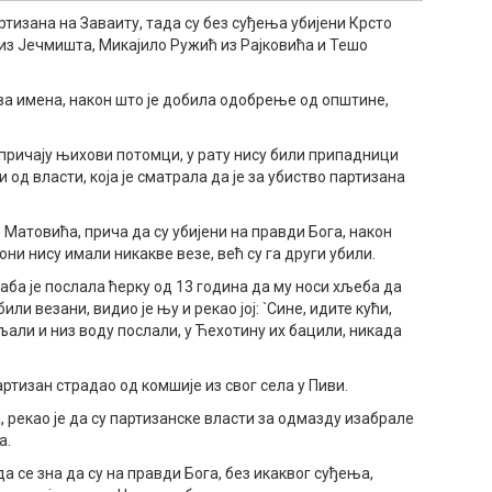
ртизана на Заваиту, тада су без суђења убијени Крсто
з Јечмишта, Микајило Ружић из Рајковића и Тешо
ва имена, након што је добила одобрење од општине,
 причају њихови потомци, у рату нису били припадници
 од власти, која је сматрала да је за убиство партизана
 Матовића, прича да су убијени на правди Бога, након
 они нису имали никакве везе, већ су га други убили.
баба је послала ћерку од 13 година да му носи хљеба да
били везани, видио је њу и рекао јој: `Сине, идите кући,
љали и низ воду послали, у Ћехотину их бацили, никада
ртизан страдао од комшије из свог села у Пиви.
 рекао је да су партизанске власти за одмазду изабрале
а.
да се зна да су на правди Бога, без икаквог суђења,