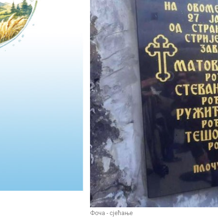
Фоча - сјећање