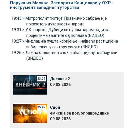
Порука из Москве: Затворити Канцеларију ОХР -
инструмент западног туторства
19:43 >
Митрополит Фотије: Празнично сабрање је
показатељ духовности народа
19:31 >
У Козарској Дубици се пуном паром ради на
пројектима заштите од поплава (ВИДЕО)
19:27 >
Инфлација пушта коријење - највећи раст цијена
забиљежен у сектору услуга (ВИДЕО)
19:26 >
Лажна боловања све чешћа - цијену плаћају сви
(ВИДЕО)
Дневник 2
33:04
09.08.2026.
Сноп
35:45
емисија за пољопривреднике
09.08.2026.