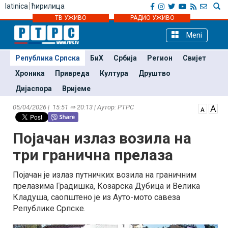
latinica
ћирилица
ТВ УЖИВО
РАДИО УЖИВО
Meni
Република Српска
БиХ
Србија
Регион
Свијет
Хроника
Привреда
Култура
Друштво
Дијаспора
Вријеме
05/04/2026 | 15:51 ⇒ 20:13 | Аутор: РТРС
Појачан излаз возила на
три гранична прелаза
Појачан је излаз путничких возила на граничним
прелазима Градишка, Козарска Дубица и Велика
Кладуша, саопштено је из Ауто-мото савеза
Републике Српске.