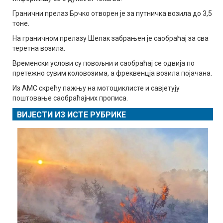
Гранични прелаз Брчко отворен је за путничка возила до 3,5
тоне.
На граничном прелазу Шепак забрањен је саобраћај за сва
теретна возила.
Временски услови су повољни и саобраћај се одвија по
претежно сувим коловозима, а фреквенцја возила појачана.
Из АМС скрећу пажњу на мотоциклисте и савјетују
поштовање саобраћајних прописа.
ВИЈЕСТИ ИЗ ИСТЕ РУБРИКЕ