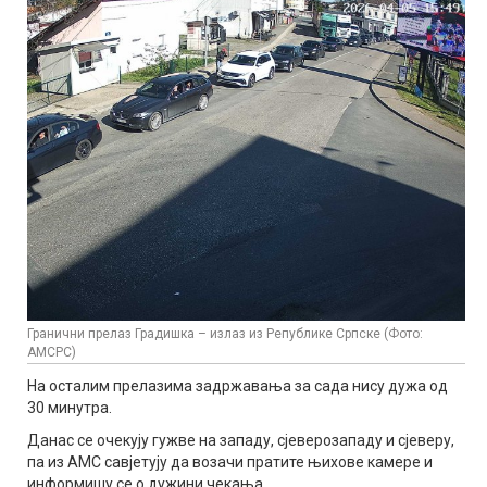
Гранични прелаз Градишка – излаз из Републике Српске (Фото:
АМСРС)
На осталим прелазима задржавања за сада нису дужа од
30 минутра.
Данас се очекују гужве на западу, сјеверозападу и сјеверу,
па из АМС савјетују да возачи пратите њихове камере и
информишу се о дужини чекања.