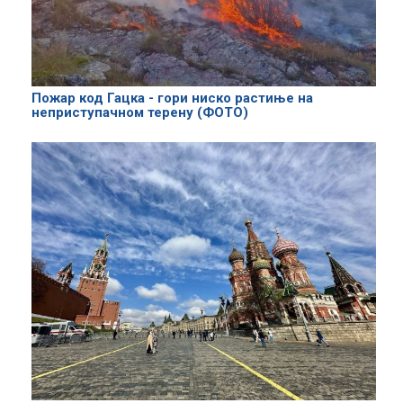
Пожар код Гацка - гори ниско растиње на
неприступачном терену (ФОТО)