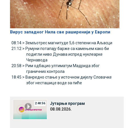
Вирус западног Нила све раширенији у Европи
08:14 >
Земљотрес магнитуде 5,6 степени на Aљасци
21:12 >
Румуни потапају барже са камењем како би
подигли ниво Дунава испред нуклеарке
Чернавода
20:58 >
Рим одбацио ултиматум Mадрида због
граничних контрола
18:45 >
Ванредно стање у источном дијелу Словачке
због несташице воде за пиће
Јутарњи програм
2:48:56
08.08.2026.