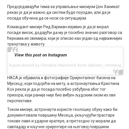
Предсједавајући тима за управљање мисијом Џон Ханикат
рекао је да је важно да систем буде поуздан, али да је
посада обучена да се носи са ситуацијом.
Командант мисије Рид Вајзман изјавио је да је морал
посаде висок, додајући да му је посебно значио разговор са
ћеркама из свемира, који је описао као један од најважнијих
тренутака у животу.
View this post on Instagram
A post shared by Christina Hammock Koch (@astro_christina)
НАСА је објавила и фотографије Оријенталног басена на
Мјесецу, који подсјећа на мету, а астронауткиња Кристина
Кох рекла је да је посада посебно узбуђена због тог
призора, који раније није био виђен људским оком из ове
перспективе.
Током мисије, астронаути користе геолошку обуку како би
документовали површину Месеца, укључујући прастаре
токове лаве и ударне кратере, а претходно су морали да
савладају и кључне оријентире на његовој површини.