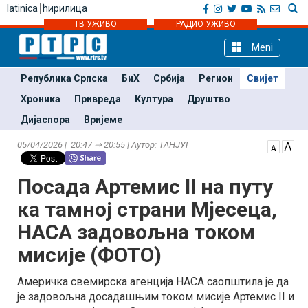
latinica
ћирилица
ТВ УЖИВО
РАДИО УЖИВО
Meni
Република Српска
БиХ
Србија
Регион
Свијет
Хроника
Привреда
Култура
Друштво
Дијаспора
Вријеме
05/04/2026 | 20:47 ⇒ 20:55 | Аутор: ТАНЈУГ
Посада Артемис II на путу
ка тамној страни Мjесеца,
НАСА задовољна током
мисије (ФОТО)
Америчка свемирска агенција НАСА саопштила је да
је задовољна досадашњим током мисије Артемис II и