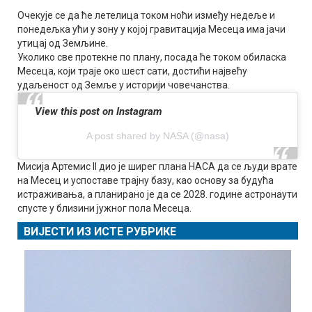
Очекује се да ће летелица током ноћи између недеље и
понедељка ући у зону у којој гравитација Месеца има јачи
утицај од Земљине.
Уколико све протекне по плану, посада ће током обиласка
Месеца, који траје око шест сати, достићи највећу
удаљеност од Земље у историји човечанства.
View this post on Instagram
A post shared by NASA (@nasa)
Мисија Артемис II дио је ширег плана НАСА да се људи врате
на Месец и успоставе трајну базу, као основу за будућа
истраживања, а планирано је да се 2028. године астронаути
спусте у близини јужног пола Месеца.
ВИЈЕСТИ ИЗ ИСТЕ РУБРИКЕ