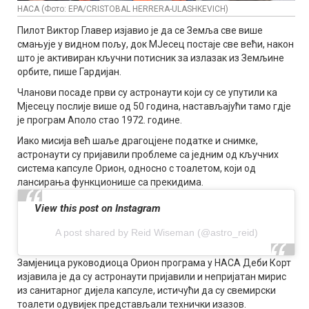
НАСА (Фото: EPA/CRISTOBAL HERRERA-ULASHKEVICH)
Пилот Виктор Главер изјавио је да се Земља све више
смањује у видном пољу, док МJесец постаје све већи, након
што је активиран кључни потисник за излазак из Земљине
орбите, пише Гардијан.
Чланови посаде први су астронаути који су се упутили ка
Мјесецу послије више од 50 година, настављајући тамо гдје
је програм Аполо стао 1972. године.
Иако мисија већ шаље драгоцјене податке и снимке,
астронаути су пријавили проблеме са једним од кључних
система капсуле Орион, односно с тоалетом, који од
лансирања функционише са прекидима.
View this post on Instagram
A post shared by Reid Wiseman (@astro_reid)
Замјеница руководиоца Орион програма у НАСА Деби Корт
изјавила је да су астронаути пријавили и непријатан мирис
из санитарног дијела капсуле, истичући да су свемирски
тоалети одувијек представљали технички изазов.