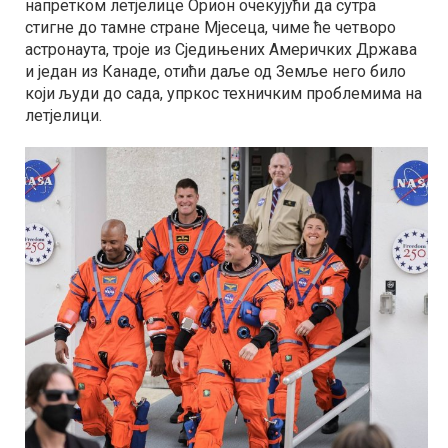
напретком летјелице Орион очекујући да сутра
стигне до тамне стране Мјесеца, чиме ће четворо
астронаута, троје из Сједињених Америчких Држава
и један из Канаде, отићи даље од Земље него било
који људи до сада, упркос техничким проблемима на
летјелици.