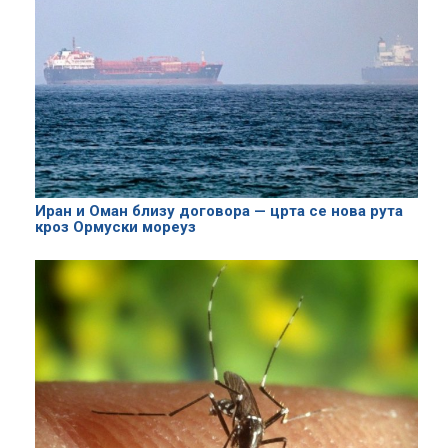
Иран и Оман близу договора — црта се нова рута
кроз Ормуски мореуз