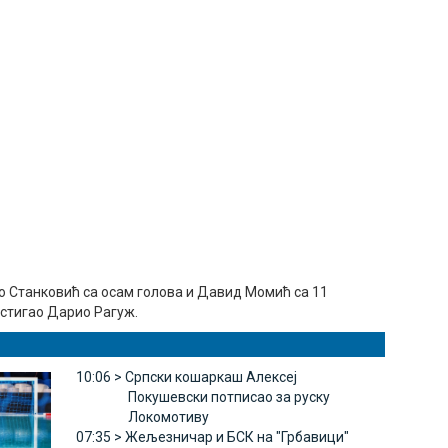
о Станковић са осам голова и Давид Момић са 11
остигао Дарио Рагуж.
10:06 >
Српски кошаркаш Алексеј
Покушевски потписао за руску
Локомотиву
07:35 >
Жељезничар и БСК на "Грбавици"