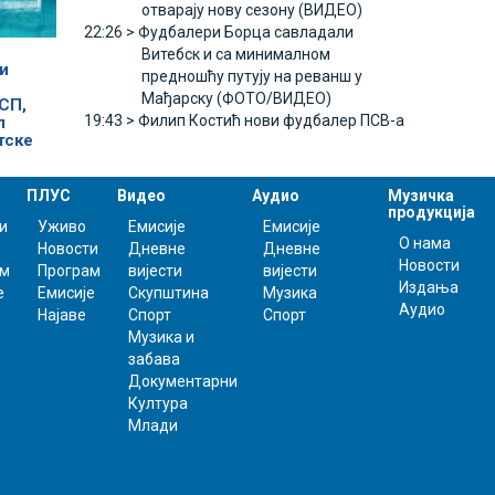
отварају нову сезону (ВИДЕО)
22:26 >
Фудбалери Борца савладали
Витебск и са минималном
и
предношћу путују на реванш у
Мађарску (ФОТО/ВИДЕО)
СП,
19:43 >
Филип Костић нови фудбалер ПСВ-а
л
тске
ПЛУС
Видео
Аудио
Музичка
продукција
и
Уживо
Емисије
Емисије
О нама
Новости
Дневне
Дневне
Новости
ам
Програм
вијести
вијести
Издања
е
Емисије
Скупштина
Музика
Аудио
Најаве
Спорт
Спорт
Музика и
забава
Документарни
Култура
Млади