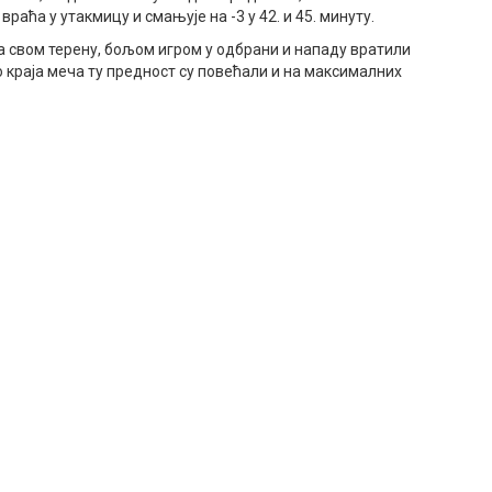
враћа у утакмицу и смањује на -3 у 42. и 45. минуту.
 свом терену, бољом игром у одбрани и нападу вратили
до краја меча ту предност су повећали и на максималних