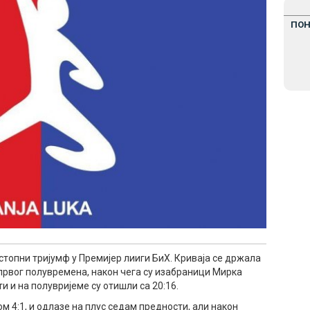
ПО
стопни тријумф у Премијер лииги БиХ. Криваја се држала
 првог полувремена, након чега су изабраници Мирка
 и на полувријеме су отишли са 20:16.
м 4:1, и одлазе на плус седам предности, али након