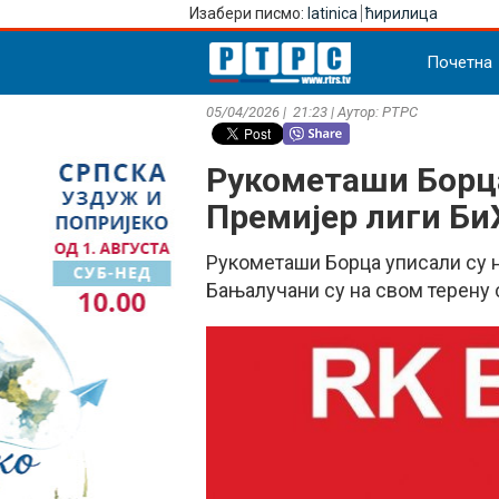
Изабери писмо:
latinica
ћирилица
Почетна
05/04/2026 | 21:23 | Аутор: РТРС
Рукометаши Борца
Премијер лиги Би
Рукометаши Борца уписали су но
Бањалучани су на свом терену 