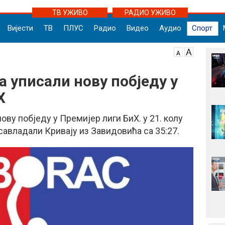
ТВ УЖИВО
РАДИО УЖИВО
Вијести
ТВ
ПЛУС
Радио
Видео
Аудио
Спорт
 уписали нову побједу у
Х
ву побједу у Премијер лиги БиХ. у 21. колу
савладали Кривају из Завидовића са 35:27.