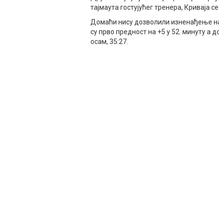
тајмаута гостујућег тренера, Криваја се 
Домаћи нису дозволили изненађење на
су прво предност на +5 у 52. минуту а 
осам, 35:27.