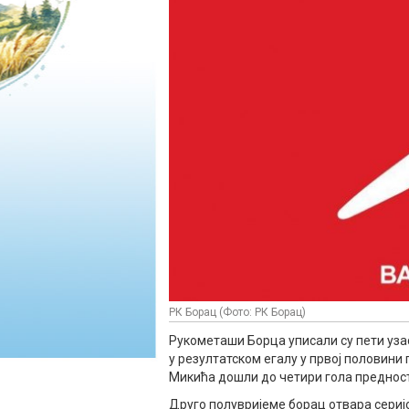
РК Борац (Фото: РК Борац)
Рукометаши Борца уписали су пети уза
у резултатском егалу у првој половини
Микића дошли до четири гола предности
Друго полувријеме борац отвара серијо