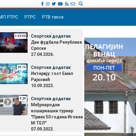
МП РТРС
РТРС
РТВ такса
Спортски додатак
1:02:50
Дан фудбала Републике
Српске
27.04.2026.
Спортски додатак
29:10
Интервју: гост Емил
Рајковић
10.09.2023.
Спортски додатак
9:29
Међународни
кошаркашки турнир
"Првих 50 година Игокеа
М:ТЕЛ"
07.09.2023.