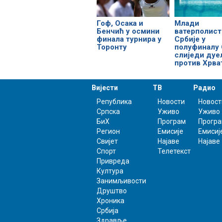
Гоф, Осака и
Млади
Бенчић у осмини
ватерполист
финала турнира у
Србије у
Торонту
полуфиналу 
слиједи дуе
против Хрва
Вијести
ТВ
Радио
Република
Новости
Новост
Српска
Уживо
Уживо
БиХ
Програм
Прогр
Регион
Емисије
Емисиј
Свијет
Најаве
Најаве
Спорт
Телетекст
Привреда
Култура
Занимљивости
Друштво
Хроника
Србија
Здравље