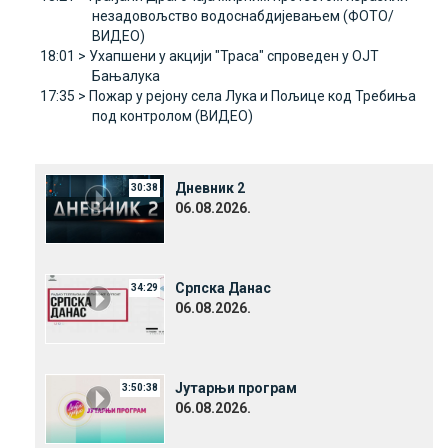
незадовољство водоснабдијевањем (ФОТО/
ВИДЕО)
18:01 >
Ухапшени у акцији "Траса" спроведен у ОЈТ
Бањалука
17:35 >
Пожар у рејону села Лука и Пољице код Требиња
под контролом (ВИДЕО)
Дневник 2
30:38
06.08.2026.
Српска Данас
34:29
06.08.2026.
Јутарњи програм
3:50:38
06.08.2026.