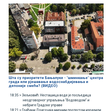
Шта су приоритети Бањалуке - "шминкање" центра
града или рјешавање водоснабдијевања и
депоније смећа? (ВИДЕО)
18:35 >
Зељковић: Несташица воде је посљедица
неодговорног упраљања "Водоводом" и
небриге Градске управе
18:21 >
Грађани Драгочаја мирним протестом изразили