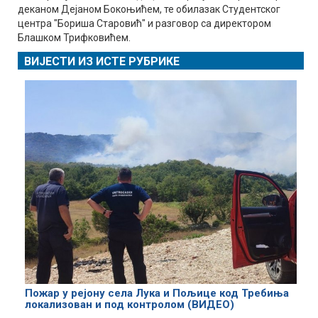
деканом Дејаном Бокоњићем, те обилазак Студентског
центра "Бориша Старовић" и разговор са директором
Блашком Трифковићем.
ВИЈЕСТИ ИЗ ИСТЕ РУБРИКЕ
Пожар у рејону села Лука и Пољице код Требиња
локализован и под контролом (ВИДЕО)