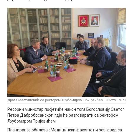
Драга Мастиловић са ректором Љубомиром Пријовићем
Фото: РТРС
Ресорни министар посјетиће након тога Богословију Светог
Петра Дабробосанског, гдје ће разговарати са ректором
Љубомиром Пријовићем.
Планиран је обилазак Медицински факултет и разговор са