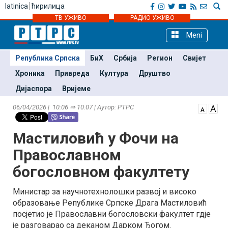
latinica
ћирилица
ТВ УЖИВО
РАДИО УЖИВО
Meni
Република Српска
БиХ
Србија
Регион
Свијет
Хроника
Привреда
Култура
Друштво
Дијаспора
Вријеме
06/04/2026 | 10:06 ⇒ 10:07 | Аутор: РТРС
Мастиловић у Фочи на
Православном
богословном факултету
Министар за научнотехнолошки развој и високо
образовање Републике Српске Драга Мастиловић
посјетио је Православни богословски факултет гдје
је разговарао са деканом Дарком Ђогом.