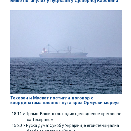
Више погинулих у пуцњави у Сјеверној Каролини
Техеран и Мускат постигли договор о
координатама пловног пута кроз Ормуски мореуз
18:11 >
Трамп: Вашингтон водио цјелодневне преговоре
са Техераном
15:20 >
Руска дума: Сукоб у Украјини је егзистенцијална