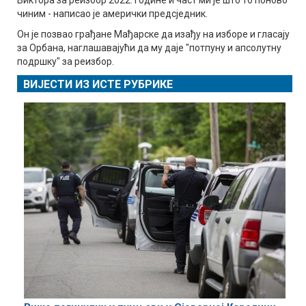
чиним - написао је амерички предсједник.
Он је позвао грађане Мађарске да изађу на изборе и гласају
за Орбана, наглашавајући да му даје "потпуну и апсолутну
подршку" за реизбор.
ВИЈЕСТИ ИЗ ИСТЕ РУБРИКЕ