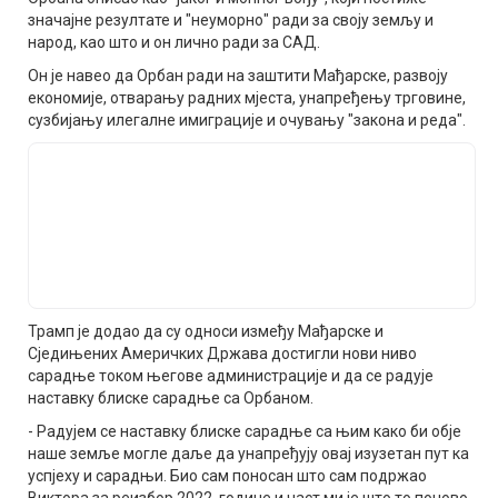
значајне резултате и "неуморно" ради за своју земљу и
народ, као што и он лично ради за САД.
Он је навео да Орбан ради на заштити Мађарске, развоју
економије, отварању радних мјеста, унапређењу трговине,
сузбијању илегалне имиграције и очувању "закона и реда".
Трамп је додао да су односи између Мађарске и
Сједињених Америчких Држава достигли нови ниво
сарадње током његове администрације и да се радује
наставку блиске сарадње са Орбаном.
- Радујем се наставку блиске сарадње са њим како би обје
наше земље могле даље да унапређују овај изузетан пут ка
успјеху и сарадњи. Био сам поносан што сам подржао
Виктора за реизбор 2022. године и част ми је што то поново