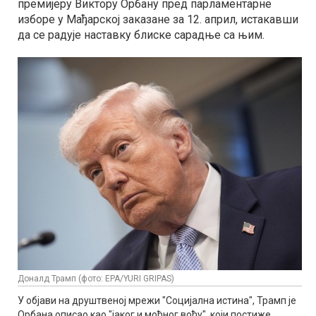
премијеру Виктору Орбану пред парламентарне
изборе у Мађарској заказане за 12. април, истакавши
да се радује наставку блиске сарадње са њим.
Доналд Трaмп (фото: EPA/YURI GRIPAS)
У објави на друштвеној мрежи "Социјална истина", Трамп је
Орбана описао као "јаког и моћног вођу", који постиже