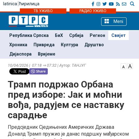
latinica
ћирилица
ТВ УЖИВО
РАДИО УЖИВО
Meni
Република Српска
БиХ
Србија
Регион
Свијет
Хроника
Привреда
Култура
Друштво
Дијаспора
Вријеме
10/04/2026 | 07:18 ⇒ 07:32 | Аутор: ТАНЈУГ
Трамп подржао Орбана
пред изборе: Јак и моћни
вођа, радујем се наставку
сарадње
Предсједник Сједињених Америчких Држава
Доналд Трамп пружио је данас подршку мађарском