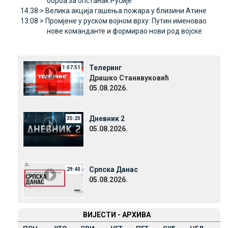
борба за опстанак Русије
14:38 >
Велика акција гашења пожара у близини Атине
13:08 >
Промјене у руском војном врху: Путин именовао
нове команданте и формирао нови род војске
Телеринг
1:07:51
Драшко Станивуковић
05.08.2026.
Дневник 2
35:20
05.08.2026.
Српска Данас
29:40
05.08.2026.
ВИЈЕСТИ - АРХИВА