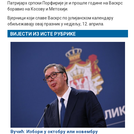
Патријарх српски Порфирије је и прошле године на Васкрс
боравио на Косову и Метохији.
Вјерници који славе Васкрс по јулијанском календару
обиљежавају овај празник у недјељу, 12. априла.
ВИЈЕСТИ ИЗ ИСТЕ РУБРИКЕ
Вучић: Избори у октобру или новембру