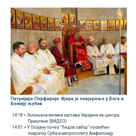
Патријарх Порфирије: Вјера је повјерење у Бога и
Божију љубав
14:18 >
Уклоњена велика застава Украјине из центра
Приштине (ВИДЕО)
14:01 >
У Осојану почео "Ђедов сабор" посвећен
повратку Срба и митрополиту Амфилохију