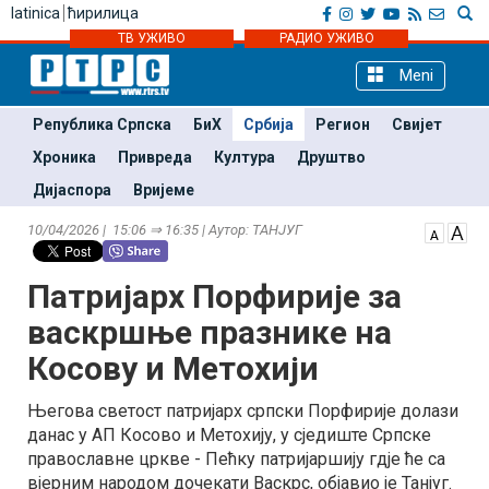
latinica
ћирилица
ТВ УЖИВО
РАДИО УЖИВО
Meni
Република Српска
БиХ
Србија
Регион
Свијет
Хроника
Привреда
Култура
Друштво
Дијаспора
Вријеме
10/04/2026 | 15:06 ⇒ 16:35 | Аутор: ТАНЈУГ
Патријарх Порфирије за
васкршње празнике на
Косову и Метохији
Његова светост патријарх српски Порфирије долази
данас у АП Косово и Метохију, у сједиште Српске
православне цркве - Пећку патријаршију гдје ће са
вјерним народом дочекати Васкрс, објавио је Танјуг.