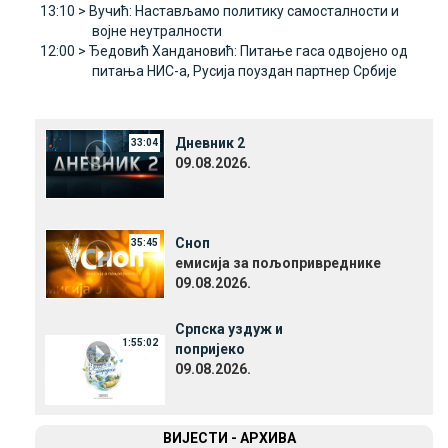
13:10 >
Вучић: Настављамо политику самосталности и
војне неутралности
12:00 >
Ђедовић Хандановић: Питање гаса одвојено од
питања НИС-а, Русија поуздан партнер Србије
Дневник 2
33:04
09.08.2026.
Сноп
35:45
емисија за пољопривреднике
09.08.2026.
Српска уздуж и
1:55:02
попријеко
09.08.2026.
ВИЈЕСТИ - АРХИВА