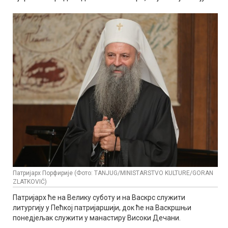
Патријарх Порфирије (Фото: TANJUG/MINISTARSTVO KULTURE/GORAN
ZLATKOVIĆ)
Патријарх ће на Велику суботу и на Васкрс служити
литургију у Пећкој патријаршији, док ће на Васкршњи
понедјељак служити у манастиру Високи Дечани.