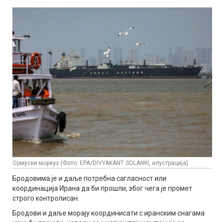
Ормуски мореуз (Фото: EPA/DIVYAKANT SOLANKI, илустрација)
Бродовима је и даље потребна сагласност или
координација Ирана да би прошли, због чега је промет
строго контролисан.
Бродови и даље морају координисати с иранским снагама