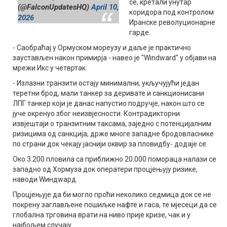
се, кретали унутар
(@FalconUpdatesHQ)
April 10,
коридора под контролом
2026
Иранске револуционарне
гарде.
- Саобраћај у Ормуском мореузу и даље је практично
заустављен након примирја - навео је "Windward" у објави на
мрежи Икс у четвртак.
- Излазни транзити остају минимални, укључујући један
теретни брод, мали танкер за деривате и санкционисани
ЛПГ танкер који је данас напустио подручје, након што се
јуче окренуо због неизвјесности. Контрадикторни
извјештаји о транзитним таксама, заједно с потенцијалним
ризицима од санкција, држе многе западне бродовласнике
по страни док чекају јаснији оквир за пловидбу- додаје се.
Око 3.200 пловила са приближно 20.000 помораца налази се
западно од Хормуза док оператери процјењују ризике,
наводи Wиндwард.
Процјењује да би могло проћи неколико седмица док се не
покрену заглављене пошиљке нафте и гаса, те мјесеци да се
глобална трговина врати на ниво прије кризе, чак и у
најбољем случају.