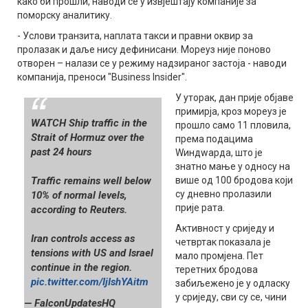
како би прошли, наводи се у извјештају компаније за
поморску аналитику.
- Услови транзита, наплата такси и правни оквир за
пролазак и даље нису дефинисани. Мореуз није поново
отворен – налази се у режиму надзираног застоја - наводи
компанија, преноси "Business Insider".
У уторак, дан прије објаве
примирја, кроз мореуз је
WATCH Ship traffic in the
прошло само 11 пловила,
Strait of Hormuz over the
према подацима
past 24 hours
Wиндwарда, што је
знатно мање у односу на
Traffic remains well below
више од 100 бродова који
су дневно пролазили
10% of normal levels,
прије рата.
according to Reuters.
Активност у сриједу и
Iran controls access as
четвртак показала је
tensions with US and Israel
мало промјена. Пет
continue in the region.
теретних бродова
pic.twitter.com/IjIshYAitm
забиљежено је у одласку
у сриједу, сви су се, чини
— FalconUpdatesHQ