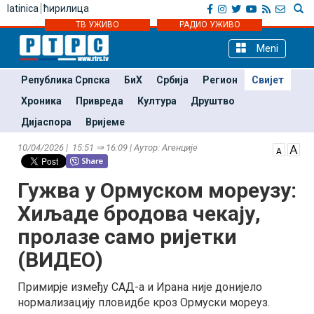
latinica
ћирилица
ТВ УЖИВО
РАДИО УЖИВО
Meni
Република Српска
БиХ
Србија
Регион
Свијет
Хроника
Привреда
Култура
Друштво
Дијаспора
Вријеме
10/04/2026 | 15:51 ⇒ 16:09 | Аутор: Агенције
Гужва у Ормуском мореузу:
Хиљаде бродова чекају,
пролазе само ријетки
(ВИДЕО)
Примирје између САД-а и Ирана није донијело
нормализацију пловидбе кроз Ормуски мореуз.