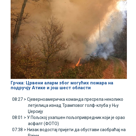
Грчка: Црвени аларм због могућих пожара на
подручју Атике и још шест области
08:27 >
Сјеверноамеричка команда пресрела неколико
летјелица изнад Трамповог голф-клуба у Њу
Џерсију
08:01 >
У Пољској ухапшен пољопривредник који је орао
асфалт (ФОТО)
07:38 >
Низак водостај пријети да обустави саобраћај на
Рајни