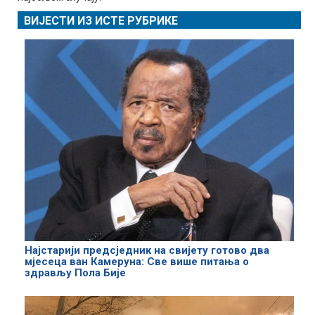
ВИЈЕСТИ ИЗ ИСТЕ РУБРИКЕ
Најстарији предсједник на свијету готово два
мјесеца ван Камеруна: Све више питања о
здрављу Пола Бије