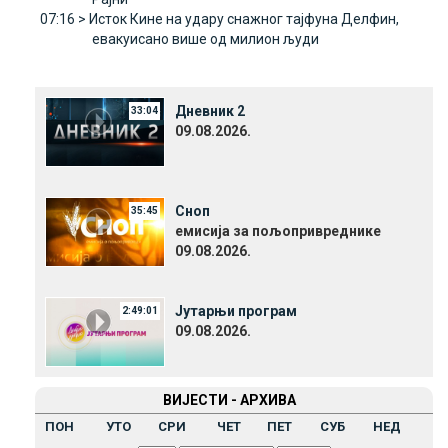
07:16 >
Исток Кине на удару снажног тајфуна Делфин,
евакуисано више од милион људи
Дневник 2
33:04
09.08.2026.
Сноп
35:45
емисија за пољопривреднике
09.08.2026.
Јутарњи програм
2:49:01
09.08.2026.
ВИЈЕСТИ - АРХИВА
ПОН
УТО
СРИ
ЧЕТ
ПЕТ
СУБ
НЕД