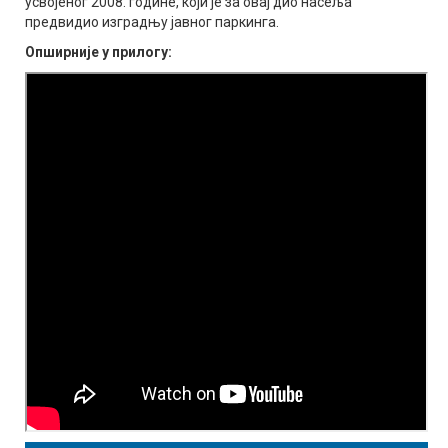
усвојеног 2008. године, који је за овај дио насеља
предвидио изградњу јавног паркинга.
Опширније у прилогу: