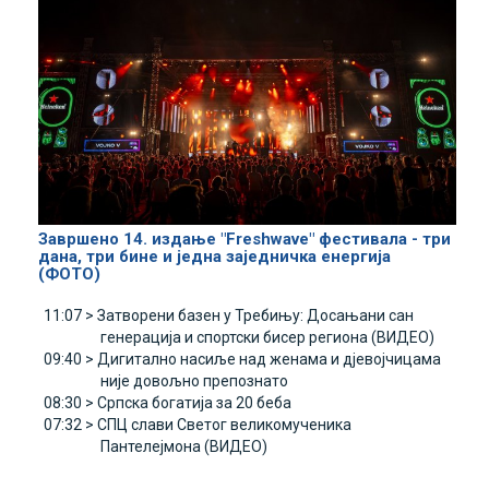
Завршено 14. издање "Freshwave" фестивала - три
дана, три бине и једна заједничка енергија
(ФОТО)
11:07 >
Затворени базен у Требињу: Досањани сан
генерација и спортски бисер региона (ВИДЕО)
09:40 >
Дигитално насиље над женама и дјевојчицама
није довољно препознато
08:30 >
Српска богатија за 20 беба
07:32 >
СПЦ слави Светог великомученика
Пантелејмона (ВИДЕО)