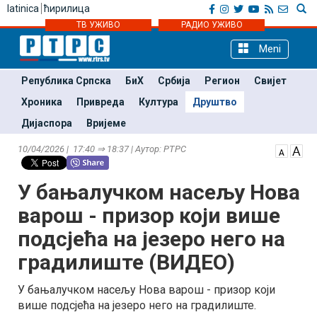
latinica
ћирилица
ТВ УЖИВО
РАДИО УЖИВО
Meni
Република Српска
БиХ
Србија
Регион
Свијет
Хроника
Привреда
Култура
Друштво
Дијаспора
Вријеме
10/04/2026 | 17:40 ⇒ 18:37 | Аутор: РТРС
У бањалучком насељу Нова
варош - призор који више
подсјећа на језеро него на
градилиште (ВИДЕО)
У бањалучком насељу Нова варош - призор који
више подсјећа на језеро него на градилиште.