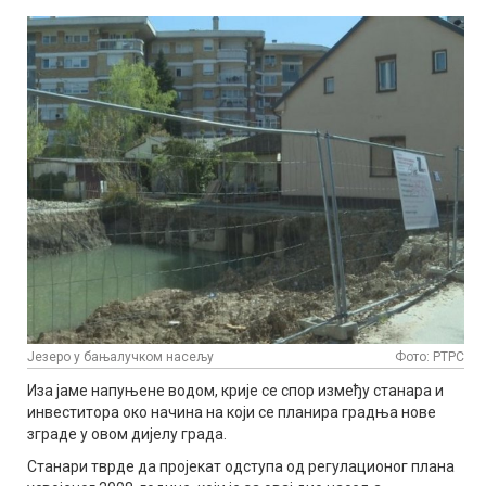
Језеро у бањалучком насељу
Фото: РТРС
Иза јаме напуњене водом, крије се спор између станара и
инвеститора око начина на који се планира градња нове
зграде у овом дијелу града.
Станари тврде да пројекат одступа од регулационог плана