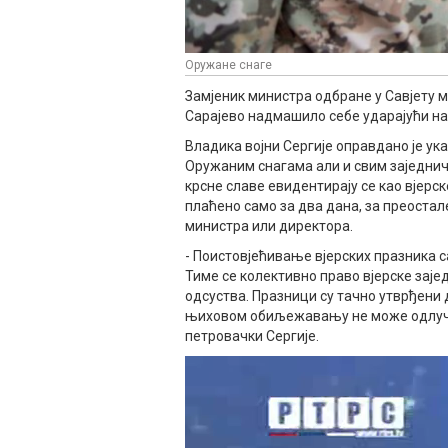
Оружане снаге
Замјеник министра одбране у Савјету 
Сарајево надмашило себе ударајући на 
Владика војни Сергије оправдано је ук
Оружаним снагама али и свим заједнич
крсне славе евидентирају се као вјерск
плаћено само за два дана, за преостал
министра или директора.
- Поистовјећивање вјерских празника 
Тиме се колективно право вјерске зај
одсуства. Празници су тачно утврђени 
њиховом обиљежавању не може одлучи
петровачки Сергије.