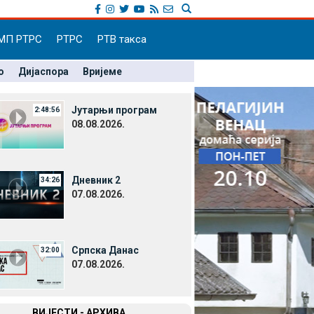
МП РТРС
РТРС
РТВ такса
о
Дијаспора
Вријеме
Јутарњи програм
2:48:56
08.08.2026.
Дневник 2
34:26
07.08.2026.
Српска Данас
32:00
07.08.2026.
ВИЈЕСТИ - АРХИВА