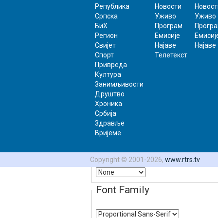
Република
Новости
Новост
Background
Српска
Уживо
Уживо
БиХ
Програм
Прогр
Регион
Емисије
Емисиј
Color
Transparency
Свијет
Најаве
Најаве
Спорт
Телетекст
Window
Привреда
Култура
Занимљивости
Color
Transparency
Друштво
Хроника
Font Size
Србија
Здравље
Вријеме
Text Edge Style
Copyright © 2001-2026,
www.rtrs.tv
Font Family