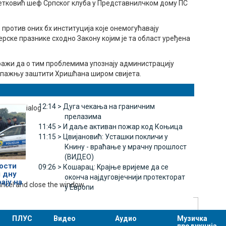
 Петковић шеф Српског клуба у Представнилчком дому ПС
против оних бх институција које онемогућавају
рске празнике сходно Закону којим је та област уређена
ражи да о тим проблемима упознају администрацију
у пажњу заштити Хришћана широм свијета.
12:14 >
Дуга чекања на граничним
ettings dialog
прелазима
11:45 >
И даље активан пожар код Коњица
11:15 >
Цвијановић: Усташки покличи у
Книну - враћање у мрачну прошлост
(ВИДЕО)
ости
09:26 >
Кошарац: Kрајње вријеме да се
 дну
оконча најдуговјечнији протекторат
ају на
ancel and close the window.
у Eвропи
ПЛУС
Видео
Аудио
Музичка