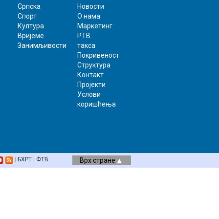
Српска
Новости
Спорт
О нама
Култура
Маркетинг
Вријеме
РТВ
Занимљивости
такса
Покривеност
Структура
Контакт
Пројекти
Услови
коришћења
|
БХРТ
|
ФТВ
Врх стране