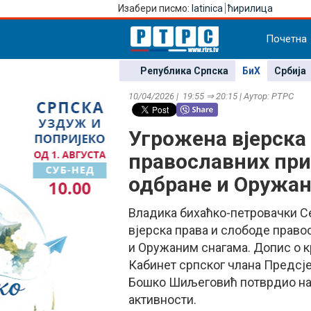
Изабери писмо:
latinica
ћирилица
Почетна
Република Српска
БиХ
Србија
10/04/2026 | 19:55 ⇒ 20:15 | Аутор: РТРС
Угрожена вјерска
православних при
одбране и Оружа
Владика бихаћко-петровачки Се
вјерска права и слободе прав
и Оружаним снагама. Допис о к
Кабинет српског члана Предсј
Бошко Шиљеговић потврдио нам
активности.