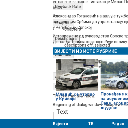
ентитетске законе - истакао је Милан
Playback Rate
БиХ.
1x
Александар Гогановић најављује тужбе 
запосленим Србима да упражњавају вје
Chapters
у Републици Српској.
Chapters
Истовремено од руководства Српске т
Descriptions
Доналда Трампа који посвећује велик
descriptions off
, selected
ВИЈЕСТИ ИЗ ИСТЕ РУБРИКЕ
Subtitles
subtitles settings
, opens subtitles s
subtitles off
, selected
Audio Track
Fullscreen
Пронађене к
Младић се утопио
This is a modal window.
на исушеном
у Криваји
Саве, асоцир
Beginning of dialog window. Escape will c
људске
Text
Вијести
ТВ
Радио
Color
Transparency