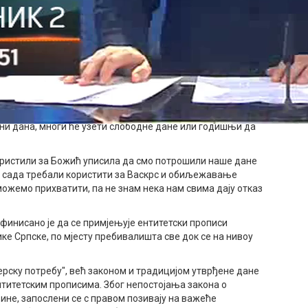
министара Александар Гогановић наводи да су Срби
азнују своје вјерске празнике под изговором да имају два
ли за мене су Божић и Вакрс вјерски празници а не
 вјерске потребе али их користимао за славе, Задушнице
ијама довијају се на разне начине да оправдају
а. О 9. јануару да не говоримо. У сусрет Вакрсу, због којег
адни дана, многи ће узети слободне дане или годишњи да
користили за Божић уписила да смо потрошили наше дане
о сада требали користити за Васкрс и обиљежавање
ожемо прихватити, па не знам нека нам свима дају отказ
финисано је да се примјењује ентитетски прописи
е Српске, по мјесту пребивалишта све док се на нивоу
јерску потребу", већ законом и традицијом утврђене дане
нтитетским прописима. Због непостојања закона о
ине, запослени се с правом позивају на важеће