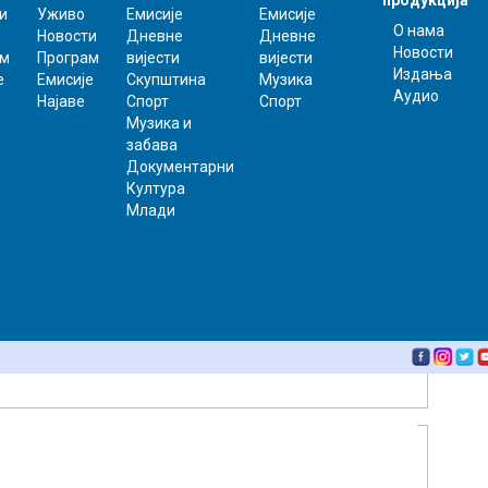
продукција
и
Уживо
Емисије
Емисије
О нама
Новости
Дневне
Дневне
Новости
ам
Програм
вијести
вијести
Издања
е
Емисије
Скупштина
Музика
Аудио
Најаве
Спорт
Спорт
Музика и
забава
Документарни
Култура
Млади