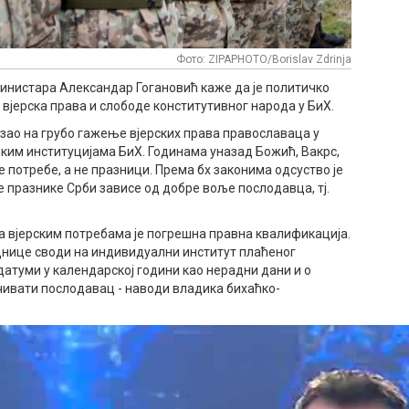
Фото: ZIPAPHOTO/Borislav Zdrinja
министара Александар Гогановић каже да је политичко
вјерска права и слободе конститутивног народа у БиХ.
азао на грубо гажење вјерских права православаца у
ким институцијама БиХ. Годинама уназад Божић, Вакрс,
е потребе, а не празници. Према бх законима одсуство је
е празнике Срби зависе од добре воље послодавца, тј.
са вјерским потребама је погрешна правна квалификација.
еднице своди на индивидуални институт плаћеног
датуми у календарској години као нерадни дани и о
вати послодавац - наводи владика бихаћко-