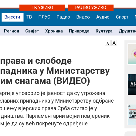
ТВ УЖИВО
РАДИО УЖИВО
Вијести
ТВ
ПЛУС
Радио
Видео
Аудио
Спорт
Регион
Свијет
Хроника
Привреда
Култура
Друштв
 права и слободе
падника у Министарству
ним снагама (ВИДЕО)
ргије упозорио је јавност да су угрожена
ославних припадника у Министарству одбране
ршењу вјерских права Срба стигао је у
едништва. Парламентарни војни повјереник
 је да су већ покренуте одређене