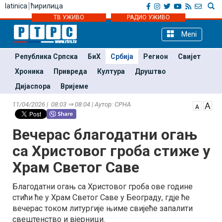
latinica
ћирилица
ТВ УЖИВО
РАДИО УЖИВО
Meni
Република Српска
БиХ
Србија
Регион
Свијет
Хроника
Привреда
Култура
Друштво
Дијаспора
Вријеме
11/04/2026 | 08:03 ⇒ 08:04 | Аутор: СРНА
Вечерас благодатни огањ
са Христовог гроба стиже у
Храм Светог Саве
Благодатни огањ са Христовог гроба ове године
стићи ће у Храм Светог Саве у Београду, гдје ће
вечерас током литургије њиме свијеће запалити
свештенство и вјерници.