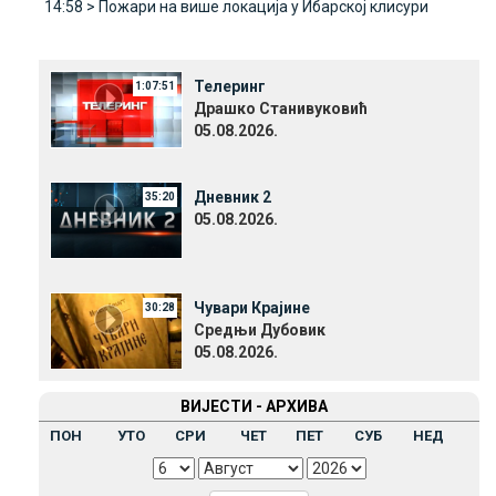
14:58 >
Пожари на више локација у Ибарској клисури
Телеринг
1:07:51
Драшко Станивуковић
05.08.2026.
Дневник 2
35:20
05.08.2026.
Чувари Крајине
30:28
Средњи Дубовик
05.08.2026.
ВИЈЕСТИ - АРХИВА
ПОН
УТО
СРИ
ЧЕТ
ПЕТ
СУБ
НЕД