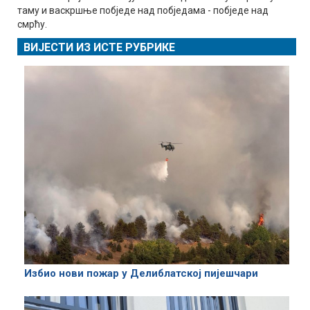
таму и васкршње побједе над побједама - побједе над
смрћу.
ВИЈЕСТИ ИЗ ИСТЕ РУБРИКЕ
Избио нови пожар у Делиблатској пијешчари