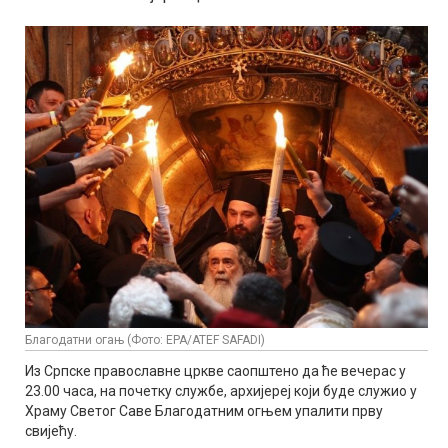
Благодатни огањ (Фото: EPA/ATEF SAFADI)
Из Српске православне цркве саопштено да ће вечерас у
23.00 часа, на почетку службе, архијереј који буде служио у
Храму Светог Саве Благодатним огњем упалити прву
свијећу.