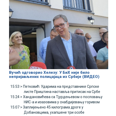
Вучић одговорио Хелезу: У БиХ није било
непријављених полицајаца из Србије (ВИДЕО)
15:53 >
Петковић: Ударима на представнике Српске
листе Приштина наставља притисак на Србе
15:24 >
Хандановићева са Тјурдењевом о пословању
НИС-а и изазовима у снабдијевању горивом
15:07 >
Заплијењено 45 килограма дроге у
Добановцима, ухапшене три особе