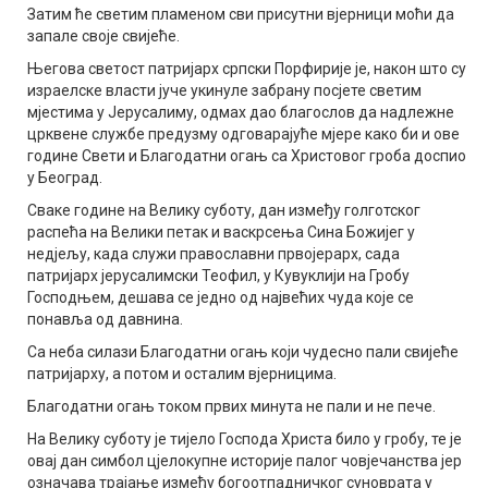
Затим ће светим пламеном сви присутни вјерници моћи да
запале своје свијеће.
Његова светост патријарх српски Порфирије је, након што су
израелске власти јуче укинуле забрану посјете светим
мјестима у Јерусалиму, одмах дао благослов да надлежне
црквене службе предузму одговарајуће мјере како би и ове
године Свети и Благодатни огањ са Христовог гроба доспио
у Београд.
Сваке године на Велику суботу, дан између голготског
распећа на Велики петак и васкрсења Сина Божијег у
недјељу, када служи православни првојерарх, сада
патријарх јерусалимски Теофил, у Кувуклији на Гробу
Господњем, дешава се једно од највећих чуда које се
понавља од давнина.
Са неба силази Благодатни огањ који чудесно пали свијеће
патријарху, а потом и осталим вјерницима.
Благодатни огањ током првих минута не пали и не пече.
На Велику суботу је тијело Господа Христа било у гробу, те је
овај дан симбол цјелокупне историје палог човјечанства јер
означава трајање између богоотпадничког суноврата у