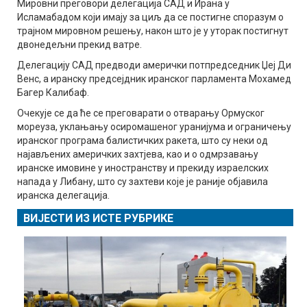
Мировни преговори делегација САД и Ирана у
Исламабадом који имају за циљ да се постигне споразум о
трајном мировном решењу, након што је у уторак постигнут
двонедељни прекид ватре.
Делегацију САД предводи амерички потпредседник Џеј Ди
Венс, а иранску предсејдник иранског парламента Мохамед
Багер Калибаф.
Очекује се да ће се преговарати о отварању Ормуског
мореуза, уклањању осиромашеног уранијума и ограничењу
иранског програма балистичких ракета, што су неки од
најављених америчких захтјева, као и о одмрзавању
иранске имовине у иностранству и прекиду израелских
напада у Либану, што су захтеви које је раније објавила
иранска делегација.
ВИЈЕСТИ ИЗ ИСТЕ РУБРИКЕ