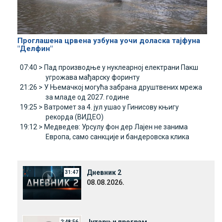
Проглашена црвена узбуна уочи доласка тајфуна
"Делфин"
07:40 >
Пад производње у нуклеарној електрани Пакш
угрожава мађарску форинту
21:26 >
У Њемачкој могућа забрана друштвених мрежа
за младе од 2027. године
19:25 >
Ватромет за 4. јул ушао у Гинисову књигу
рекорда (ВИДЕО)
19:12 >
Медведев: Урсулу фон дер Лајен не занима
Европа, само санкције и бандеровска клика
Дневник 2
31:47
08.08.2026.
Јутарњи програм
2:48:56