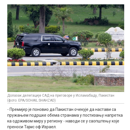
Долазак делегације САД на преговоре у Исламабаду, Пакистан
(фото: EPA/SOHAIL SHAHZAD)
- Премијер је поновио да Пакистан очекује да настави са
пружањем подршке обема странама у постизању напретка
ка одрживом миру у региону - наводи се у саопштењу које
преноси Тајмс оф Израел.