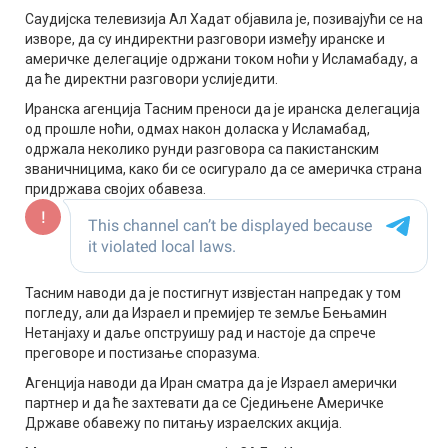
Саудијска телевизија Ал Хадат објавила је, позивајући се на
изворе, да су индиректни разговори између иранске и
америчке делегације одржани током ноћи у Исламабаду, а
да ће директни разговори услиједити.
Иранска агенција Тасним преноси да је иранска делегација
од прошле ноћи, одмах након доласка у Исламабад,
одржала неколико рунди разговора са пакистанским
званичницима, како би се осигурало да се америчка страна
придржава својих обавеза.
Тасним наводи да је постигнут извјестан напредак у том
погледу, али да Израел и премијер те земље Бењамин
Нетанјаху и даље опструишу рад и настоје да спрече
преговоре и постизање споразума.
Агенција наводи да Иран сматра да је Израел амерички
партнер и да ће захтевати да се Сједињене Америчке
Државе обавежу по питању израелских акција.