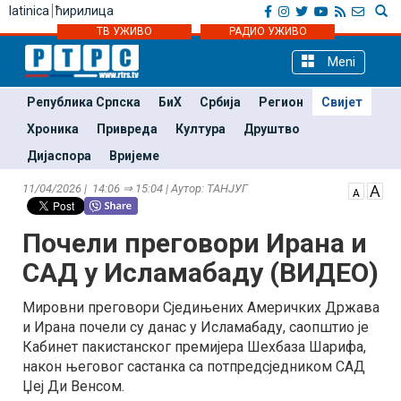
latinica
ћирилица
ТВ УЖИВО
РАДИО УЖИВО
Meni
Република Српска
БиХ
Србија
Регион
Свијет
Хроника
Привреда
Култура
Друштво
Дијаспора
Вријеме
11/04/2026 | 14:06 ⇒ 15:04 | Аутор: ТАНЈУГ
Почели преговори Ирана и
САД у Исламабаду (ВИДЕО)
Мировни преговори Сједињених Америчких Држава
и Ирана почели су данас у Исламабаду, саопштио је
Кабинет пакистанског премијера Шехбаза Шарифа,
након његовог састанка са потпредсједником САД
Џеј Ди Венсом.