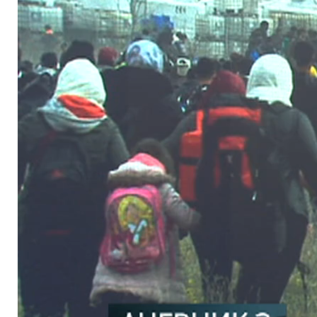
Не желимо имиграције, поновио је Орбан и током посјете