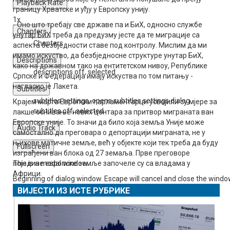
Playback Rate
границу Хрватске и уђу у Европску унију.
1x
- Оно што требају све државе па и БиХ, односно службе
Chapters
унутар БиХ треба да предузму јесте да те миграције са
Chapters
аспекта безбједности ставе под контролу. Мислим да ми
имамо искуство, да безбједносне структуре унутар БиХ,
Descriptions
како на државном тако на ентитетском нивоу, Републике
descriptions off
, selected
Српске и Федерација имају искуства по том питању -
нагласио је Лакета.
Subtitles
subtitles settings
, opens subtitles settings dialog
Крајем марта Европски парламентарци усвојили су мјере за
subtitles off
, selected
лакше оснивање нових центара за притвор миграната ван
Европске уније. То значи да било која земља Уније може
Audio Track
самостално да преговара о депортацији миграната, не у
њихове матичне земље, већ у објекте који тек треба да буду
Fullscreen
изграђени ван блока од 27 земаља. Прве преговоре
This is a modal window.
поједине европске земље започеле су са владама у
Африци.
Beginning of dialog window. Escape will cancel and close the windo
Text
ВИЈЕСТИ ИЗ ИСТЕ РУБРИКЕ
Color
Transparency