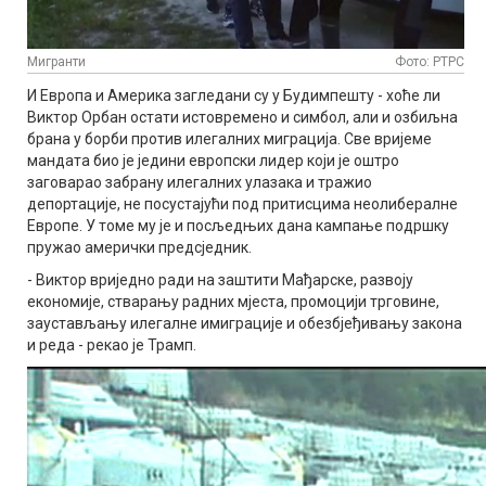
Мигранти
Фото: РТРС
И Европа и Америка загледани су у Будимпешту - хоће ли
Виктор Орбан остати истовремено и симбол, али и озбиљна
брана у борби против илегалних миграција. Све вријеме
мандата био је једини европски лидер који је оштро
заговарао забрану илегалних улазака и тражио
депортације, не посустајући под притисцима неолибералне
Европе. У томе му је и посљедњих дана кампање подршку
пружао амерички предсједник.
- Виктор вриједно ради на заштити Мађарске, развоју
економије, стварању радних мјеста, промоцији трговине,
заустављању илегалне имиграције и обезбјеђивању закона
и реда - рекао је Трамп.