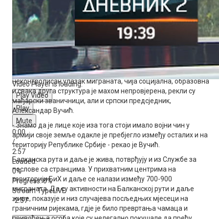
америчког потпредсједника Џеј Ди Венса Будимпшети.
- Прогресивне идеологије држе Европску унију, првобитно
организовану на хришћанским темељима, у ропству. Брисел
жели да од родне идеологије, "вок" лудила и миграција
направи организациону снагу Европе - нагласио је Орбан.
Спријечено уништавање гасовода на граници Србије и
Мађарске, само је један од показатеља колико је опасан
неконтролисан улазак миграната, чија социјална, образовна
Video Player is loading.
и свака друга структура је махом непровјерена, рекли су
Play Video
мађарски званичници, али и српски предсједник,
Play
Александар Вучић.
Mute
- Знамо да је лице које иза тога стоји имало војни чин у
0:00
армији своје земље одакле је пребјегло између осталих и на
/
територију Републике Србије - рекао је Вучић.
2:57
Балканска рута и даље је жива, потврђују и из Службе за
Loaded
:
послове са странцима. У прихватним центрима на
0%
територији БиХ и даље се налази између 700-900
Progress
: 0%
миграната. Да су активности на Балканској рути и даље
Stream Type
LIVE
живе, показује и низ случајева посљедњих мјесеци на
-2:57
граничним ријекама, гдје је било превртања чамаца и
привођења особа које су нелегално покушале да пређу