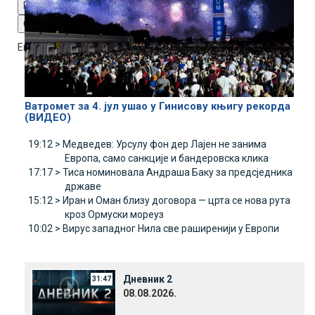
Reset
restore all settings to the default values
Done
Close Modal Dialog
End of dialog window.
Ватромет за 4. јул ушао у Гинисову књигу рекорда
(ВИДЕО)
19:12 >
Медведев: Урсулу фон дер Лајен не занима
Европа, само санкције и бандеровска клика
17:17 >
Тиса номиновала Андраша Баку за предсједника
државе
15:12 >
Иран и Оман близу договора — црта се нова рута
кроз Ормуски мореуз
10:02 >
Вирус западног Нила све раширенији у Европи
Дневник 2
31:47
08.08.2026.