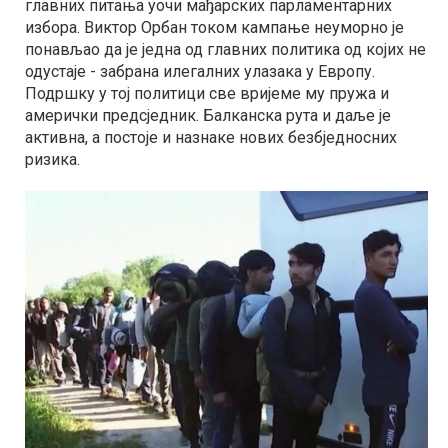
главних питања уочи мађарских парламентарних
избора. Виктор Орбан током кампање неуморно је
понављао да је једна од главних политика од којих не
одустаје - забрана илегалних улазака у Европу.
Подршку у тој политици све вријеме му пружа и
амерички предсједник. Балканска рута и даље је
активна, а постоје и назнаке нових безбједносних
ризика.