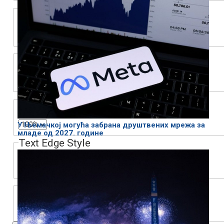
Background
Color
Transparency
Window
Color
Transparency
Font Size
У Њемачкој могућа забрана друштвених мрежа за
младе од 2027. године
Text Edge Style
Font Family