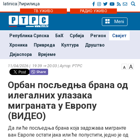
latinica
ћирилица
ТВ УЖИВО
РАДИО УЖИВО
Meni
Република Српска
БиХ
Србија
Регион
Свијет
Хроника
Привреда
Култура
Друштво
Дијаспора
Вријеме
11/04/2026 | 19:39 ⇒ 20:03 | Аутор: РТРС
Орбан посљедња брана од
илегалних улазака
миграната у Европу
(ВИДЕО)
Да ли ће посљедња брана која задржава мигранте
ван Европе остати јака или ће попустити, једно је од