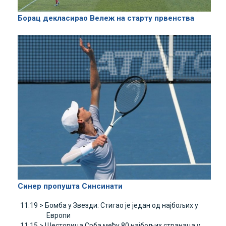
Борац декласирао Вележ на старту првенства
Синер пропушта Синсинати
11:19 >
Бомба у Звезди: Стигао је један од најбољих у
Европи
11:15 >
Шесторица Срба међу 80 најбољих странаца у