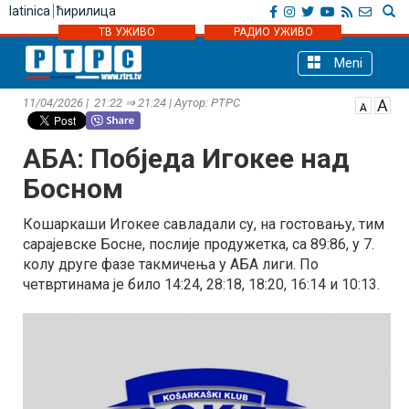
latinica
ћирилица
ТВ УЖИВО
РАДИО УЖИВО
Meni
11/04/2026 | 21:22 ⇒ 21:24 | Аутор: РТРС
АБА: Побједа Игокее над
Босном
Кошаркаши Игокее савладали су, на гостовању, тим
сарајевске Босне, послије продужетка, са 89:86, у 7.
колу друге фазе такмичења у АБА лиги. По
четвртинама је било 14:24, 28:18, 18:20, 16:14 и 10:13.