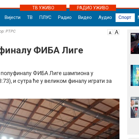
ТВ УЖИВО
РАДИО УЖИВО
Вијести
ТВ
ПЛУС
Радио
Видео
Аудио
Спорт
тор: РТРС
 финалу ФИБА Лиге
у полуфиналу ФИБА Лиге шампиона у
73), и сутра ће у великом финалу играти за