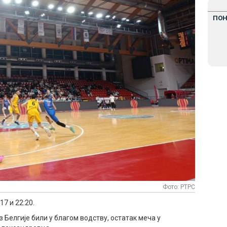
ПО
Фото: РТРС
:17 и 22:20.
из Белгије били у благом водству, остатак меча у