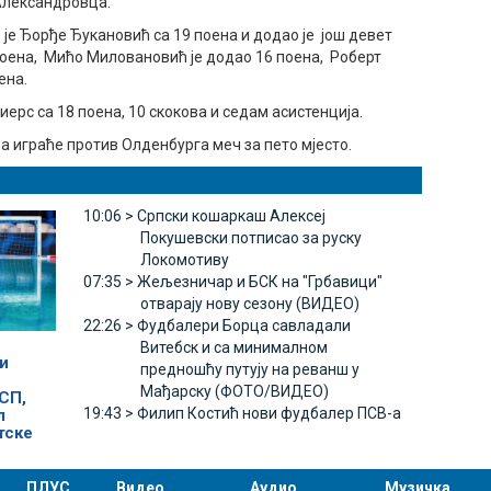
 Александровца.
 је Ђорђе Ђукановић са 19 поена и додао је још девет
поена, Мићо Миловановић је додао 16 поена, Роберт
ена.
иерс са 18 поена, 10 скокова и седам асистенција.
а играће против Олденбурга меч за пето мјесто.
10:06 >
Српски кошаркаш Алексеј
Покушевски потписао за руску
Локомотиву
07:35 >
Жељезничар и БСК на "Грбавици"
отварају нову сезону (ВИДЕО)
22:26 >
Фудбалери Борца савладали
Витебск и са минималном
и
предношћу путују на реванш у
Мађарску (ФОТО/ВИДЕО)
СП,
19:43 >
Филип Костић нови фудбалер ПСВ-а
л
тске
ПЛУС
Видео
Аудио
Музичка