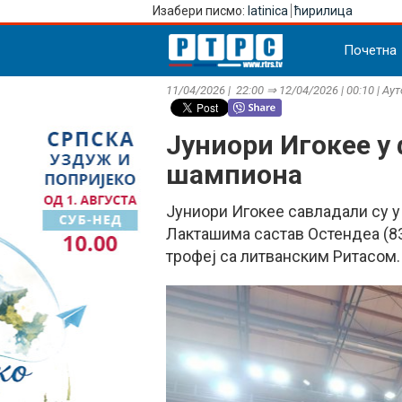
Изабери писмо:
latinica
ћирилица
Почетна
11/04/2026 | 22:00 ⇒ 12/04/2026 | 00:10 | Ау
Јуниори Игокее у
шампиона
Јуниори Игокее савладали су 
Лакташима састав Остендеа (83:
трофеј са литванским Ритасом.