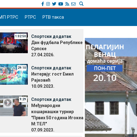
МП РТРС
РТРС
РТВ такса
Спортски додатак
1:02:50
Дан фудбала Републике
Српске
27.04.2026.
Спортски додатак
29:10
Интервју: гост Емил
Рајковић
10.09.2023.
Спортски додатак
9:29
Међународни
кошаркашки турнир
"Првих 50 година Игокеа
М:ТЕЛ"
07.09.2023.