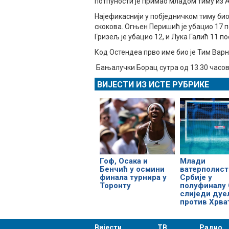
потпуности је примао младом тиму из
Најефикаснији у побједничком тиму био
скокова. Огњен Перишић је убацио 17 
Гризељ је убацио 12, и Лука Галић 11 по
Код Остендеа прво име био је Тим Варн
Бањалучки Борац сутра од 13.30 часов
ВИЈЕСТИ ИЗ ИСТЕ РУБРИКЕ
Гоф, Осака и
Млади
Бенчић у осмини
ватерполист
финала турнира у
Србије у
Торонту
полуфиналу 
слиједи дуе
против Хрва
Вијести
ТВ
Радио