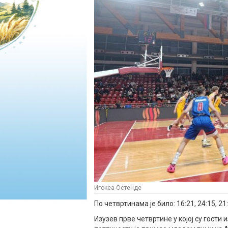
Игокеа-Остенде
По четвртинама је било: 16:21, 24:15, 21
Изузев прве четвртине у којој су гости 