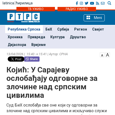
latinica
ћирилица
ТВ УЖИВО
РАДИО УЖИВО
Meni
Република Српска
БиХ
Србија
Регион
Свијет
Хроника
Привреда
Култура
Друштво
Дијаспора
Вријеме
13/04/2026 | 15:40 ⇒ 15:41 | Аутор: СРНА
Којић: У Сарајеву
ослобађају одговорне за
злочине над српским
цивилима
Суд БиХ ослобађа све оне који су одговорни за
злочине над српским цивилима и искључиво служи