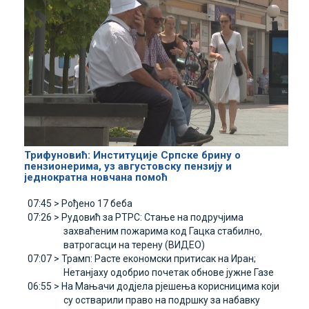
Трифуновић: Институције Српске брину о
пензионерима, уз августовску пензију и
једнократна новчана помоћ
07:45 >
Рођено 17 беба
07:26 >
Рудовић за РТРС: Стање на подручјима
захваћеним пожарима код Гацка стабилно,
ватрогасци на терену (ВИДЕО)
07:07 >
Трамп: Расте економски притисак на Иран;
Нетанјаху одобрио почетак обнове јужне Газе
06:55 >
На Мањачи додјела рјешења корисницима који
су остварили право на подршку за набавку