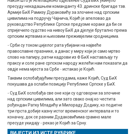
Након што је Апелационо одјељење Суда БиХ укинуло
пресуду некадашњем команданту 43. дринске бригаде тзв.
Армије БиХ Рамизу Дураковићу за злочине над српским
цивилима на подручју Чајнича, Којић је апеловао да
руководство Републике Српске предузме кораке да би се
спријечило судство на нивоу БиХ да дјелује брутално према
српским жртвама и њиховим преживјелим сродницима.
- Срби су током цијелог рата убијани на највеће
православне празнике, а данас у миру који је само мртво
слово на папиру, ратни кадрови из Ф БиХ настављају ту
праксу и соле ране српском народу желећи нам показати да
овдје нема мјеста за Србе - истакао је Којић.
Таквим ослобађајућим пресудама, каже Којић, Суд БиХ
покушава да ослаби позицију Републике Српске у БиХ.
- Суд БиХ ослобађа све оне који су одговорни за злочине
над српским цивилима, али зато свако онај ко честита
рођендан Ратку Младићу и Милораду Додику, ко подигне
три прста добије казну истог временског интервала и то
коначну, док се разним Дудаковићима срамно мале
пресуде укидају - рекао је Којић за Срну.
ВИЈЕСТИ ИЗ ИСТЕ РУБРИКЕ