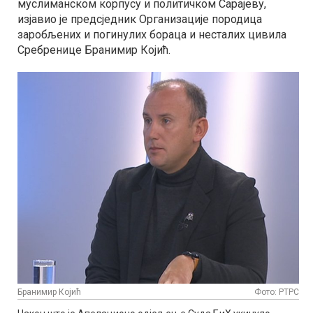
муслиманском корпусу и политичком Сарајеву,
изјавио је предсједник Организације породица
заробљених и погинулих бораца и несталих цивила
Сребренице Бранимир Којић.
Бранимир Којић
Фото: РТРС