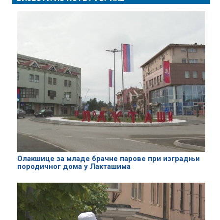
Олакшице за младе брачне парове при изградњи
породичног дома у Лакташима