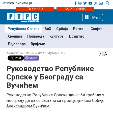
latinica
ћирилица
ТВ УЖИВО
РАДИО УЖИВО
Meni
Република Српска
БиХ
Србија
Регион
Свијет
Хроника
Привреда
Култура
Друштво
Дијаспора
Вријеме
15/04/2026 | 06:55 ⇒ 08:11 | Аутор: РТРС
Руководство Републике
Српске у Београду са
Вучићем
Руководство Републике Српске данас би требало у
Београду да да се састане са предсједником Србије
Александром Вучићем.