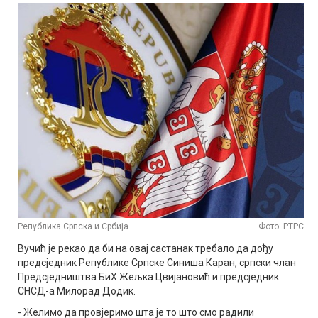
Република Српска и Србија
Фото: РТРС
Вучић је рекао да би на овај састанак требало да дођу
предсједник Републике Српске Синиша Каран, српски члан
Предсједништва БиХ Жељка Цвијановић и предсједник
СНСД-а Милорад Додик.
- Желимо да провјеримо шта је то што смо радили