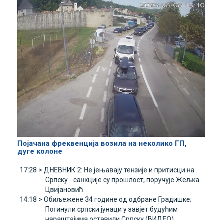
Појачана фреквенција возила на неколико ГП,
дуге колоне
17:28 >
ДНЕВНИК 2: Не јењавају тензије и притисци на
Српску - санкције су прошлост, поручује Жељка
Цвијановић
14:18 >
Обиљежене 34 године од одбране Градишке;
Погинули српски јунаци у завјет будућим
нараштајима оставили Српску (ВИДЕО)