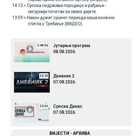
14:12 >
Српска подржава породице и рађање -
сигурнији почетак за свако дијете
13:59 >
Након дужег сушног периода киша коначно
стигла у Требиње (ВИДЕО)
Јутарњи програм
2:48:56
08.08.2026.
Дневник 2
34:26
07.08.2026.
Српска Данас
32:00
07.08.2026.
ВИЈЕСТИ - АРХИВА