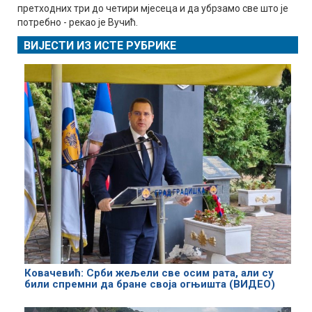
претходних три до четири мјесеца и да убрзамо све што је
потребно - рекао је Вучић.
ВИЈЕСТИ ИЗ ИСТЕ РУБРИКЕ
Ковачевић: Срби жељели све осим рата, али су
били спремни да бране своја огњишта (ВИДЕО)