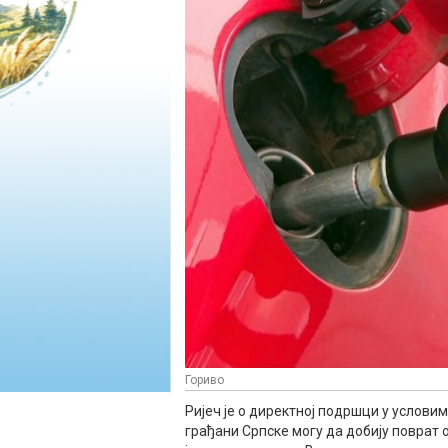
Гориво
Ријеч је о директној подршци у услови
грађани Српске могу да добију поврат о