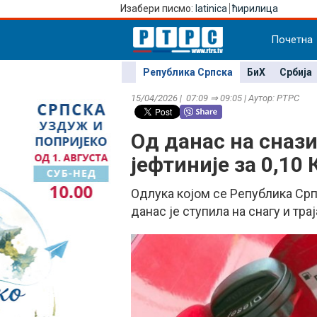
Изабери писмо:
latinica
ћирилица
Почетна
Република Српска
БиХ
Србија
15/04/2026 | 07:09 ⇒ 09:05 | Аутор: РТРС
Од данас на снази
јефтиније за 0,10
Одлука којом се Република Срп
данас је ступила на снагу и трај