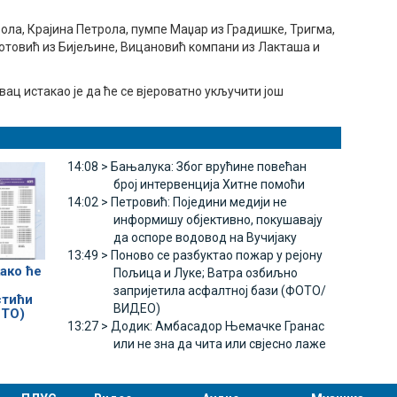
ола, Крајина Петрола, пумпе Маџар из Градишке, Тригма,
отовић из Бијељине, Вицановић компани из Лакташа и
ац истакао је да ће се вјероватно укључити још
14:08 >
Бањалука: Због врућине повећан
број интервенција Хитне помоћи
14:02 >
Петровић: Поједини медији не
информишу објективно, покушавају
да оспоре водовод на Вучијаку
13:49 >
Поново се разбуктао пожар у рејону
ако ће
Пољица и Луке; Ватра озбиљно
запријетила асфалтној бази (ФОТО/
стићи
ВИДЕО)
ОТО)
13:27 >
Додик: Амбасадор Њемачке Гранас
или не зна да чита или свјесно лаже