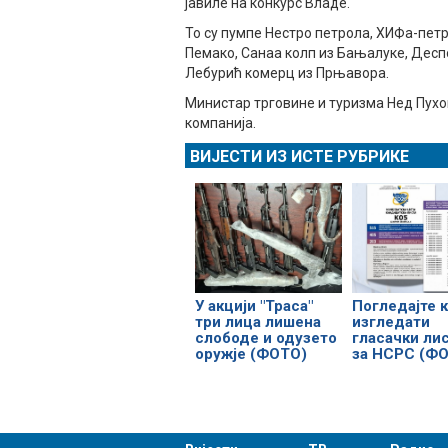
јавиле на конкурс Владе.
То су пумпе Нестро петрола, ХИФа-петр
Пемако, Санаа колп из Бањалуке, Десп
Лебурић комерц из Прњавора.
Министар трговине и туризма Нед Пухов
компанија.
ВИЈЕСТИ ИЗ ИСТЕ РУБРИКЕ
У акцији "Траса"
Погледајте к
три лица лишена
изгледати
слободе и одузето
гласачки ли
оружје (ФОТО)
за НСРС (Ф