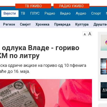
ТВ УЖИВО
РАДИО УЖИВО
Вијести
ТВ
ПЛУС
Радио
Видео
Аудио
Спорт
Регион
Свијет
Хроника
Привреда
Култура
Друштв
 одлука Владе - гориво
 КМ по литру
ска одриче акцизе на гориво од 10 пфенига
аће до 16. маја.