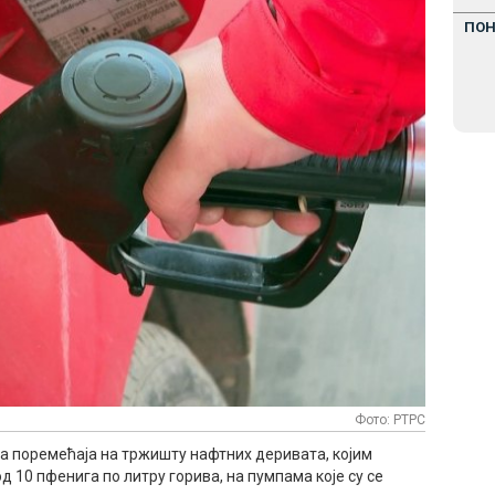
ПО
Фото: РТРС
ма поремећаја на тржишту нафтних деривата, којим
д 10 пфенига по литру горива, на пумпама које су се