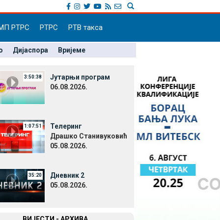
МП РТРС
РТРС
РТВ такса
о
Дијаспора
Вријеме
Јутарњи програм
3:50:38
06.08.2026.
Телеринг
1:07:51
Драшко Станивуковић
05.08.2026.
Дневник 2
35:20
05.08.2026.
ВИЈЕСТИ - АРХИВА