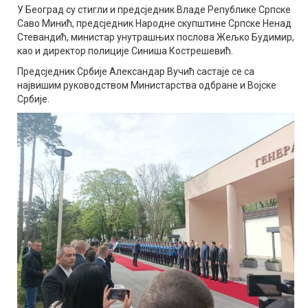
У Београд су стигли и предсједник Владе Републике Српске
Саво Минић, предсједник Народне скупштине Српске Ненад
Стевандић, министар унутрашњих послова Жељко Будимир,
као и директор полиције Синиша Кострешевић.
Предсjедник Србије Александар Вучић састаje се са
највишим руководством Министарства одбране и Војске
Србије.