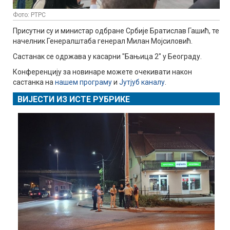
Фото: РТРС
Присутни су и министар одбране Србије Братислав Гашић, те
начелник Генералштаба генерал Милан Мојсиловић.
Састанак се одржава у касарни "Бањица 2" у Београду.
Конференцију за новинаре можете очекивати након
састанка на
нашем програму
и
Јутјуб каналу
.
ВИЈЕСТИ ИЗ ИСТЕ РУБРИКЕ