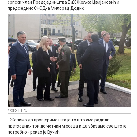
српски члан Предсједништва БиХ Жељка Цвијановић и
предсједник СНСД-а Милорад Додик.
Фото: РТРС
- Желимо да провјеримо шта је то што смо радили
претходних три до четири мјесеца и да убрзамо све што је
потребно - рекао је Вучић.