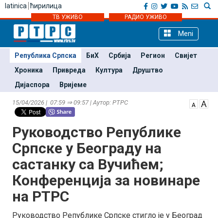
latinica
ћирилица
ТВ УЖИВО
РАДИО УЖИВО
Meni
Република Српска
БиХ
Србија
Регион
Свијет
Хроника
Привреда
Култура
Друштво
Дијаспора
Вријеме
15/04/2026 | 07:59 ⇒ 09:57 | Аутор: РТРС
Руководство Републике
Српске у Београду на
састанку са Вучићем;
Конференција за новинаре
на РТРС
Руководство Републике Српске стигло је у Београд