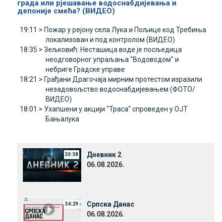
града или рјешавање водоснабдијевања и
депоније смећа? (ВИДЕО)
19:11 >
Пожар у рејону села Лука и Пољице код Требиња
локализован и под контролом (ВИДЕО)
18:35 >
Зељковић: Несташица воде је посљедица
неодговорног упраљања "Водоводом" и
небриге Градске управе
18:21 >
Грађани Драгочаја мирним протестом изразили
незадовољство водоснабдијевањем (ФОТО/
ВИДЕО)
18:01 >
Ухапшени у акцији "Траса" спроведен у ОЈТ
Бањалука
Дневник 2
30:38
06.08.2026.
Српска Данас
34:29
06.08.2026.