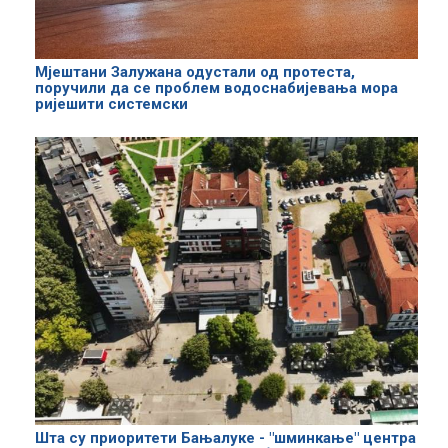
Мјештани Залужана одустали од протеста,
поручили да се проблем водоснабијевања мора
ријешити системски
Шта су приоритети Бањалуке - "шминкање" центра