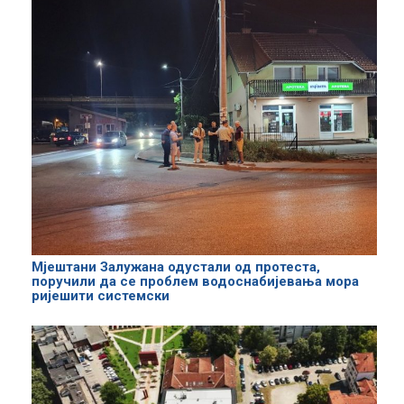
Мјештани Залужана одустали од протеста,
поручили да се проблем водоснабијевања мора
ријешити системски