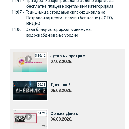
11:44 >
Приједор: Усвојен ребаланс, зелено свјетло за
бесплатне плацеве осјетљивим категоријама
11:07 >
Годишњица страдања српских цивила на
Петровачкој цести - злочин без казне (ФОТО/
ВИДЕО)
11:06 >
Сава близу историјског минимума,
водоснабдијевање уредно
Јутарњи програм
3:50:12
07.08.2026.
Дневник 2
30:38
06.08.2026.
Српска Данас
34:29
06.08.2026.