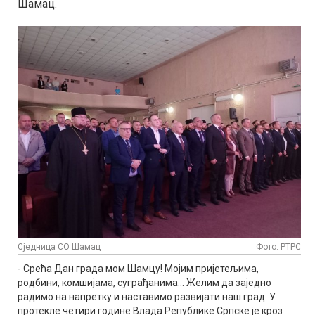
Шамац.
Сједница СО Шамац
Фото: РТРС
- Срећа Дан града мом Шамцу! Мојим пријетељима,
родбини, комшијама, суграђанима... Желим да заједно
радимо на напретку и наставимо развијати наш град. У
протекле четири године Влада Републике Српске је кроз