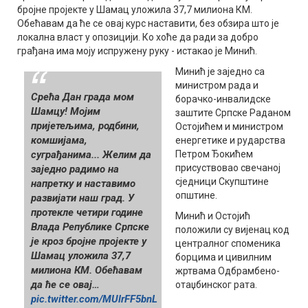
бројне пројекте у Шамац уложила 37,7 милиона КМ.
Обећавам да ће се овај курс наставити, без обзира што је
локална власт у опозицији. Ко хоће да ради за добро
грађана има моју испружену руку - истакао је Минић.
Минић је заједно са
министром рада и
Срећа Дан града мом
борачко-инвалидске
Шамцу! Мојим
заштите Српске Раданом
пријетељима, родбини,
Остојићем и министром
комшијама,
енергетике и рударства
суграђанима... Желим да
Петром Ђокићем
присуствовао свечаној
заједно радимо на
сједници Скупштине
напретку и наставимо
општине.
развијати наш град. У
протекле четири године
Минић и Остојић
Влада Републике Српске
положили су вијенац код
је кроз бројне пројекте у
централног споменика
Шамац уложила 37,7
борцима и цивилним
милиона КМ. Обећавам
жртвама Одбрамбено-
да ће се овај…
отаџбинског рата.
pic.twitter.com/MUlrFF5bnL