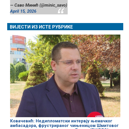
— Саво Минић (@minic_savo)
April 15, 2026
ВИЈЕСТИ ИЗ ИСТЕ РУБРИКЕ
Ковачевић: Недипломатски интервју њемачког
амбасадора, фрустрираног чињеницом Шмитовог