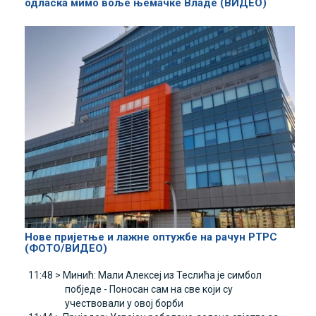
одласка мимо воље њемачке Владе (ВИДЕО)
Нове пријетње и лажне оптужбе на рачун РТРС
(ФОТО/ВИДЕО)
11:48 >
Минић: Мали Алексеј из Теслића је симбол
побједе - Поносан сам на све који су
учествовали у овој борби