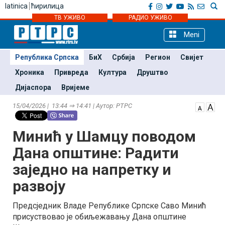
latinica
ћирилица
ТВ УЖИВО
РАДИО УЖИВО
Meni
Република Српска
БиХ
Србија
Регион
Свијет
Хроника
Привреда
Култура
Друштво
Дијаспора
Вријеме
15/04/2026 | 13:44 ⇒ 14:41 | Аутор: РТРС
Минић у Шамцу поводом
Дана општине: Радити
заједно на напретку и
развоју
Предсједник Владе Републике Српске Саво Минић
присуствовао је обиљежавању Дана општине