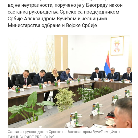
војне неутралности, поручено је у Београду након
састанка руководства Српске са предсједником
Србије Александром Вучићем и челницима
Министарства одбране и Војске Србије.
Састанак руководства Српске са Александром Вучићем (Фото:
TANJUG/ RADE PRELIĆ/ bg)