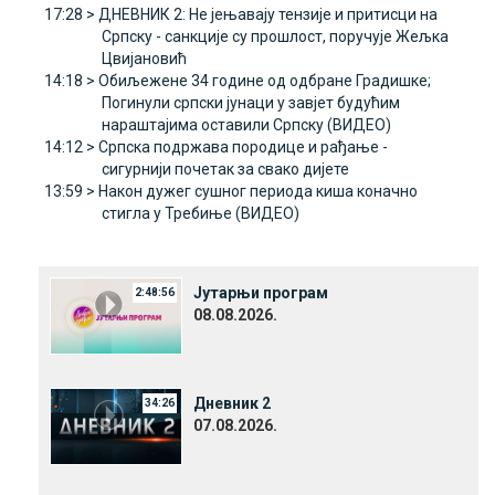
17:28 >
ДНЕВНИК 2: Не јењавају тензије и притисци на
Српску - санкције су прошлост, поручује Жељка
Цвијановић
14:18 >
Обиљежене 34 године од одбране Градишке;
Погинули српски јунаци у завјет будућим
нараштајима оставили Српску (ВИДЕО)
14:12 >
Српска подржава породице и рађање -
сигурнији почетак за свако дијете
13:59 >
Након дужег сушног периода киша коначно
стигла у Требиње (ВИДЕО)
Јутарњи програм
2:48:56
08.08.2026.
Дневник 2
34:26
07.08.2026.