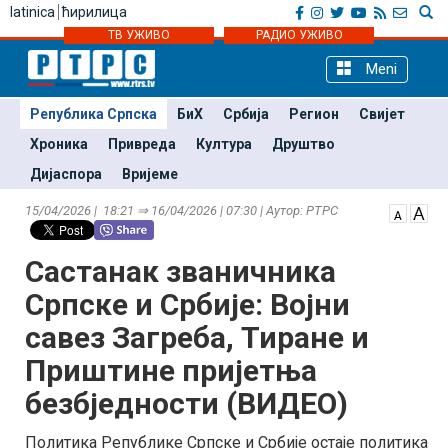
latinica
ћирилица
ТВ УЖИВО
РАДИО УЖИВО
Meni
Република Српска
БиХ
Србија
Регион
Свијет
Хроника
Привреда
Култура
Друштво
Дијаспора
Вријеме
15/04/2026 | 18:21 ⇒ 16/04/2026 | 07:30 | Аутор: РТРС
Састанак званичника
Српске и Србије: Војни
савез Загреба, Тиране и
Приштине пријетња
безбједности (ВИДЕО)
Политика Републике Српске и Србије остаје политика