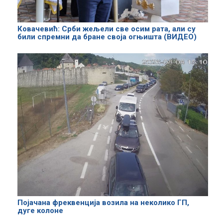
Ковачевић: Срби жељели све осим рата, али су
били спремни да бране своја огњишта (ВИДЕО)
Појачана фреквенција возила на неколико ГП,
дуге колоне