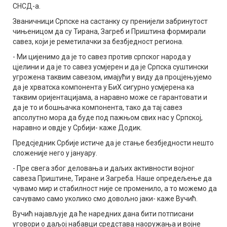
СНСД-а.
Званичници Српске на састанку су пренијели забринутост
чињеницом да су Тирана, Загреб и Приштина формирали
савез, који је реметилачки за безбједност региона.
- Ми цијенимо да је то савез против српског народа у
цјелини и да је то савез усмјерен и да је Српска суштински
угрожена таквим савезом, имајући у виду да процјењујемо
да је хрватска компонента у БиХ сигурно усмјерена ка
таквим оријентацијама, а наравно може се гарантовати и
да је то и бошњачка компонента, тако да тај савез
апсолутно мора да буде под пажњом свих нас у Српској,
наравно и овдје у Србији- каже Додик.
Предсједник Србије истиче да је стање безбједности нешто
сложеније него у јануару.
- Пре свега због деловања и даљих активности војног
савеза Приштине, Тиране и Загреба. Наше опредељење да
чувамо мир и стабилност није се променило, а то можемо да
сачувамо само уколико смо довољно јаки- каже Вучић.
Вучић најављује да ће наредних дана бити потписани
уговори о даљој набавци средстава наоружања и војне