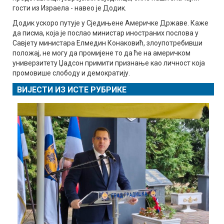
гости из Израела - навео је Додик.
Додик ускоро путује у Сједињене Америчке Државе. Каже
да писма, која је послао министар иностраних послова у
Савјету министара Елмедин Конаковић, злоупотребивши
положај, не могу да промијене то да ће на америчком
универзитету Џадсон примити признање као личност која
промовише слободу и демократију.
ВИЈЕСТИ ИЗ ИСТЕ РУБРИКЕ