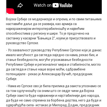
Војска Србије се модернизује и опрема, и по свим питањима
наставиће даље да се развија, као армија са
најизраженијом интероперабилношћу и највећим
способностима у региону и шире. То је предочено на
састанку у касарни “Бањица 2“, којем је присуствовало и
руководство Српске.
- Уз захвалност руководству Републике Српске које је данас
имало могућност да сагледа заједно са нама, рекао бих, и
стање безбедности, могуће угрожавање безбедности
Републике Србије и регионалног мира и стабилности, могло
да сагледа и стање наше војне моћи, одбрамбене
потенцијале - рекао је Александар Вучић, предсједник
Србије.
- Нама из Српске ово је била прилика да заиста упознамо се
са том одлучношћу са оним што се овдје чини да Војска
Србије заиста буде најважнији и најстабилнији дио народа,
да буде не само спремна за борбена дејства, него да буде и
одвраћујућа сила- истакао је Милорад Додик, предсједник