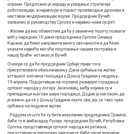
опреме. Предложио је израду и усвајање стратегије
роботизације, а најављује и пораст производње дронова и
наставак модернизације војске. Предсједник Вучић
захвалио је руководству Српске и најавио нови сусрет.
- Желим да вас обавестим да ћу у званичну посету позвати
већ у наредних 10 дана председника Српске Синишу
Карана, да ћемо направити много свечаности и да ћемо
указати највеће могуће поштовање нашим сестрама и
нашој браћи- истакао је Вучић.
Очекује се да ће предсједник Србије прије тога
присуствовати обиљежавању Дана сјећања на жртве
усташког злочина геноцида у Доњој Градини у недјељу,
19.априла. Подсјетивши на огромне размјере страдања
српског народа у логору Јасеновац, међу којима су и
припадници његове шире породице, Додик је нагласио да
је важно да се у Доњој Градини окупе сви, јер се тако чува
сјећање на недужне жртве.
- Радујем се што ће ту бити изасланик председника Трампа,
биће ту и амбасадор Русије, предсједник Вучић, Република
Српска, представници српског народа из региона,
представници јеврејских заједница, биће наши значајни