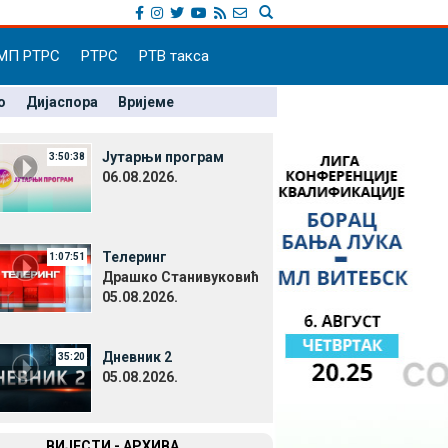
МП РТРС
РТРС
РТВ такса
о
Дијаспора
Вријеме
Јутарњи програм
3:50:38
06.08.2026.
Телеринг
1:07:51
Драшко Станивуковић
05.08.2026.
Дневник 2
35:20
05.08.2026.
ВИЈЕСТИ - АРХИВА