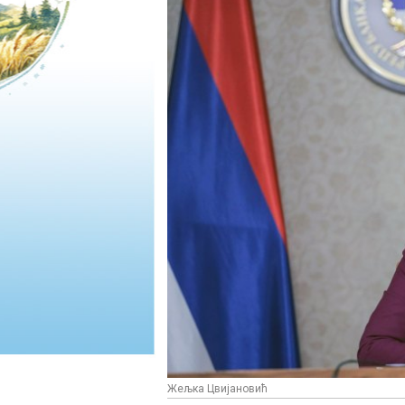
Жељка Цвијановић