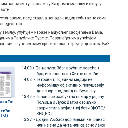
ичним нападима у школама у Кахраманмарашу и округу
ивоти.
установама, представља ненадокнадив губитак не само
ело друштво.
у земљу, упућујем изразе најдубљег саосјећања Вама,
ђанима Републике Турске. Повријеђенима упућујем
наводи се у телеграму српског члана Предсједништва БиХ
14:08 >
Бањалука: Због врућине повећан
број интервенција Хитне помоћи
14:02 >
Петровић: Поједини медији не
информишу објективно, покушавају
да оспоре водовод на Вучијаку
13:49 >
Поново се разбуктао пожар у рејону
ако ће
Пољица и Луке; Ватра озбиљно
запријетила асфалтној бази (ФОТО/
стићи
ВИДЕО)
ОТО)
13:27 >
Додик: Амбасадор Њемачке Гранас
или не зна да чита или свјесно лаже