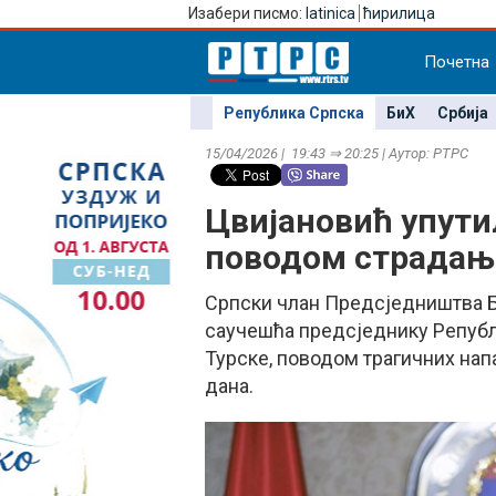
Изабери писмо:
latinica
ћирилица
Почетна
Република Српска
БиХ
Србија
15/04/2026 | 19:43 ⇒ 20:25 | Аутор: РТРС
Цвијановић упути
поводом страдања
Српски члан Предсједништва Б
саучешћа предсједнику Републ
Турске, поводом трагичних нап
дана.