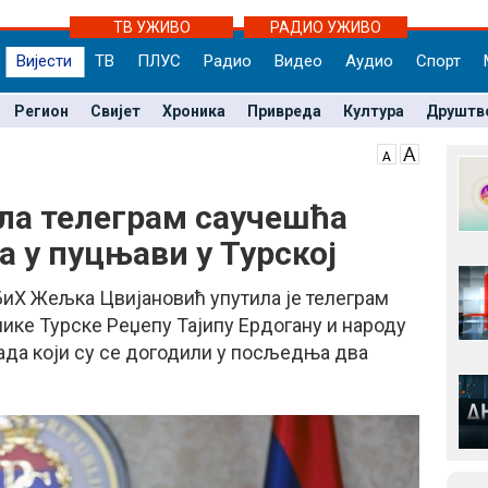
ТВ УЖИВО
РАДИО УЖИВО
Вијести
ТВ
ПЛУС
Радио
Видео
Аудио
Спорт
Регион
Свијет
Хроника
Привреда
Култура
Друштв
ла телеграм саучешћа
 у пуцњави у Турској
иХ Жељка Цвијановић упутила је телеграм
ике Турске Реџепу Тајипу Ердогану и народу
ада који су се догодили у посљедња два