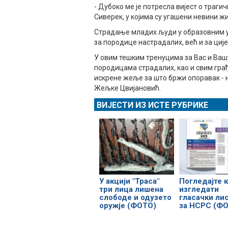
- Дубоко ме је потресла вијест о траг
Сиверек, у којима су угашени невини ж
​Страдање младих људи у образовним 
за породице настрадалих, већ и за циј
​У овим тешким тренуцима за Вас и Ваш
породицама страдалих, као и свим гра
искрене жеље за што бржи опоравак - 
Жељке Цвијановић.
ВИЈЕСТИ ИЗ ИСТЕ РУБРИКЕ
У акцији "Траса"
Погледајте к
три лица лишена
изгледати
слободе и одузето
гласачки ли
оружје (ФОТО)
за НСРС (Ф