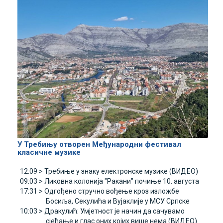
У Требињу отворен Међународни фестивал
класичне музике
12:09 >
Требиње у знаку електронске музике (ВИДЕО)
09:03 >
Ликовна колонија "Ракани" почиње 10. августа
17:31 >
Одгођено стручно вођење кроз изложбе
Босиља, Секулића и Вујаклије у МСУ Српске
10:03 >
Дракулић: Умјетност је начин да сачувамо
сјећање и глас оних којих више нема (ВИДЕО)