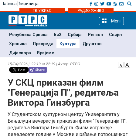
latinica
ћирилица
ТВ УЖИВО
РАДИО УЖИВО
Meni
Република Српска
БиХ
Србија
Регион
Свијет
Хроника
Привреда
Култура
Друштво
Дијаспора
Вријеме
15/04/2026 | 22:19 ⇒ 22:19 | Аутор: РТРС
У СКЦ приказан филм
"Генерација П", редитеља
Виктора Гинзбурга
У Студентском културном центру Универзитета у
Бањалуци вечерас је приказан филм "Генерација П",
редитеља Виктора Гинзбурга. Филм истражује
деведесете године у Москви и рађање потрошачког