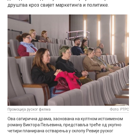
друштва кроз свијет маркетинга и политике.
Промоција руског филма
Фото: РТРС
Ова сатирична драма, заснована на култном истоименом
роману Виктора Пељевина, представља треће од укупно
четири планирана остварења у склопу Ревије руског