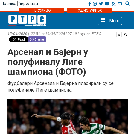
latinica
ћирилица
ТВ УЖИВО
РАДИО УЖИВО
Meni
15/04/2026 | 22:51 ⇒ 16/04/2026 | 07:19 | Аутор: РТРС
Арсенал и Бајерн у
полуфиналу Лиге
шампиона (ФОТО)
Фудбалери Арсенала и Бајерна пласирали су се
полуфинале Лиге шампиона.