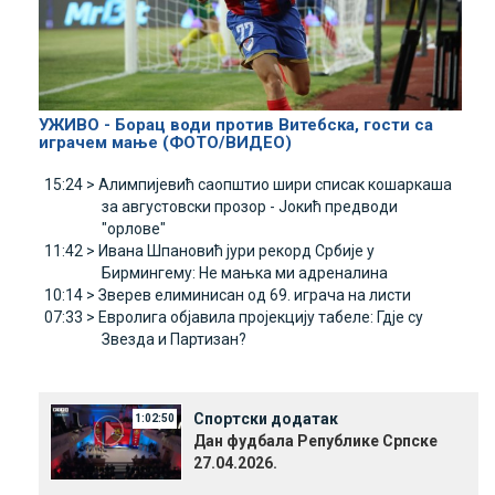
УЖИВО - Борац води против Витебска, гости са
играчем мање (ФОТО/ВИДЕО)
15:24 >
Алимпијевић саопштио шири списак кошаркаша
за августовски прозор - Јокић предводи
"орлове"
11:42 >
Ивана Шпановић јури рекорд Србије у
Бирмингему: Не мањка ми адреналина
10:14 >
Зверев елиминисан од 69. играча на листи
07:33 >
Евролига објавила пројекцију табеле: Гдје су
Звезда и Партизан?
Спортски додатак
1:02:50
Дан фудбала Републике Српске
27.04.2026.