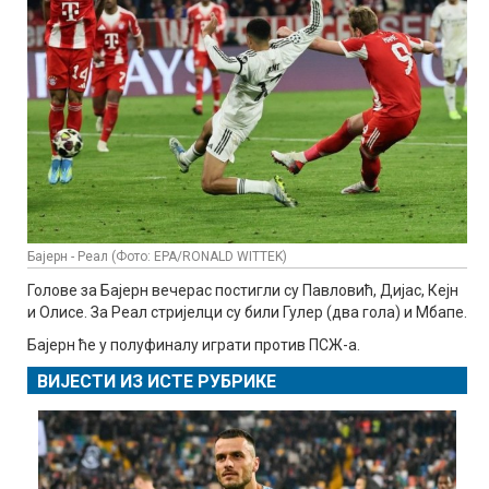
Бајерн - Реал (Фото: EPA/RONALD WITTEK)
Голове за Бајерн вечерас постигли су Павловић, Дијас, Кејн
и Олисе. За Реал стријелци су били Гулер (два гола) и Мбапе.
Бајерн ће у полуфиналу играти против ПСЖ-а.
ВИЈЕСТИ ИЗ ИСТЕ РУБРИКЕ