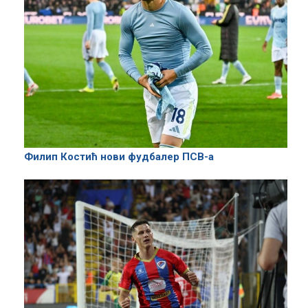
Филип Костић нови фудбалер ПСВ-а