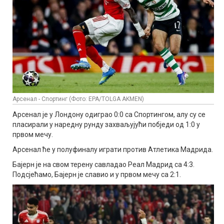
Арсенал - Спортинг (Фото: EPA/TOLGA AKMEN)
Арсенал је у Лондону одиграо 0:0 са Спортингом, алу су се
пласирали у наредну рунду захваљујући побједи од 1:0 у
првом мечу.
Арсенал ће у полуфиналу играти против Атлетика Мадрида.
Бајерн је на свом терену савладао Реал Мадрид са 4:3.
Подсјећамо, Бајерн је славио и у првом мечу са 2:1.