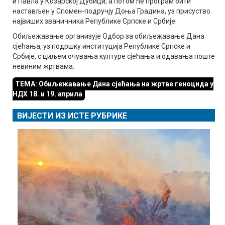
и Павла у Козарској Дубици, а потом ће програм бити
настављен у Спомен-подручју Доња Градина, уз присуство
највиших званичника Републике Српске и Србије.
Обиљежавање организује Одбор за обиљежавање Дана
сјећања, уз подршку институција Републике Српске и
Србије, с циљем очувања културе сјећања и одавања поште
невиним жртвама.
ТЕМА: Обиљежавање Дана сјећања на жртве геноцида у
НДХ 18. и 19. априла
ВИЈЕСТИ ИЗ ИСТЕ РУБРИКЕ