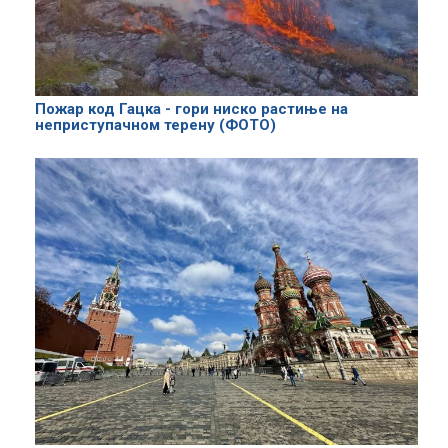
Пожар код Гацка - гори ниско растиње на
неприступачном терену (ФОТО)