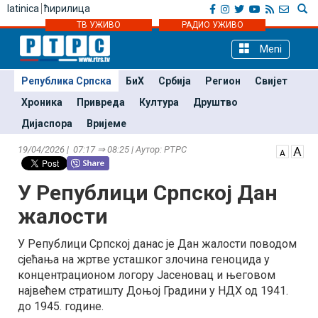
latinica
ћирилица
ТВ УЖИВО
РАДИО УЖИВО
Meni
Република Српска
БиХ
Србија
Регион
Свијет
Хроника
Привреда
Култура
Друштво
Дијаспора
Вријеме
19/04/2026 | 07:17 ⇒ 08:25 | Аутор: РТРС
У Републици Српској Дан
жалости
У Републици Српској данас је Дан жалости поводом
сјећања на жртве усташког злочина геноцида у
концентрационом логору Јасеновац и његовом
највећем стратишту Доњој Градини у НДХ од 1941.
до 1945. године.