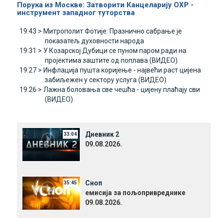
Порука из Москве: Затворити Канцеларију ОХР -
инструмент западног туторства
19:43 >
Митрополит Фотије: Празнично сабрање је
показатељ духовности народа
19:31 >
У Козарској Дубици се пуном паром ради на
пројектима заштите од поплава (ВИДЕО)
19:27 >
Инфлација пушта коријење - највећи раст цијена
забиљежен у сектору услуга (ВИДЕО)
19:26 >
Лажна боловања све чешћа - цијену плаћају сви
(ВИДЕО)
Дневник 2
33:04
09.08.2026.
Сноп
35:45
емисија за пољопривреднике
09.08.2026.