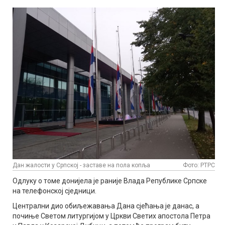
Дан жалости у Српској - заставе на пола копља
Фото: РТРС
Одлуку о томе донијела је раније Влада Републике Српске
на телефонској сједници.
Централни дио обиљежавања Дана сјећања је данас, а
почиње Светом литургијом у Цркви Светих апостола Петра