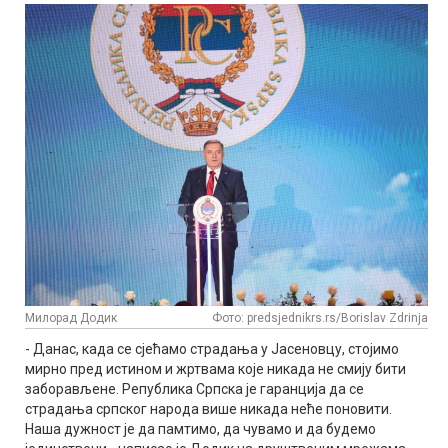
Милорад Додик
Фото: predsjednikrs.rs/Borislav Zdrinja
- Данас, када се сјећамо страдања у Јасеновцу, стојимо
мирно пред истином и жртвама које никада не смију бити
заборављене. Република Српска је гаранција да се
страдања српског народа више никада неће поновити.
Наша дужност је да памтимо, да чувамо и да будемо