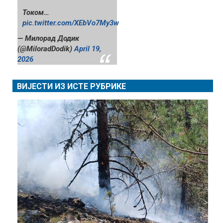
Током…
pic.twitter.com/XEbVo7My3w
— Милорад Додик
(@MiloradDodik)
April 19,
2026
ВИЈЕСТИ ИЗ ИСТЕ РУБРИКЕ