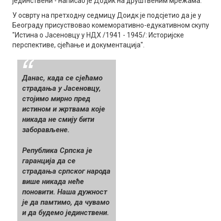
јединствени - написао је Додик на друштвеним мрежама.
У осврту на претходну седмицу Доидк је подсјетио да је у
Београду присуствовао комеморативно-едукативном скупу
"Истина о Јасеновцу у НДХ /1941 - 1945/: Историјске
перспективе, сјећање и документација".
Данас, када се сјећамо
страдања у Јасеновцу,
стојимо мирно пред
истином и жртвама које
никада не смију бити
заборављене.
Република Српска је
гаранција да се
страдања српског народа
више никада неће
поновити. Наша дужност
је да памтимо, да чувамо
и да будемо јединствени.