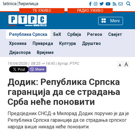
latinica
ћирилица
ТВ УЖИВО
РАДИО УЖИВО
Meni
Република Српска
БиХ
Србија
Регион
Свијет
Хроника
Привреда
Култура
Друштво
Дијаспора
Вријеме
19/04/2026 | 08:25 ⇒ 14:45 | Аутор: РТРС
Додик: Република Српска
гаранција да се страдања
Срба неће поновити
Предсједник СНСД-а Милорад Додик поручио је да је
Република Српска гаранција да се страдања српског
народа више никада неће поновити.