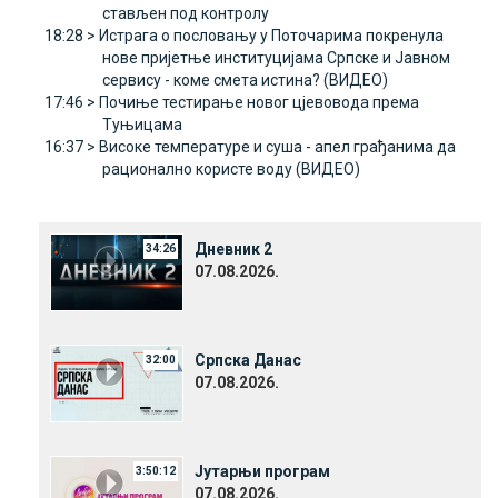
стављен под контролу
18:28 >
Истрага о пословању у Поточарима покренула
нове пријетње институцијама Српске и Јавном
сервису - коме смета истина? (ВИДЕО)
17:46 >
Почиње тестирање новог цјевовода према
Туњицама
16:37 >
Високе температуре и суша - апел грађанима да
рационално користе воду (ВИДЕО)
Дневник 2
34:26
07.08.2026.
Српска Данас
32:00
07.08.2026.
Јутарњи програм
3:50:12
07.08.2026.