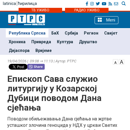
latinica
ћирилица
ТВ УЖИВО
РАДИО УЖИВО
Meni
Република Српска
БиХ
Србија
Регион
Свијет
Хроника
Привреда
Култура
Друштво
Дијаспора
Вријеме
19/04/2026 | 09:08 ⇒ 11:13 | Аутор: РТРС
Епископ Сава служио
литургију у Козарској
Дубици поводом Дана
сјећања
Поводом обиљежавања Дана сјећања на жртве
усташког злочина геноцида у НДХ у цркви Светих