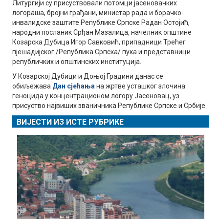
Литургији су присуствовали потомци јасеновачких
логораша, бројни грађани, министар рада и борачко-
инвалидске заштите Републике Српске Радан Остојић,
народни посланик Срђан Мазалица, начелник општине
Козарска Дубица Игор Савковић, припадници Трећег
пјешадијског /Република Српска/ пука и представници
републичких и општинских институција.
У Козарској Дубици и Доњој Градини данас се
обиљежава
Дан сјећања
на жртве усташког злочина
геноцида у концентрационом логору Јасеновац, уз
присуство највиших званичника Републике Српске и Србије.
ВИЈЕСТИ ИЗ ИСТЕ РУБРИКЕ