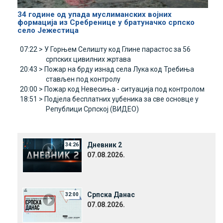
34 године од упада муслиманских војних
формација из Сребренице у братуначко српско
село Јежестица
07:22 >
У Горњем Селишту код Глине парастос за 56
српских цивилних жртава
20:43 >
Пожар на брду изнад села Лука код Требиња
стављен под контролу
20:00 >
Пожар код Невесиња - ситуација под контролом
18:51 >
Подјела бесплатних уџбеника за све основце у
Републици Српској (ВИДЕО)
Дневник 2
34:26
07.08.2026.
Српска Данас
32:00
07.08.2026.