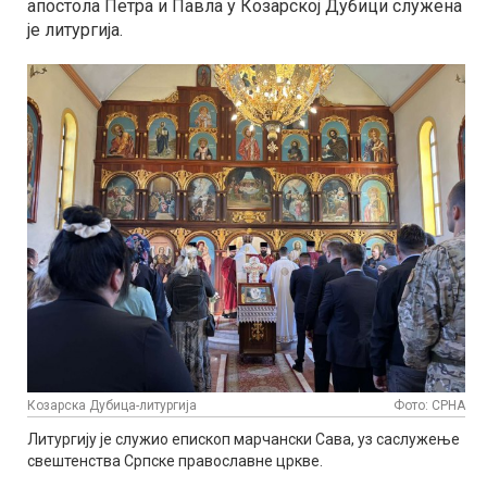
апостола Петра и Павла у Козарској Дубици служена
је литургија.
Козарска Дубица-литургија
Фото: СРНА
Литургију је служио епископ марчански Сава, уз саслужење
свештенства Српске православне цркве.