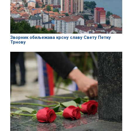
Зворник обиљежава крсну славу Свету Петку
Трнову