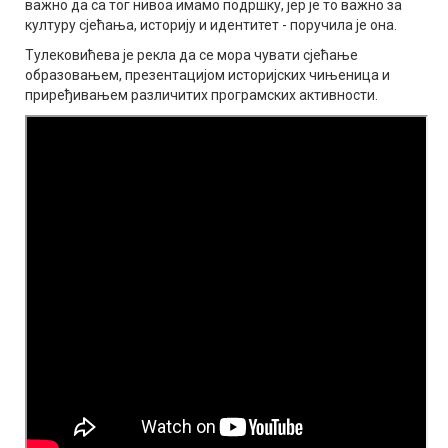
важно да са тог нивоа имамо подршку, јер је то важно за
културу сјећања, историју и идентитет - поручила је она.
Тулековићева је рекла да се мора чувати сјећање
образовањем, презентацијом историјских чињеница и
приређивањем различитих програмских активности.