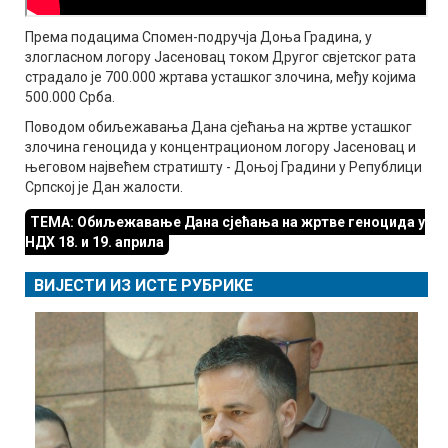
Према подацима Спомен-подручја Доња Градина, у
злогласном логору Јасеновац током Другог свјетског рата
страдало је 700.000 жртава усташког злочина, међу којима
500.000 Срба.
Поводом обиљежавања Дана сјећања на жртве усташког
злочина геноцида у концентрационом логору Јасеновац и
његовом највећем стратишту - Доњој Градини у Републици
Српској је Дан жалости.
ТЕМА: Обиљежавање Дана сјећања на жртве геноцида у
НДХ 18. и 19. априла
ВИЈЕСТИ ИЗ ИСТЕ РУБРИКЕ