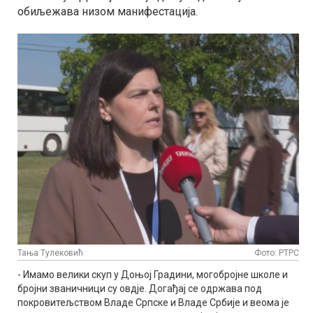
обиљежава низом манифестација.
Тања Тулековић
Фото: РТРС
- Имамо велики скуп у Доњој Градини, могобројне школе и
бројни званичници су овдје. Догађај се одржава под
покровитељством Владе Српске и Владе Србије и веома је