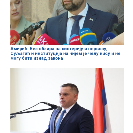
Амиџић: Без обзира на хистерију и нервозу,
Суљагић и институција на чијем је челу нису и не
могу бити изнад закона