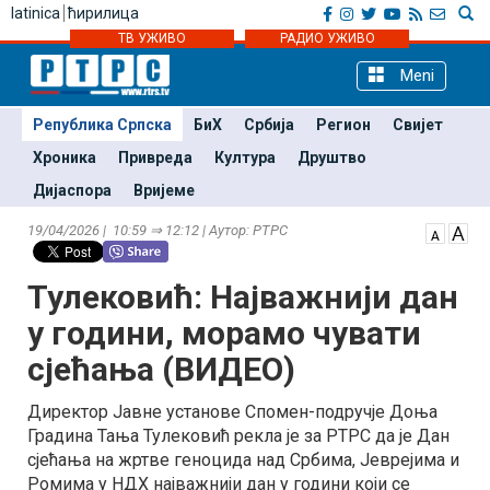
latinica
ћирилица
ТВ УЖИВО
РАДИО УЖИВО
Meni
Република Српска
БиХ
Србија
Регион
Свијет
Хроника
Привреда
Култура
Друштво
Дијаспора
Вријеме
19/04/2026 | 10:59 ⇒ 12:12 | Аутор: РТРС
Тулековић: Најважнији дан
у години, морамо чувати
сјећања (ВИДЕО)
Директор Јавне установе Спомен-подручје Доња
Градина Тања Тулековић рекла је за РТРС да је Дан
сјећања на жртве геноцида над Србима, Јеврејима и
Ромима у НДХ најважнији дан у години који се