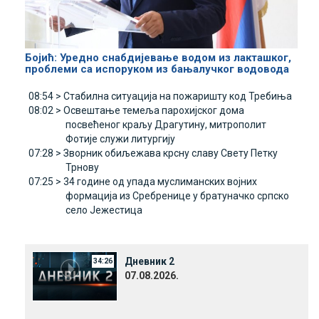
Бојић: Уредно снабдијевање водом из лакташког,
проблеми са испоруком из бањалучког водовода
08:54 >
Стабилна ситуација на пожаришту код Требиња
08:02 >
Освештање темеља парохијског дома
посвећеног краљу Драгутину, митрополит
Фотије служи литургију
07:28 >
Зворник обиљежава крсну славу Свету Петку
Трнову
07:25 >
34 године од упада муслиманских војних
формација из Сребренице у братуначко српско
село Јежестица
Дневник 2
34:26
07.08.2026.