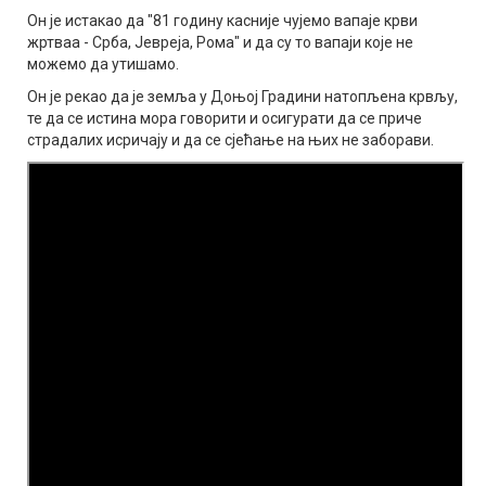
Он је истакао да "81 годину касније чујемо вапаје крви
жртваа - Срба, Јевреја, Рома" и да су то вапаји које не
можемо да утишамо.
Он је рекао да је земља у Доњој Градини натопљена крвљу,
те да се истина мора говорити и осигурати да се приче
страдалих исричају и да се сјећање на њих не заборави.