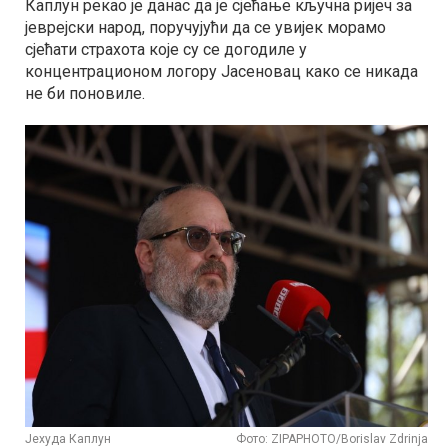
Каплун рекао је данас да је сјећање кључна ријеч за
јеврејски народ, поручујући да се увијек морамо
сјећати страхота које су се догодиле у
концентрационом логору Јасеновац како се никада
не би поновиле.
Јехуда Каплун
Фото: ZIPAPHOTO/Borislav Zdrinja