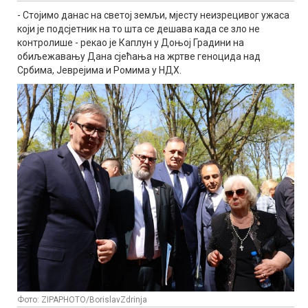
- Стојимо данас на светој земљи, мјесту неизрецивог ужаса
који је подсјетник на то шта се дешава када се зло не
контролише - рекао је Каплун у Доњој Градини на
обиљежавању Дана сјећања на жртве геноцида над
Србима, Јеврејима и Ромима у НДХ.
Фото: ZIPAPHOTO/BorislavZdrinja