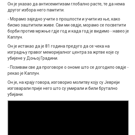
Он је указао да антисемитизам глобално расте, те да нема
другог избора него памтити.
- Морамо заједно учити о прошлости и учити из ње, како
бисмо заштитили живе. Сви ми овдје, морамо се посветити
борби против мржње гдје год и када год је видимо - навео је
Каплун.
Он је истакао да је 81 година предуго да се чека на
изградњу правог меморијалног центра за жртве које су
убијене у Доњој Градини.
- Позивам све да проговоре о ономе што се догодило овдје -
рекао је Каплун.
Он је, на крају говора, изговорио молитву коју су Јевреји
изговарали прије него што су умирали и били брутално
убијани.