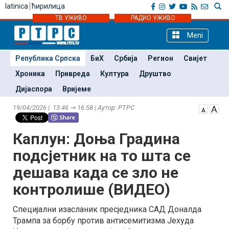
latinica
ћирилица
ТВ УЖИВО
РАДИО УЖИВО
Meni
Република Српска
БиХ
Србија
Регион
Свијет
Хроника
Привреда
Култура
Друштво
Дијаспора
Вријеме
19/04/2026 | 13:46 ⇒ 16:58 | Аутор: РТРС
Каплун: Доња Градина
подсјетник на то шта се
дешава када се зло не
контролише (ВИДЕО)
Специјални изасланик пресједника САД Доналда
Трампа за борбу против антисемитизма Јехуда