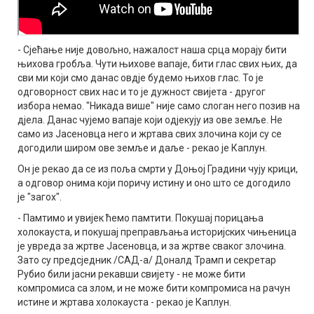
- Сјећање није довољно, нажалост наша срца морају бити
њихова гробља. Чути њихове вапаје, бити глас свих њих, да
сви ми који смо данас овдје будемо њихов глас. То је
одговорност свих нас и то је дужност свијета - другог
избора немао. "Никада више" није само слоган него позив на
дјела. Данас чујемо вапаје који одјекују из ове земље. Не
само из Јасеновца него и жртава свих злочина који су се
догодили широм ове земље и даље - рекао је Каплун.
Он је рекао да се из поља смрти у Доњој Градини чују крици,
а одговор онима који поричу истину и оно што се догодило
је "загох".
- Памтимо и увијек ћемо памтити. Покушај порицања
холокауста, и покушај преправљања историјских чињеница
је увреда за жртве Јасеновца, и за жртве сваког злочина.
Зато су предсједник /САД-а/ Доналд Трамп и секретар
Рубио били јасни рекавши свијету - не може бити
компромиса са злом, и не може бити компромиса на рачун
истине и жртава холокауста - рекао је Каплун.