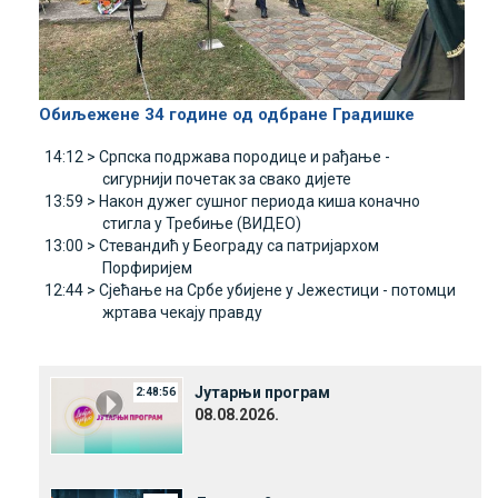
Обиљежене 34 године од одбране Градишке
14:12 >
Српска подржава породице и рађање -
сигурнији почетак за свако дијете
13:59 >
Након дужег сушног периода киша коначно
стигла у Требиње (ВИДЕО)
13:00 >
Стевандић у Београду са патријархом
Порфиријем
12:44 >
Сјећање на Србе убијене у Јежестици - потомци
жртава чекају правду
Јутарњи програм
2:48:56
08.08.2026.