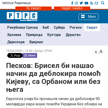
latinica
ћирилица
ТВ УЖИВО
РАДИО УЖИВО
Meni
Република Српска
БиХ
Србија
Регион
Свијет
Хроника
Привреда
Култура
Друштво
Дијаспора
Вријеме
19/04/2026 | 15:42 | Аутор: СРНА
Песков: Брисел би нашао
начин да деблокира помоћ
Кијеву, са Орбаном или без
њега
Европска унија би пронашла начин да деблокира 90
милијарди евра војне помоћи Украјини без обзира на