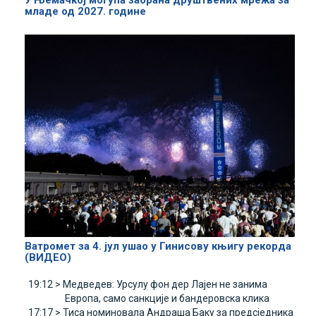
младе од 2027. године
Ватромет за 4. јул ушао у Гинисову књигу рекорда
(ВИДЕО)
19:12 >
Медведев: Урсулу фон дер Лајен не занима
Европа, само санкције и бандеровска клика
17:17 >
Тиса номиновала Андраша Баку за предсједника