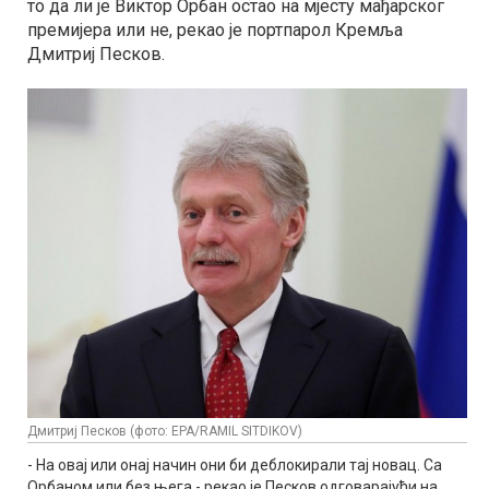
то да ли је Виктор Орбан остао на мјесту мађарског
премијера или не, рекао је портпарол Кремља
Дмитриј Песков.
Дмитриј Песков (фото: EPA/RAMIL SITDIKOV)
- На овај или онај начин они би деблокирали тај новац. Са
Орбаном или без њега - рекао је Песков одговарајући на