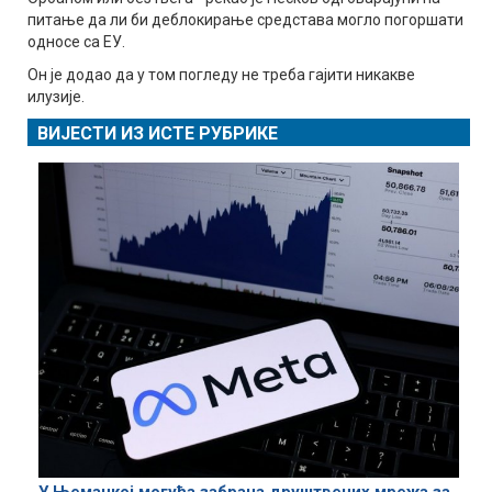
питање да ли би деблокирање средстава могло погоршати
односе са ЕУ.
Он је додао да у том погледу не треба гајити никакве
илузије.
ВИЈЕСТИ ИЗ ИСТЕ РУБРИКЕ
У Њемачкој могућа забрана друштвених мрежа за