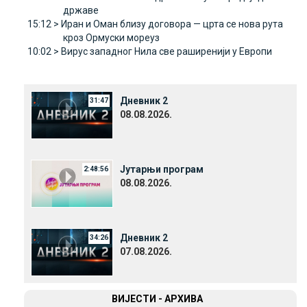
државе
15:12 >
Иран и Оман близу договора — црта се нова рута
кроз Ормуски мореуз
10:02 >
Вирус западног Нила све раширенији у Европи
Дневник 2
31:47
08.08.2026.
Јутарњи програм
2:48:56
08.08.2026.
Дневник 2
34:26
07.08.2026.
ВИЈЕСТИ - АРХИВА