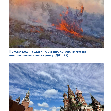
Пожар код Гацка - гори ниско растиње на
неприступачном терену (ФОТО)