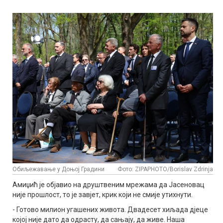
Обиљежавање у Доњој Градини
Фото: ZIPAPHOTO/Borislav Zdrinja
Амиџић је објавио на друштвеним мрежама да Јасеновац
није прошлост, то је завјет, крик који не смије утихнути.
- Готово милион угашених живота. Двадесет хиљада дјеце
којој није дато да одрасту, да сањају, да живе. Наша