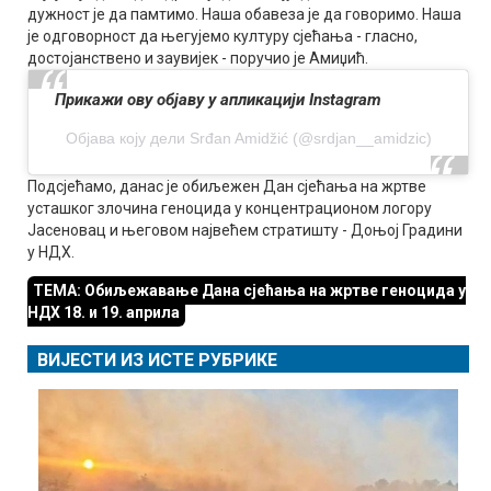
дужност је да памтимо. Наша обавеза је да говоримо. Наша
је одговорност да његујемо културу сјећања - гласно,
достојанствено и заувијек - поручио је Амиџић.
Прикажи ову објаву у апликацији Instagram
Објава коју дели Srđan Amidžić (@srdjan__amidzic)
Подсјећамо, данас је обиљежен Дан сјећања на жртве
усташког злочина геноцида у концентрационом логору
Јасеновац и његовом највећем стратишту - Доњој Градини
у НДХ.
ТЕМА: Обиљежавање Дана сјећања на жртве геноцида у
НДХ 18. и 19. априла
ВИЈЕСТИ ИЗ ИСТЕ РУБРИКЕ