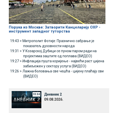
Порука из Москве: Затворити Канцеларију ОХР -
инструмент западног туторства
19:43 >
Митрополит Фотије: Празнично сабрање је
показатељ духовности народа
19:31 >
У Козарској Дубици се пуном паром ради на
пројектима заштите од поплава (ВИДЕО)
19:27 >
Инфлација пушта коријење - највећи раст цијена
забиљежен у сектору услуга (ВИДЕО)
19:26 >
Лажна боловања све чешћа - цијену плаћају сви
(ВИДЕО)
Дневник 2
33:04
09.08.2026.