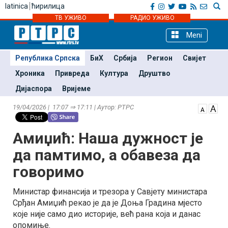
latinica
ћирилица
ТВ УЖИВО
РАДИО УЖИВО
Meni
Република Српска
БиХ
Србија
Регион
Свијет
Хроника
Привреда
Култура
Друштво
Дијаспора
Вријеме
19/04/2026 | 17:07 ⇒ 17:11 | Аутор: РТРС
Амиџић: Наша дужност је
да памтимо, а обавеза да
говоримо
Министар финансија и трезора у Савјету министара
Срђан Амиџић рекао је да је Доња Градина мјесто
које није само дио историје, већ рана која и данас
опомиње.