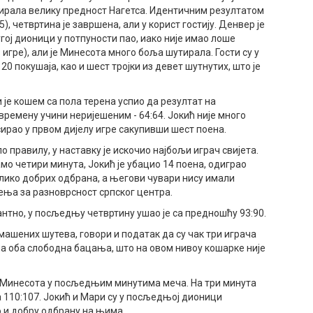
ирала велику предност Нагетса. Идентичним резултатом
5), четвртина је завршена, али у корист гостију. Денвер је
угој дионици у потпуности пао, иако није имао лоше
з игре), али је Минесота много боља шутирала. Гости су у
20 покушаја, као и шест тројки из девет шутнутих, што је
 је кошем са пола терена успио да резултат на
времену учини неријешеним - 64:64. Јокић није много
ирао у првом дијелу игре сакупивши шест поена.
по правилу, у наставку је искочио најбољи играч свијета.
амо четири минута, Јокић је убацио 14 поена, одиграо
лико добрих одбрана, а његови чувари нису имали
ења за разноврсност српског центра.
антно, у посљедњу четвртину ушао је са предношћу 93:90.
омашених шутева, говори и податак да су чак три играча
а оба слободна бацања, што на овом нивоу кошарке није
 Минесота у посљедњим минутима меча. На три минута
а 110:107. Јокић и Мари су у посљедњој дионици
о и добру одбрану на њима.