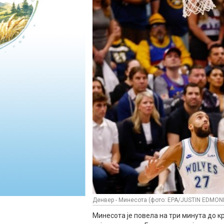
Денвер - Минесота (фото: EPA/JUSTIN EDMON
Минесота је повела на три минута до к