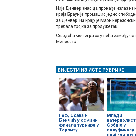
Није Денвер знао да пронађе излаз из к
краја Браун је промашио једно слободн
за Денвер. На крају је Мари нерезонск
требала тројка за продужетак.
Сљедећи меч игра се у ноћи између четв
Минесота
ВИЈЕСТИ ИЗ ИСТЕ РУБРИКЕ
Гоф, Осака и
Млади
Бенчић у осмини
ватерполист
финала турнира у
Србије у
Торонту
полуфиналу 
слиједи дуе