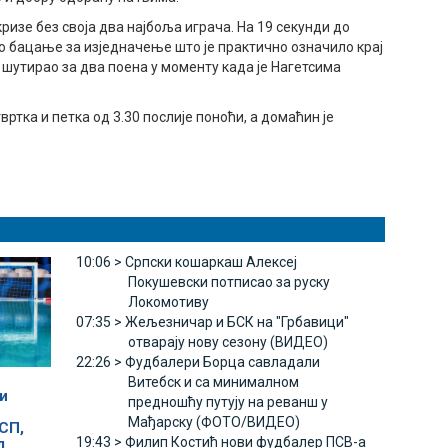
ризе без своја два најбоља играча. На 19 секунди до
о бацање за изједначење што је практично означило крај
и шутирао за два поена у моменту када је Нагетсима
ртка и петка од 3.30 послије поноћи, а домаћин је
10:06 >
Српски кошаркаш Алексеј
Покушевски потписао за руску
Локомотиву
07:35 >
Жељезничар и БСК на "Грбавици"
отварају нову сезону (ВИДЕО)
22:26 >
Фудбалери Борца савладали
Витебск и са минималном
и
предношћу путују на реванш у
Мађарску (ФОТО/ВИДЕО)
СП,
19:43 >
Филип Костић нови фудбалер ПСВ-а
л