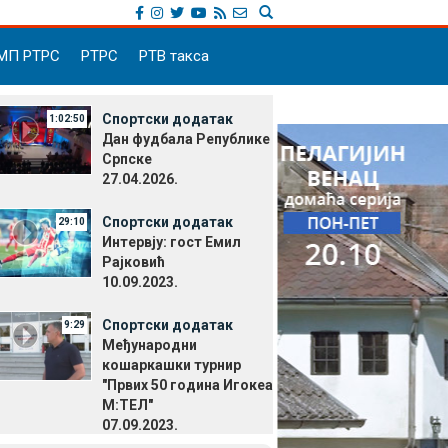
МП РТРС
РТРС
РТВ такса
Спортски додатак
1:02:50
Дан фудбала Републике
Српске
27.04.2026.
Спортски додатак
29:10
Интервју: гост Емил
Рајковић
10.09.2023.
Спортски додатак
9:29
Међународни
кошаркашки турнир
"Првих 50 година Игокеа
М:ТЕЛ"
07.09.2023.