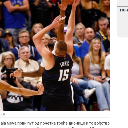
ПО
DS)
раја меча први пут од почетка треће дионице и то вођство