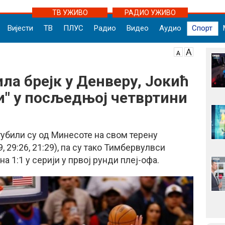
ТВ УЖИВО
РАДИО УЖИВО
Вијести
ТВ
ПЛУС
Радио
Видео
Аудио
Спорт
ла брејк у Денверу, Јокић
ли" у посљедњој четвртини
убили су од Минесоте на свом терену
9, 29:26, 21:29), па су тако Тимбервулвси
а 1:1 у серији у првој рунди плеј-офа.