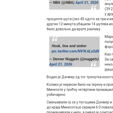
— NBA (@NBA)
April 21, 2026
анул
(39:2
у др
проценте шута (око 40 одсто за три и и
других 12 минута убацили 14 шутева из 
било довољно да врате разлику.
Мари
полу
Hook, line and sinker
форс
pic.twitter.com/NV9L6Lx2dX
Као 
— Denver Nuggets (@nuggets)
За с
April 21, 2026
неко
рјеш
Водио је Денвер од тог тренутка конст
Колико је нервозе било на терену и пр
Минесоте у трећој четвртини промашил
уобичајено.
Смењивали су се у погоцима Денвер и
до краја Минесота је серијом 6:0 повел
промашивали у низу, а ривал је одигра