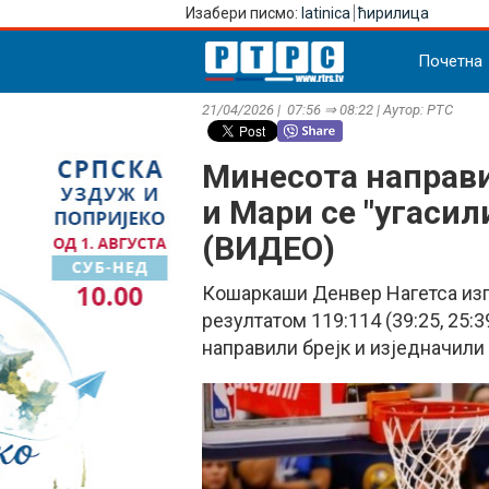
Изабери писмо:
latinica
ћирилица
Почетна
21/04/2026 | 07:56 ⇒ 08:22 | Аутор: РТС
Минесота направи
и Мари се "угаси
(ВИДЕО)
Кошаркаши Денвер Нагетса изг
резултатом 119:114 (39:25, 25:3
направили брејк и изједначили н