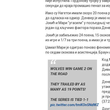
није испустила. Гордонову тројку у зав
секунди до краја промашио пенал за и
Иако су Нагетси имали скоро 20 поена 
до одласка на одмор. Денвер је имао к
Јокић и Мари "угасили" у посљедњој че
један од кључних фактора пораза Денв
Јокић је забиљежио 24 поена, 15 скоков
из игре и 1/7 за три поена, а имао је и 
Џамал Мари је одиграо поново феноменал
по седам скокова и асистенција. Браун 
Код 
дода
WOLVES WIN GAME 2 ON
Диви
THE ROAD
посл
Денв
THEY TRAILED BY AS
утак
MANY AS 19 POINTS!
пред
је п
THE SERIES IS TIED 1-1
(37:
pic.twitter.com/tmKOn5NdWZ
Друг