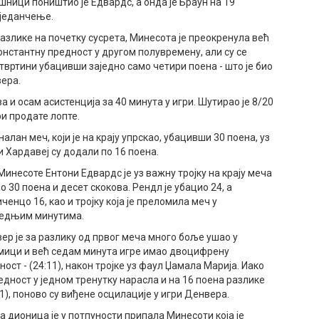
ршници поништио је Едвардс, а онда је Браун на 19
зједанчење.
разлике на почетку сусрета, Минесота је преокренула већ
онстантну предност у другом полувремену, али су се
твртини убацивши заједно само четири поена - што је био
ера.
а и осам асистенција за 40 минута у игри. Шутирао је 8/20
три продате лопте.
ан меч, који је на крају упрскао, убацивши 30 поена, уз
и Хардавеј су додали по 16 поена.
Минесоте Ентони Едвардс је уз важну тројку на крају меча
о 30 поена и десет скокова. Рендл је убацио 24, а
ченцо 16, као и тројку која је преломила меч у
едњим минутима.
ер је за разлику од првог меча много боље ушао у
мици и већ седам минута игре имао двоцифрену
ност - (24:11), након тројке уз фаул Џамала Марија. Иако
редност у једном тренутку нарасла и на 16 поена разлике
21), поново су виђене осцилације у игри Денвера.
а дионица је у потпуности припала Минесоти која је