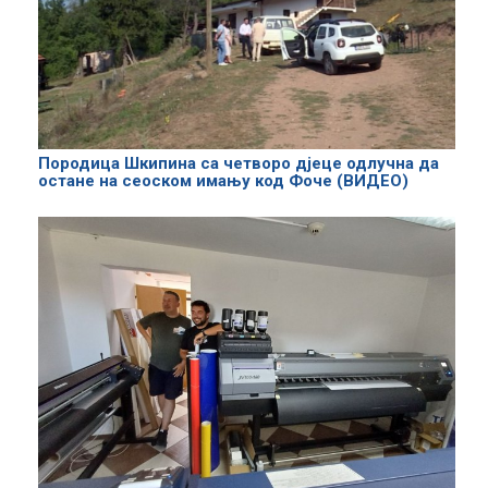
Породица Шкипина са четворо дјеце одлучна да
остане на сеоском имању код Фоче (ВИДЕО)