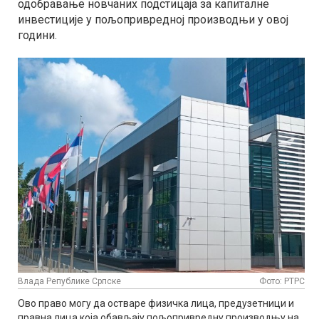
одобравање новчаних подстицаја за капиталне
инвестиције у пољопривредној производњи у овој
години.
Влада Републике Српске
Фото: РТРС
Ово право могу да остваре физичка лица, предузетници и
правна лица која обављају пољопривредну производњу на