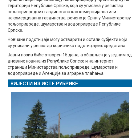
територији Републике Српске, која су уписана у регистар
пољопривредних газдинстава као комерцијална или
некомерцијална газдинства, речено је Срни у Министарству
пољопривреде, шумарства и водопривреде Републике
Српске.
Новчане подстицаје могу остварити и остали субјекти који
су уписани у регистар корисника подстицајних средстава.
Јавни позив биће отворен 15 дана, а објављен је у једним од
дневних новина из Републике Српске и на интернет
страници Министарства пољопривреде, шумарства и
водопривреде и Агенције за аграрна плаћања
ВИЈЕСТИ ИЗ ИСТЕ РУБРИКЕ