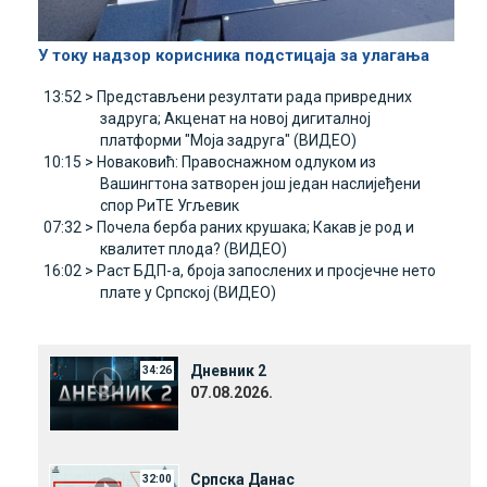
У току надзор корисника подстицаја за улагања
13:52 >
Представљени резултати рада привредних
задруга; Акценат на новој дигиталној
платформи "Моја задруга" (ВИДЕО)
10:15 >
Новаковић: Правоснажном одлуком из
Вашингтона затворен још један наслијеђени
спор РиТЕ Угљевик
07:32 >
Почела берба раних крушака; Какав је род и
квалитет плода? (ВИДЕО)
16:02 >
Раст БДП-а, броја запослених и просјечне нето
плате у Српској (ВИДЕО)
Дневник 2
34:26
07.08.2026.
Српска Данас
32:00