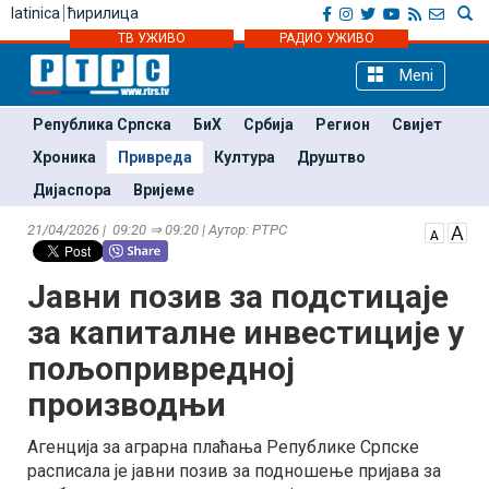
latinica
ћирилица
ТВ УЖИВО
РАДИО УЖИВО
Meni
Република Српска
БиХ
Србија
Регион
Свијет
Хроника
Привреда
Култура
Друштво
Дијаспора
Вријеме
21/04/2026 | 09:20 ⇒ 09:20 | Аутор: РТРС
Јавни позив за подстицаје
за капиталне инвестиције у
пољопривредној
производњи
Агенција за аграрна плаћања Републике Српске
расписала је јавни позив за подношење пријава за