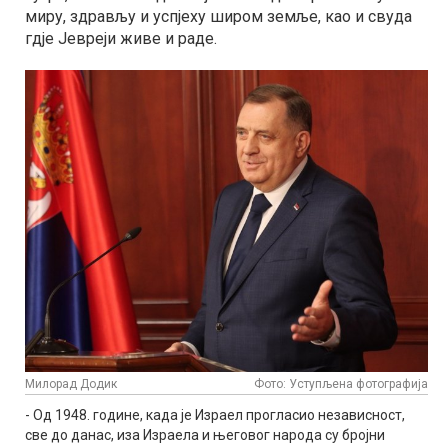
миру, здрављу и успјеху широм земље, као и свуда
гдје Јевреји живе и раде.
Милорад Додик
Фото: Уступљена фотографија
- Од 1948. године, када је Израел прогласио независност,
све до данас, иза Израела и његовог народа су бројни