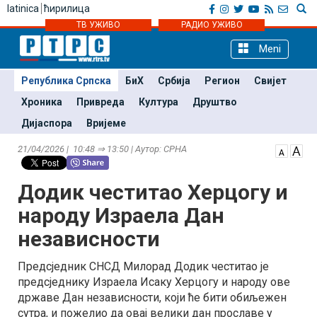
latinica
ћирилица
ТВ УЖИВО
РАДИО УЖИВО
Meni
Република Српска
БиХ
Србија
Регион
Свијет
Хроника
Привреда
Култура
Друштво
Дијаспора
Вријеме
21/04/2026 | 10:48 ⇒ 13:50 | Аутор: СРНА
Додик честитао Херцогу и
народу Израела Дан
независности
Предсједник СНСД Милорад Додик честитао је
предсједнику Израела Исаку Херцогу и народу ове
државе Дан независности, који ће бити обиљежен
сутра, и пожелио да овај велики дан прославе у