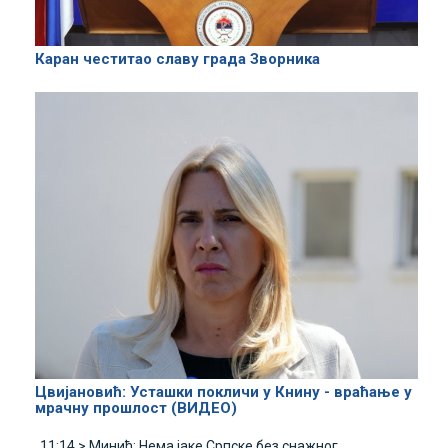
Каран честитао славу града Зворника
Цвијановић: Усташки покличи у Книну - враћање у
мрачну прошлост (ВИДЕО)
11:14 >
Минић: Нема јаке Српске без снажног