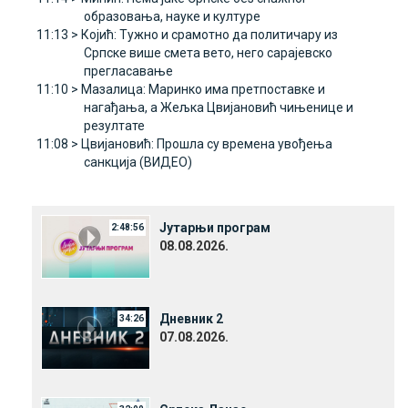
образовања, науке и културе
11:13 >
Којић: Тужно и срамотно да политичару из
Српске више смета вето, него сарајевско
прегласавање
11:10 >
Мазалица: Маринко има претпоставке и
нагађања, а Жељка Цвијановић чињенице и
резултате
11:08 >
Цвијановић: Прошла су времена увођења
санкција (ВИДЕО)
Јутарњи програм
2:48:56
08.08.2026.
Дневник 2
34:26
07.08.2026.