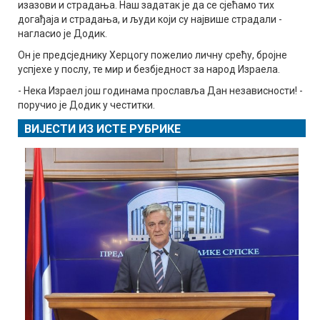
изазови и страдања. Наш задатак је да се сјећамо тих
догађаја и страдања, и људи који су највише страдали -
нагласио је Додик.
Он је предсједнику Херцогу пожелио личну срећу, бројне
успјехе у послу, те мир и безбједност за народ Израела.
- Нека Израел још годинама прославља Дан независности! -
поручио је Додик у честитки.
ВИЈЕСТИ ИЗ ИСТЕ РУБРИКЕ