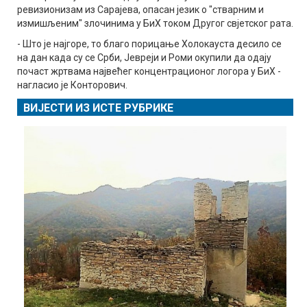
ревизионизам из Сарајева, опасан језик о "стварним и
измишљеним" злочинима у БиХ током Другог свјетског рата.
- Што је најгоре, то благо порицање Холокауста десило се
на дан када су се Срби, Јевреји и Роми окупили да одају
почаст жртвама највећег концентрационог логора у БиХ -
нагласио је Конторович.
ВИЈЕСТИ ИЗ ИСТЕ РУБРИКЕ