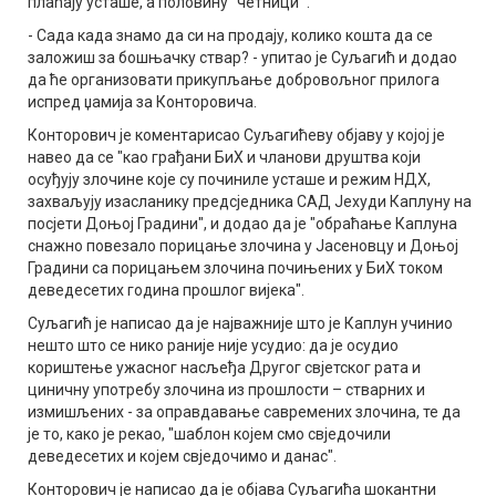
плаћају усташе, а половину "четници'".
- Сада када знамо да си на продају, колико кошта да се
заложиш за бошњачку ствар? - упитао је Суљагић и додао
да ће организовати прикупљање добровољног прилога
испред џамија за Конторовича.
Конторович је коментарисао Суљагићеву објаву у којој је
навео да се "као грађани БиХ и чланови друштва који
осуђују злочине које су починиле усташе и режим НДХ,
захваљују изасланику предсједника САД Јехуди Каплуну на
посјети Доњој Градини", и додао да је "обраћање Каплуна
снажно повезало порицање злочина у Јасеновцу и Доњој
Градини са порицањем злочина почињених у БиХ током
деведесетих година прошлог вијека".
Суљагић је написао да је најважније што је Каплун учинио
нешто што се нико раније није усудио: да је осудио
кориштење ужасног насљеђа Другог свјетског рата и
циничну употребу злочина из прошлости – стварних и
измишљених - за оправдавање савремених злочина, те да
је то, како је рекао, "шаблон којем смо свједочили
деведесетих и којем свједочимо и данас".
Конторович је написао да је објава Суљагића шокантни