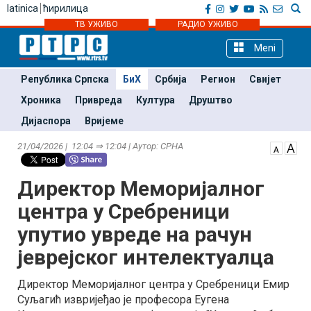
latinica
ћирилица
ТВ УЖИВО
РАДИО УЖИВО
Meni
Република Српска
БиХ
Србија
Регион
Свијет
Хроника
Привреда
Култура
Друштво
Дијаспора
Вријеме
21/04/2026 | 12:04 ⇒ 12:04 | Аутор: СРНА
Директор Меморијалног
центра у Сребреници
упутио увреде на рачун
јеврејског интелектуалца
Директор Меморијалног центра у Сребреници Емир
Суљагић извријеђао је професора Еугена