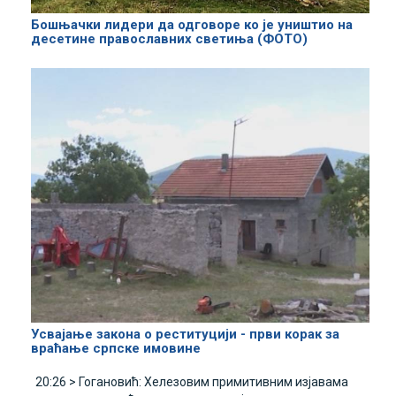
Бошњачки лидери да одговоре ко је уништио на
десетине православних светиња (ФОТО)
Усвајање закона о реституцији - први корак за
враћање српске имовине
20:26 >
Гогановић: Хелезовим примитивним изјавама