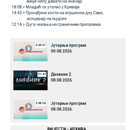
више нећу давати на значају
18:08 >
Младић се утопио у Криваји
14:43 >
Пронађене кости на исушеном дну Саве,
асоцирају на људске
12:14 >
Дуга чекања на граничним прелазима
Јутарњи програм
2:49:01
09.08.2026.
Дневник 2
31:47
08.08.2026.
Јутарњи програм
2:48:56
08.08.2026.
ВИЈЕСТИ - АРХИВА