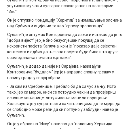
упутивши му чак и вулгарне псовке јавно на платформи
"Икс".
Он је оптужио Фондацију "Херитиџ" за измишљање злочина
над Србима и оцијенио то као "српску пропаганду".
Суљагић је оптужио Конторовича да лаже и истакао да је то
"добра вијест" јер је био безуспјешан покушај да се
искористи посјета Каплуна, који је "показао да је свјестан
контекста и одбио да његова посјета буде било шта друго
осим одавања почасти жртвама".
Суљагић је додао да није из Сарајева, називајући
Конторовича "будалом" јер је направио словну грешку у
називу града у својој објави.
- Ја сам из Сребренице. Требало би да си чуо за њу. Исто
тако, јер си морон, ниси се потрудио чак ни да провјериш
основне чињенице: оптуживање мене за порицање
Холокауста је у супротности са чињеницама до те мјере да
се слободно може рећи да си потпуно у заблуди - навео је
Суљагић.
Он је у објави на "Иксу" написао да "половину Херитиџа