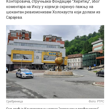
Конторовича, стручњака Фондације "Херитиџ", због
коментара на Иксу у којем је скренуо пажњу на
шокантан ревизионизам Холокауста који долази из
Сарајева.
Сребреница
Фото: РТРС
Суљагић је Конторовича назвао "мороном и плаћеником",