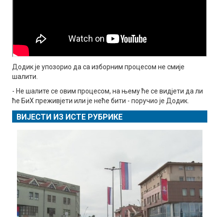
Додик је упозорио да са изборним процесом не смије
шалити.
- Не шалите се овим процесом, на њему ће се видјети да ли
ће БиХ преживјети или је неће бити - поручио је Додик.
ВИЈЕСТИ ИЗ ИСТЕ РУБРИКЕ