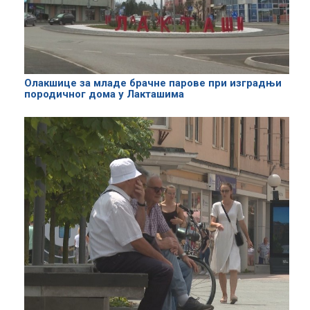
Олакшице за младе брачне парове при изградњи
породичног дома у Лакташима