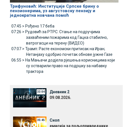
Трифуновић: Институције Српске брину о
пензионерима, уз августовску пензију и
једнократна новчана помоћ
07:45 >
Рођено 17 беба
07:26 >
Рудовић за РТРС: Стање на подручјима
захваћеним пожарима код Гацка стабилно,
ватрогасци на терену (ВИДЕО)
07:07 >
Трамп: Расте економски притисак на Иран;
Нетанјаху одобрио почетак обнове јужне Газе
06:55 >
На Мањачи додјела рјешења корисницима који
су остварили право на подршку за набавку
трактора
Дневник 2
33:04
09.08.2026.
Сноп
35:45
емисија за пољопривреднике