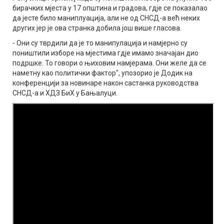
бирачких мјеста у 17 општина и градова, гдје се показалао
да јесте било маниплуација, али не од СНСД-а већ неких
других јер је ова странка добила још више гласова.
- Они су тврдили да је то манипулација и намјерно су
поништили изборе на мјестима гдје имамо значајан дио
подршке. То говори о њиховим намјерама. Они желе да се
наметну као политички фактор", упозорио је Додик на
конференцији за новинаре након састанка руководства
СНСД-а и ХДЗ БиХ у Бањалуци.