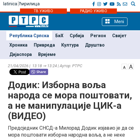
latinica
ћирилица
ТВ УЖИВО
РАДИО УЖИВО
Meni
Република Српска
БиХ
Србија
Регион
Свијет
Хроника
Привреда
Култура
Друштво
Дијаспора
Вријеме
21/04/2026 | 13:18 ⇒ 13:24 | Аутор: РТРС
Додик: Изборна воља
народа се мора поштовати,
а не манипулације ЦИК-а
(ВИДЕО)
Предсједник СНСД-а Милорад Додик изјавио је да се
мора поштовати изборна народна воља, а не неке