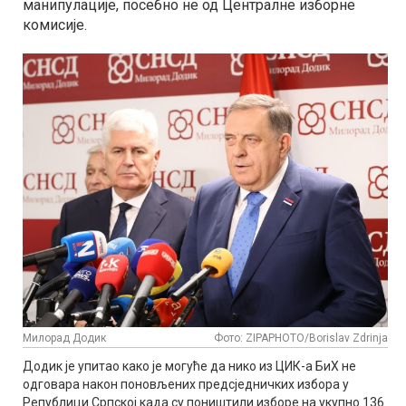
манипулације, посебно не од Централне изборне
комисије.
Милорад Додик
Фото: ZIPAPHOTO/Borislav Zdrinja
Додик је упитао како је могуће да нико из ЦИК-а БиХ не
одговара након поновљених предсједничких избора у
Републици Српској када су поништили изборе на укупно 136